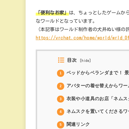
「便利なお家」
は、ちょっとしたゲームから
なワールドとなっています。
（本記事はワールド制作者の犬井ぬい様の
https://vrchat.com/home/world/wrld_0
目次
[
hide
]
ベッドからベランダまで！ 
1
アバターの着せ替えからワー
2
衣装や小道具のお店「ネムス
3
ネムスクを置いてくださるワ
4
関連リンク
5