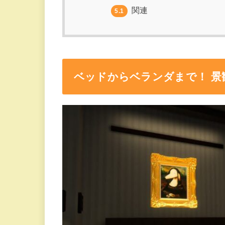
関連
5.1
ベッドからベランダまで！ 景