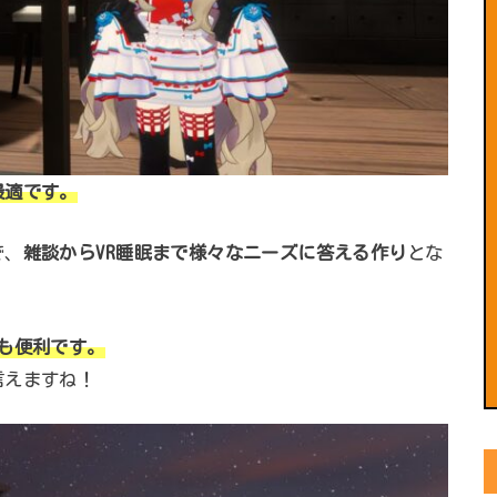
最適です。
で、
雑談からVR睡眠まで様々なニーズに答える作り
とな
も便利です。
言えますね！