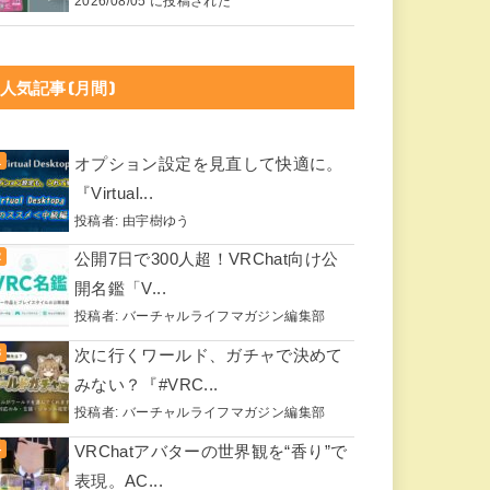
2026/08/05 に投稿された
人気記事(月間)
オプション設定を見直して快適に。
『Virtual...
投稿者:
由宇樹ゆう
公開7日で300人超！VRChat向け公
開名鑑「V...
投稿者:
バーチャルライフマガジン編集部
次に行くワールド、ガチャで決めて
みない？『#VRC...
投稿者:
バーチャルライフマガジン編集部
VRChatアバターの世界観を“香り”で
表現。AC...