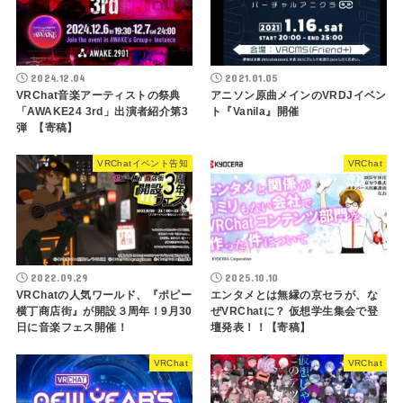
2024.12.04
2021.01.05
VRChat音楽アーティストの祭典
アニソン原曲メインのVRDJイベン
「AWAKE24 3rd」出演者紹介第3
ト『Vanila』開催
弾 【寄稿】
VRChatイベント告知
VRChat
2022.09.29
2025.10.10
VRChatの人気ワールド、『ポピー
エンタメとは無縁の京セラが、な
横丁商店街』が開設３周年！9月30
ぜVRChatに？ 仮想学生集会で登
日に音楽フェス開催！
壇発表！！【寄稿】
VRChat
VRChat