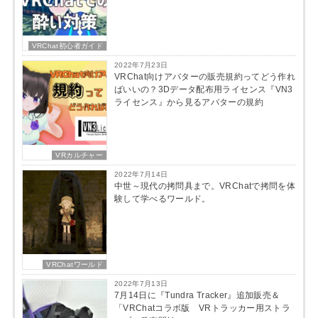
VRChat初心者ガイド
2022年7月23日
VRChat向けアバターの販売規約ってどう作れ
ばいいの？3Dデータ配布用ライセンス『VN3
ライセンス』から見るアバターの規約
VRカルチャー
2022年7月14日
中世～現代の拷問具まで。VRChatで拷問を体
験して学べるワールド。
VRChatワールド
2022年7月13日
7月14日に『Tundra Tracker』追加販売＆
「VRChatコラボ版 VRトラッカー用ストラ