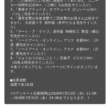
2.『この素晴らしい世界に祝福を！』めぐみん　スニー
カー30周年記念Ver.（三嶋くろね先生サイン入り）

3.『勇者ネプテューヌ』ネプテューヌ ぴょいーんVer.
（つなこ先生サイン入り）

4.『通常攻撃が全体攻撃で二回攻撃のお母さんは好きで
すか?』 大好真々子 原作版（井中だちま先生サイン入
り）

5.『デート・ア・ライブ』原作版 時崎狂三 艶姿（橘公
司先生サイン入り）

6.『ソードアート・オンライン』アリス 水着Ver.（川
原 礫先生サイン入り）

7.『ソードアート・オンライン』アスナ 水着Ver.（川
原 礫先生サイン入り）

8.『りゅうおうのおしごと！』空銀子 ゴスロリVer.
（白鳥士郎先生サイン入り）

※各フィギュアとも、パッケージにサインが入っていま
す。

■当選者数

抽選で各1名様

(※アンケート応募期間は2020年7月22日（水）11:00
～2020年7月31日（金）24:00までとなります。)