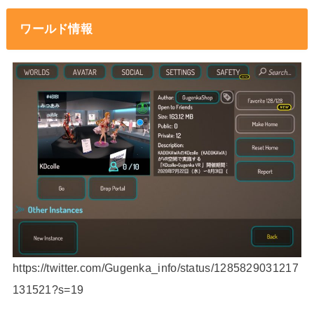
ワールド情報
https://twitter.com/Gugenka_info/status/1285829031217
131521?s=19