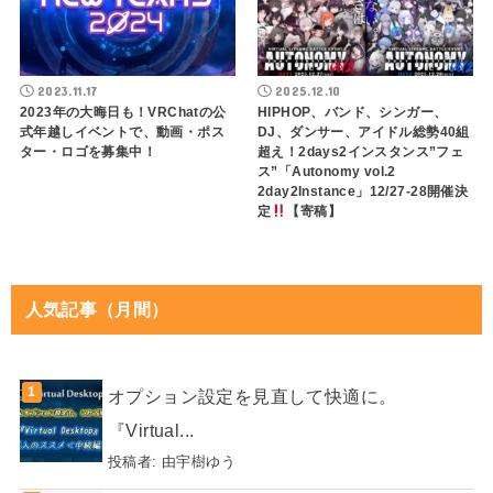
2023.11.17
2025.12.10
2023年の大晦日も！VRChatの公
HIPHOP、バンド、シンガー、
式年越しイベントで、動画・ポス
DJ、ダンサー、アイドル総勢40組
ター・ロゴを募集中！
超え！2days2インスタンス”フェ
ス”「Autonomy vol.2
2day2Instance」12/27-28開催決
定
【寄稿】
人気記事（月間）
オプション設定を見直して快適に。
『Virtual...
投稿者:
由宇樹ゆう