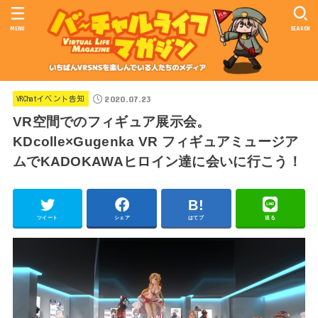
MENU
SEARCH
2020.07.23
VRChatイベント告知
VR空間でのフィギュア展示会。
KDcolle×Gugenka VR フィギュアミュージア
ムでKADOKAWAヒロイン達に会いに行こう！
ツイート
シェア
はてブ
送る