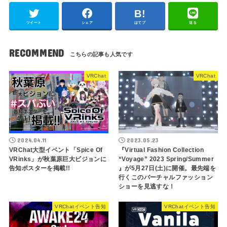
ツイート
シェア
はてブ
送る
RECOMMEND
VRChat
VRChat
2024.04.11
2023.05.23
VRChat大型イベント「Spice Of
『Virtual Fashion Collection
VRinks」が秋葉原巨大ビジョンに
“Voyage” 2023 Spring/Summer
告知ポスターを掲載!!
』が5月27日(土)に開催。最先端を
行くこのバーチャルファッション
ショーを見逃すな！
VRChatイベント告知
VRChatイベント告知