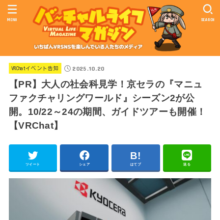
MENU
SEARCH
2025.10.20
VRChatイベント告知
【PR】大人の社会科見学！京セラの『マニュ
ファクチャリングワールド』シーズン2が公
開。10/22～24の期間、ガイドツアーも開催！
【VRChat】
ツイート
シェア
はてブ
送る