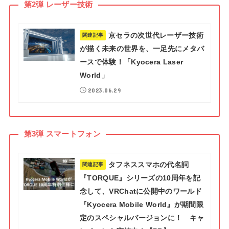
第2弾 レーザー技術
京セラの次世代レーザー技術
関連記事
が描く未来の世界を、一足先にメタバ
ースで体験！「Kyocera Laser
World」
2023.06.29
第3弾 スマートフォン
タフネススマホの代名詞
関連記事
『TORQUE』シリーズの10周年を記
念して、VRChatに公開中のワールド
『Kyocera Mobile World』が期間限
定のスペシャルバージョンに！ キャ