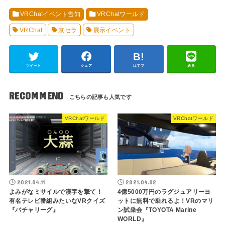
VRChatイベント告知
VRChatワールド
VRChat
京セラ
展示イベント
ツイート
シェア
はてブ
送る
RECOMMEND
VRChatワールド
VRChatワールド
2021.04.11
2021.04.02
よみがなミサイルで漢字を撃て！
4億5000万円のラグジュアリーヨ
有名テレビ番組みたいなVRクイズ
ットに無料で乗れるよ！VRのマリ
『バチャリーグ』
ン試乗会『TOYOTA Marine
WORLD』