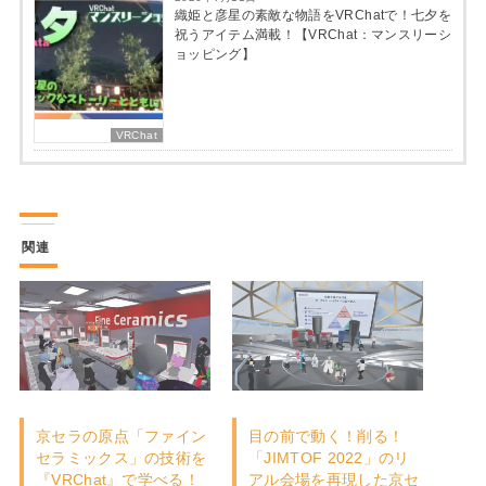
織姫と彦星の素敵な物語をVRChatで！七夕を
祝うアイテム満載！【VRChat：マンスリーシ
ョッピング】
VRChat
関連
京セラの原点「ファイン
目の前で動く！削る！
セラミックス」の技術を
「JIMTOF 2022」のリ
『VRChat』で学べる！
アル会場を再現した京セ