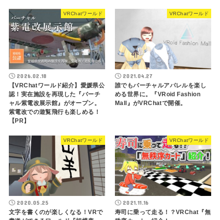
VRChatワールド
VRChatワールド
2026.02.18
2021.04.27
【VRChatワールド紹介】愛媛県公
誰でもバーチャルアパレルを楽し
認！実在施設を再現した『バーチ
める世界に。『VRoid Fashion
ャル紫電改展示館』がオープン。
Mall』がVRChatで開催。
紫電改での遊覧飛行も楽しめる！
【PR】
VRChatワールド
VRChatワールド
2020.05.25
2021.11.16
文字を書くのが楽しくなる！VRで
寿司に乗って走る！？VRChat『無