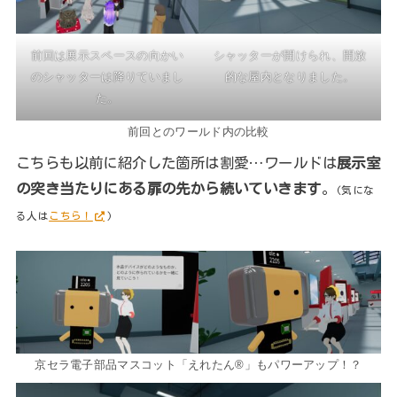
前回は展示スペースの向かい
シャッターが開けられ、開放
のシャッターは降りていまし
的な屋内となりました。
た。
前回とのワールド内の比較
こちらも以前に紹介した箇所は割愛…ワールドは
展示室
の突き当たりにある扉の先から続いていきます
。
(気にな
る人は
こちら！
)
京セラ電子部品マスコット「えれたん®」もパワーアップ！？