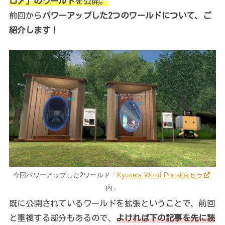
ロア」のワールド
を公開。
前回から
パワーアップした2つのワールドについて、ご
紹介します！
今回パワーアップした2ワールド「
Kyocera World Portal⁄京セラ
内」
既に公開されているワールドを拡張ということで、前回
と重複する部分もあるので、
よければ下の記事を先に読