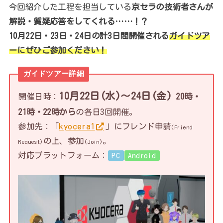
今回紹介した工程を担当している
京セラの技術者さんが
解説・質疑応答をしてくれる……！？
10月22日・23日・24日の計3日間開催される
ガイドツア
ーにぜひご参加ください！
ガイドツアー詳細
10月22日(水)～24日(金)
開催日時：
20時・
21時・22時から
の各日3回開催。
参加先：「
kyocera1
」にフレンド申請
(Friend
の上、参加
。
Request)
(Join)
対応プラットフォーム：
PC
Android