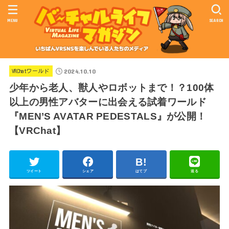
MENU
SEARCH
2024.10.10
VRChatワールド
少年から老人、獣人やロボットまで！？100体
以上の男性アバターに出会える試着ワールド
『MEN’S AVATAR PEDESTALS』が公開！
【VRChat】
ツイート
シェア
はてブ
送る