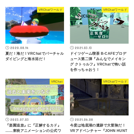
VRChatワールド
VRChatワールド
2020.08.14
2021.03.13
夏だ！海だ！VRChatでバーチャル
ドイツゲーム喫茶 B-CAFEプロデ
ダイビングと海水浴だ！
ュース第二弾『みんなでメイキン
グ クトゥルフ』VRChatで怖い話
を作っちゃおう！
VRChat
VRChatワールド
2023.07.03
2021.06.08
『楽園追放』に『正解するカド』
今度は地底湖の遺跡で大冒険だ！
……東映アニメーションの公式ワ
VRアドベンチャー『JOHN HUNT