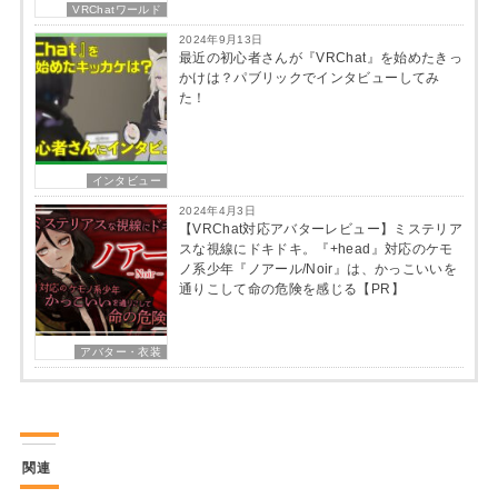
VRChatワールド
2024年9月13日
最近の初心者さんが『VRChat』を始めたきっ
かけは？パブリックでインタビューしてみ
た！
インタビュー
2024年4月3日
【VRChat対応アバターレビュー】ミステリア
スな視線にドキドキ。『+head』対応のケモ
ノ系少年『ノアール/Noir』は、かっこいいを
通りこして命の危険を感じる【PR】
アバター・衣装
関連