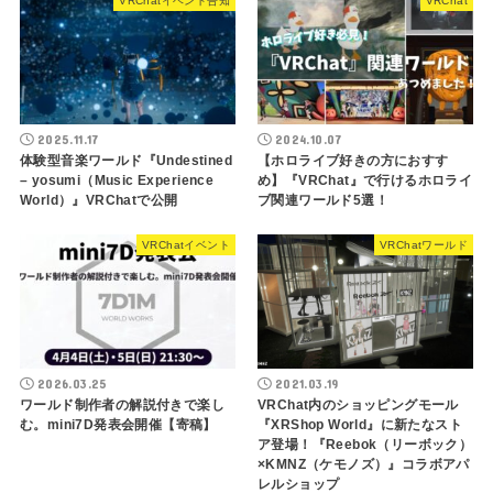
VRChatイベント告知
VRChat
2025.11.17
2024.10.07
体験型音楽ワールド『Undestined
【ホロライブ好きの方におすす
– yosumi（Music Experience
め】『VRChat』で行けるホロライ
World）』VRChatで公開
ブ関連ワールド5選！
VRChatイベント
VRChatワールド
2026.03.25
2021.03.19
ワールド制作者の解説付きで楽し
VRChat内のショッピングモール
む。mini7D発表会開催【寄稿】
『XRShop World』に新たなスト
ア登場！『Reebok（リーボック）
×KMNZ（ケモノズ）』コラボアパ
レルショップ