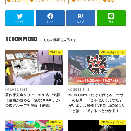
VRChat
コンセプトイベント
ピックアップ
音楽
ツイート
シェア
はてブ
送る
RECOMMEND
VRChat
VRChatイベント
2026.01.27
2022.11.19
著作権完全クリア！VRC内で気軽
Meta Quest2だけで行けるユーザ
に漫画が読める「漫喫HOME」が
ーの祭典、『じゃぱんくえすた』
公式グループを開設【寄稿】
がいよいよ開催！VRChatの楽しい
ことはここでまるっと分かる！
VRChat
VRChatイベント