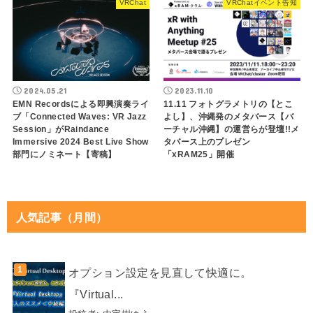
VRChat
VRChatイベント告知
2024.05.21
2023.11.10
EMN Recordsによる即興演奏ライ
11.11 フォトグラメトリの【とこ
ブ「Connected Waves: VR Jazz
よし】、沖縄発のメタバース【バ
Session」がRaindance
ーチャル沖縄】の運営らが登壇!!メ
Immersive 2024 Best Live Show
タバース上のプレゼン
部門にノミネート【寄稿】
「xRAM25」開催
人気記事（月間）
オプション設定を見直して快適に。
『Virtual...