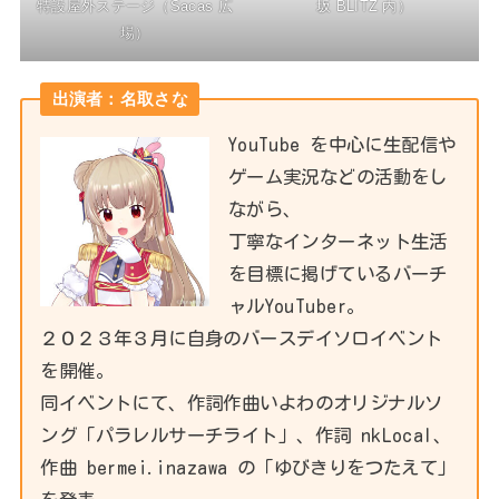
特設屋外ステージ（Sacas 広
坂 BLITZ 内）
場）
出演者：名取さな
YouTube を中心に生配信や
ゲーム実況などの活動をし
ながら、
丁寧なインターネット生活
を目標に掲げているバーチ
ャルYouTuber。
２０２３年３月に自身のバースデイソロイベント
を開催。
同イベントにて、作詞作曲いよわのオリジナルソ
ング「パラレルサーチライト」、作詞 nkLocal、
作曲 bermei.inazawa の「ゆびきりをつたえて」