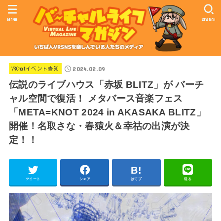
MENU
SEARCH
2024.02.09
VRChatイベント告知
伝説のライブハウス「赤坂 BLITZ」が バーチ
ャル空間で復活！ メタバース音楽フェス
「META=KNOT 2024 in AKASAKA BLITZ」
開催！名取さな・春猿火＆幸祜の出演が決
定！！
ツイート
シェア
はてブ
送る