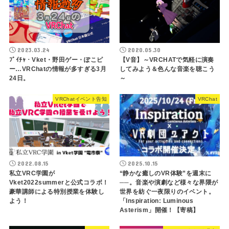
2023.03.24
2020.05.30
ﾌﾞｲﾁｬ・Vket・野田ゲー・ぽこピ
【V音】～VRCHATで気軽に演奏
ー…VRChatの情報が多すぎる3月
してみよう＆色んな音楽を聴こう
24日。
～
VRChatイベント告知
VRChat
2022.08.15
2025.10.15
私立VRC学園が
“静かな癒しのVR体験”を週末に
Vket2022summerと公式コラボ！
──。音楽や演劇など様々な界隈が
豪華講師による特別授業を体験し
世界を紡ぐ一夜限りのイベント。
よう！
「Inspiration: Luminous
Asterism」開催！【寄稿】