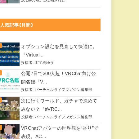
2026/08/05 に投稿された
人気記事(月間)
オプション設定を見直して快適に。
『Virtual...
投稿者:
由宇樹ゆう
公開7日で300人超！VRChat向け公
開名鑑「V...
投稿者:
バーチャルライフマガジン編集部
次に行くワールド、ガチャで決めて
みない？『#VRC...
投稿者:
バーチャルライフマガジン編集部
VRChatアバターの世界観を“香り”で
表現。AC...