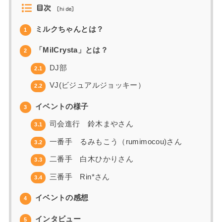
目次
[
hide
]
ミルクちゃんとは？
1
「MilCrysta」とは？
2
DJ部
2.1
VJ(ビジュアルジョッキー）
2.2
イベントの様子
3
司会進行 鈴木まやさん
3.1
一番手 るみもこう（rumimocou)さん
3.2
二番手 白木ひかりさん
3.3
三番手 Rin*さん
3.4
イベントの感想
4
インタビュー
5