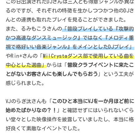
この日出演されたDJさんは三人とも得意ジャンルが異な
るのですが、それぞれの特徴を生かしつつかつ他のDJさ
んとの連携も取れたプレイを見ることができました。
また、るみもこうさんの
「普段プレイしている『攻撃的
かつ高速なダンスミュージック』ではなく『メロディ重
視で格好いい音楽ジャンル』をメインとしたDJプレイ」
やRin*さんの「
MilCrystaダンス部で使用している曲を
中心とした選曲」
からは「
普段クラブイベントに来たこ
とがないお客さんにも楽しんでもらおう
」という工夫が
感じられました。
VJのらぎ汰さんも「
このひと本当にVJを一か月ほど前に
始めたばかりなの？！
」と確認せずにはいられないぐら
い堂々とした映像操作を披露していましたし、本当に格
好良くて素敵なイベントでした。