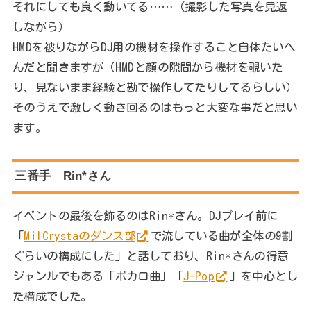
それにしても良く動いてる……（撮影した写真を見返
しながら）
HMDを被りながらDJ用の機材を操作すること自体たいへ
んだと聞きますが（HMDと顔の隙間から機材を覗いた
り、見ないまま経験と勘で操作してたりしてるらしい）
そのうえで激しく動き回るのはもっと大変な事だと思い
ます。
三番手 Rin*さん
イベントの最後を飾るのはRin*さん。DJプレイ前に
「
MilCrystaのダンス部
で流している曲が全体の9割
ぐらいの構成にした」と話しており、Rin*さんの得意
ジャンルでもある「ボカロ曲」「
J-Pop
」を中心とし
た構成でした。