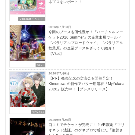
ネプロをレポート！
VRChatイベント
2026年7月13日
今回のブースも個性豊か！『バーチャルマー
ケット2026 Summer』の企業出展ワールド
『パラリアルブロードウェイ』『パラリアル
秋葉原』の企業ブースをざっくり紹介！
【Vket】
Vket
2026年7月6日
【PR】発売記念の交流会も開催予定！
Kimonowaの新作アバター用浴衣『MyYukata
2026』販売中！【プレスリリース】
VRChat
2026年5月20日
口コミでチケットが完売に！？VR演劇『マリ
オネット法廷』のゲネプロで感じた「絶賛さ