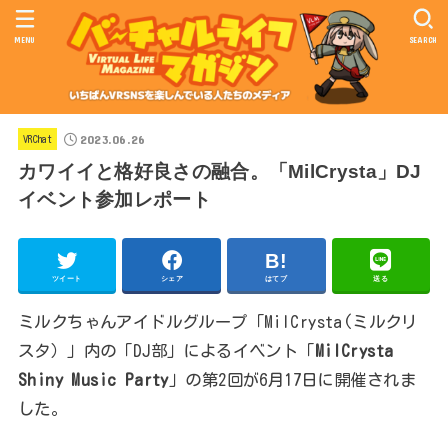
MENU
SEARCH
2023.06.26
VRChat
カワイイと格好良さの融合。「MilCrysta」DJ
イベント参加レポート
ツイート
シェア
はてブ
送る
ミルクちゃんアイドルグループ「MilCrysta(ミルクリ
スタ）」内の「DJ部」によるイベント「
MilCrysta
Shiny Music Party
」の第2回が6月17日に開催されま
した。