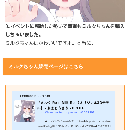
DJイベントに感動した勢いで筆者もミルクちゃんを購入
しちゃいました。
ミルクちゃんはかわいいですよ。本当に。
ミルクちゃん販売ページはこちら
komado.booth.pm
『ミルク Re』-Milk Re-【オリジナル3Dモデ
ル】 - あまとうさぎ - BOOTH
https://komado.booth.pm/items/2953391
…………………………………………………………………………………
……… ◆サンプルアバターの試着はこちら◆ https://vrchat.com/hom
e/world/wrld_48ba3030-bc47-4a12-a95d-ca3cc7f3039e ◆公式衣装SH