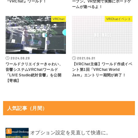
『VRChat』ワールド！
ープン。VR空間で実際にボードゲ
ームが遊べるよ！
VRChat
VRChatイベント
2024.08.28
2021.06.01
ワールドクリエイターきゃわい、
【VRChat主催】ワールド作成イベ
音響システムVRChatワールド
ント第1回「VRChat World
「LIVE Studio絶対音響」を公開
Jam」エントリー期間が終了！
【寄稿】
人気記事（月間）
オプション設定を見直して快適に。