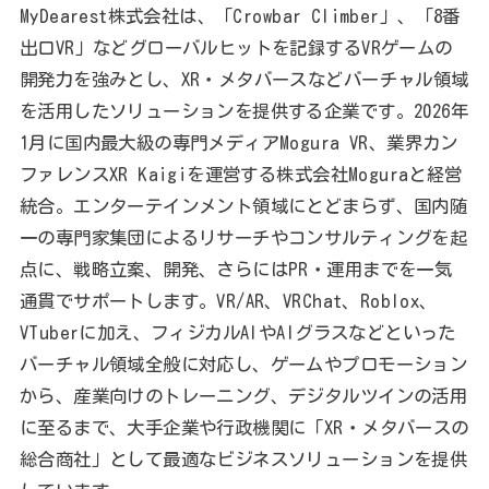
MyDearest株式会社は、「Crowbar Climber」、「8番
出口VR」などグローバルヒットを記録するVRゲームの
開発力を強みとし、XR・メタバースなどバーチャル領域
を活用したソリューションを提供する企業です。2026年
1月に国内最大級の専門メディアMogura VR、業界カン
ファレンスXR Kaigiを運営する株式会社Moguraと経営
統合。エンターテインメント領域にとどまらず、国内随
一の専門家集団によるリサーチやコンサルティングを起
点に、戦略立案、開発、さらにはPR・運用までを一気
通貫でサポートします。VR/AR、VRChat、Roblox、
VTuberに加え、フィジカルAIやAIグラスなどといった
バーチャル領域全般に対応し、ゲームやプロモーション
から、産業向けのトレーニング、デジタルツインの活用
に至るまで、大手企業や行政機関に「XR・メタバースの
総合商社」として最適なビジネスソリューションを提供