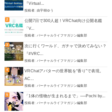
『Virtual...
投稿者:
由宇樹ゆう
公開7日で300人超！VRChat向け公開名鑑
「V...
投稿者:
バーチャルライフマガジン編集部
次に行くワールド、ガチャで決めてみない？
『#VRC...
投稿者:
バーチャルライフマガジン編集部
VRChatアバターの世界観を“香り”で表現。
AC...
投稿者:
バーチャルライフマガジン編集部
「1体の怪物が生まれるまで」──Pochi by...
投稿者:
バーチャルライフマガジン編集部