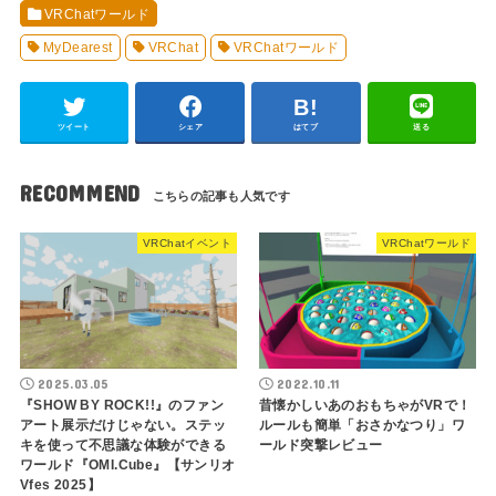
VRChatワールド
MyDearest
VRChat
VRChatワールド
ツイート
シェア
はてブ
送る
RECOMMEND
VRChatイベント
VRChatワールド
2025.03.05
2022.10.11
『SHOW BY ROCK!!』のファン
昔懐かしいあのおもちゃがVRで！
アート展示だけじゃない。ステッ
ルールも簡単「おさかなつり」ワ
キを使って不思議な体験ができる
ールド突撃レビュー
ワールド『OMI.Cube』【サンリオ
Vfes 2025】