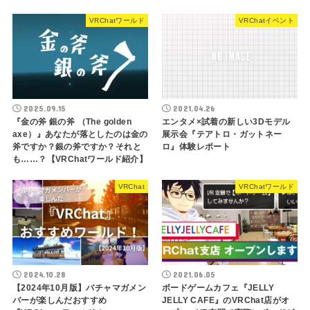
VRChatワールド
VRChatイベント
2025.09.15
2021.04.26
『金の斧 銀の斧 （The golden
エンタメ×試着の新しい3Dモデル
axe）』あなたが落としたのは金の
展示会『テアトロ・ガットネー
斧ですか？銀の斧ですか？それと
ロ』体験レポート
も……？【VRChatワールド紹介】
VRChat
VRChatワールド
2024.10.28
2021.06.05
【2024年10月版】バチャマガメン
ボードゲームカフェ『JELLY
バーが楽しんだおすすめ
JELLY CAFE』のVRChat店がオ