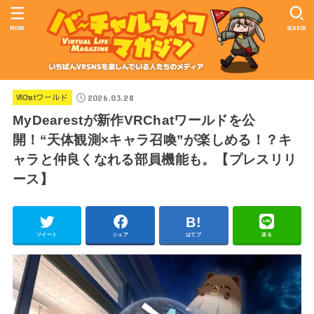
MENU
SEARCH
2026.03.28
VRChatワールド
MyDearestが新作VRChatワールドを公
開！“天体観測×キャラ召喚”が楽しめる！？キ
ャラと仲良くなれる部員機能も。【プレスリリ
ース】
ツイート
シェア
はてブ
送る