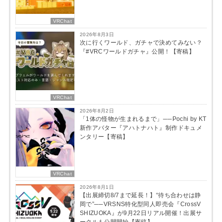
VRChat
2026年8月3日
次に行くワールド、ガチャで決めてみない？
『#VRCワールドガチャ』公開！【寄稿】
VRChat
2026年8月2日
「1体の怪物が生まれるまで」──Pochi by KT
新作アバター『アハトナハト』制作ドキュメ
ンタリー【寄稿】
VRChat
2026年8月1日
【出展締切8/7まで延長！】“待ち合わせは静
岡で”──VRSNS特化型同人即売会『CrossV
SHIZUOKA』が9月22日リアル開催！出展サ