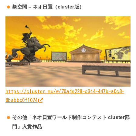
祭空間 – ネオ日置（cluster版）
https://cluster.mu/w/70a4e228-c344-447b-a0c8-
8babbc0f1074
その他「ネオ日置ワールド制作コンテスト cluster部
門」入賞作品