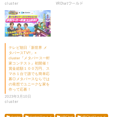
cluster
VRChatワールド
テレビ朝日「新世界 メ
タバースTV!!」×
cluster『メタバース一軒
家コンテスト』初開催！
賞金総額１００万円、ス
マホ１台で誰でも簡単応
募◎メタバースならでは
の発想でユニークな家を
作って応募！
2023年3月10日
cluster