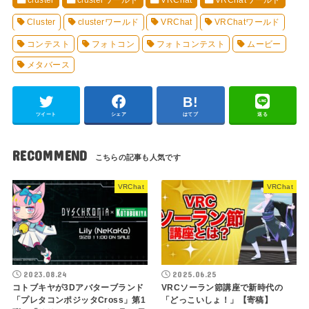
cluster
clusterワールド
VRChat
VRChatワールド
Cluster
clusterワールド
VRChat
VRChatワールド
コンテスト
フォトコン
フォトコンテスト
ムービー
メタバース
ツイート
シェア
はてブ
送る
RECOMMEND
VRChat
VRChat
2023.08.24
2025.06.25
コトブキヤが3Dアバターブランド
VRCソーラン節講座で新時代の
「プレタコンポジッタCross」第1
「どっこいしょ！」【寄稿】