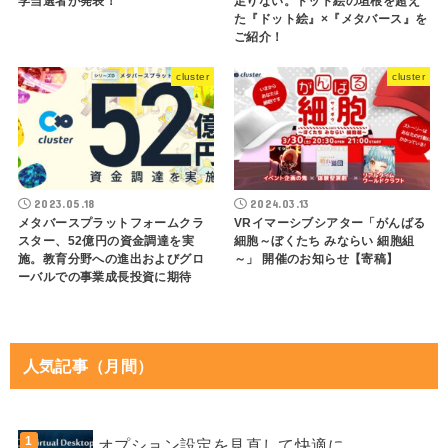
学当選者が発表！
足りない。ドット絵の垣根を超え
た『ドット絵』×『メタバース』を
ご紹介！
cluster
cluster
2023.05.18
2024.03.13
メタバースプラットフォームクラ
VRイマーシブシアター「がんばる
スター、52億円の資金調達を実
細胞～ぼくたち みならい 細胞組
施。教育分野への進出およびグロ
～」 開催のお知らせ【寄稿】
ーバルでの事業成長投資に期待
人気記事（月間）
オプション設定を見直して快適に。