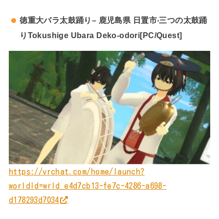
徳重⼤バラ太⿎踊り– ⿅児島県 ⽇置市‧三つの太⿎踊
りTokushige Ubara Deko-odori[PC/Quest]
https://vrchat.com/home/launch?
worldId=wrld_e4d7cb13-fe7c-4286-a698-
d178293d7034