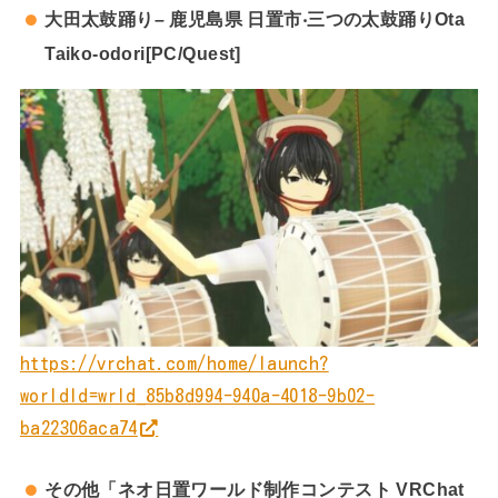
⼤⽥太⿎踊り– ⿅児島県 ⽇置市‧三つの太⿎踊りOta
Taiko-odori[PC/Quest]
https://vrchat.com/home/launch?
worldId=wrld_85b8d994-940a-4018-9b02-
ba22306aca74
その他「ネオ日置ワールド制作コンテスト VRChat