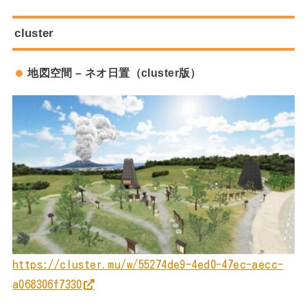
cluster
地図空間 – ネオ日置（cluster版）
https://cluster.mu/w/55274de9-4ed0-47ec-aecc-
a068306f7330