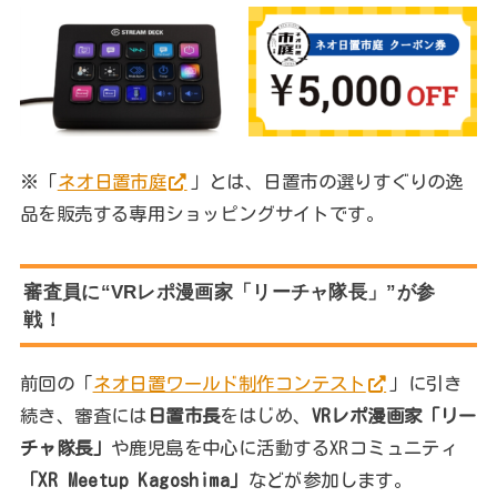
※「
ネオ日置市庭
」とは、日置市の選りすぐりの逸
品を販売する専用ショッピングサイトです。
審査員に“VRレポ漫画家「リーチャ隊長」”が参
戦！
前回の「
ネオ日置ワールド制作コンテスト
」に引き
続き、審査には
日置市長
をはじめ、
VRレポ漫画家「リー
チャ隊長」
や鹿児島を中心に活動するXRコミュニティ
「XR Meetup Kagoshima」
などが参加します。