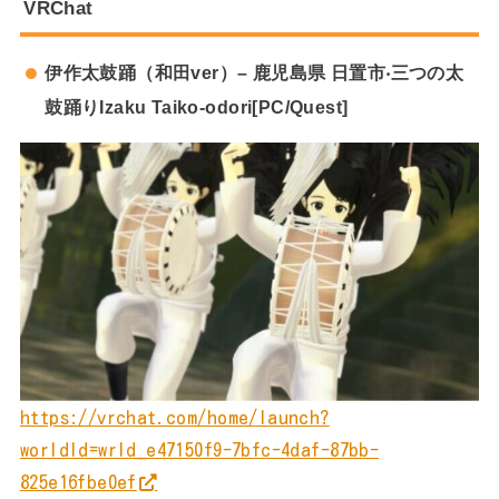
VRChat
伊作太⿎踊（和⽥ver）– ⿅児島県 ⽇置市‧三つの太
⿎踊りIzaku Taiko-odori[PC/Quest]
https://vrchat.com/home/launch?
worldId=wrld_e47150f9-7bfc-4daf-87bb-
825e16fbe0ef