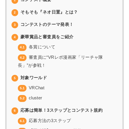
1
そもそも『ネオ日置』とは？
2
コンテストのテーマ発表！
3
豪華賞品と審査員をご紹介
4
各賞について
4.1
審査員に“VRレポ漫画家「リーチャ隊
4.2
長」”が参戦！
対象ワールド
5
VRChat
5.1
cluster
5.2
応募は簡単！3ステップとコンテスト規約
6
応募方法の3ステップ
6.1