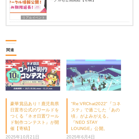
ークルも公開開始【寄稿】
リアルイベント
関連
豪華賞品あり！鹿児島県
“Re:VRChat2022”『コネ
日置市公式のワールドを
ステ』で過ごした「あの
つくる『ネオ日置ワール
頃」がよみがえる。
ド制作コンテスト』が開
『NEO STAY
催【寄稿】
LOUNGE』公開。
2025年10月21日
2025年6月4日