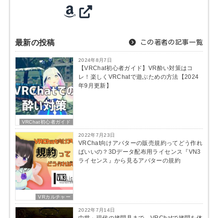
最新の投稿
この著者の記事一覧
2024年8月7日
【VRChat初心者ガイド】VR酔い対策はコ
レ！楽しくVRChatで遊ぶための方法【2024
年9月更新】
VRChat初心者ガイド
2022年7月23日
VRChat向けアバターの販売規約ってどう作れ
ばいいの？3Dデータ配布用ライセンス『VN3
ライセンス』から見るアバターの規約
VRカルチャー
2022年7月14日