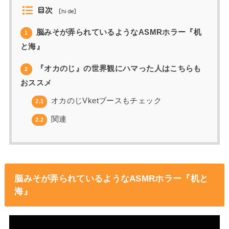
目次
[
hide
]
脳みそが弄られているようなASMRホラー『机
1
と海』
『オカのじ』の世界観にハマった人はこちらも
2
おススメ
オカのじVketブースもチェック
2.1
関連
2.2
脳みそが弄られているようなASMRホラー『机と
海』