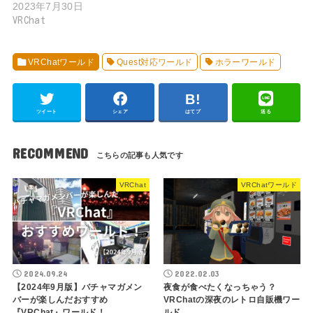
2023年7月30日
VRChat
VRChatワールド
Quest対応ワールド
ホラーワールド
ツイート
シェア
はてブ
送る
RECOMMEND
VRChat
VRChatワールド
2024.09.24
2022.02.03
【2024年9月版】バチャマガメン
夜食が食べたくなっちゃう？
バーが楽しんだおすすめ
VRChatの深夜のレトロ自販機ワー
『VRChat』ワールド！
ルド