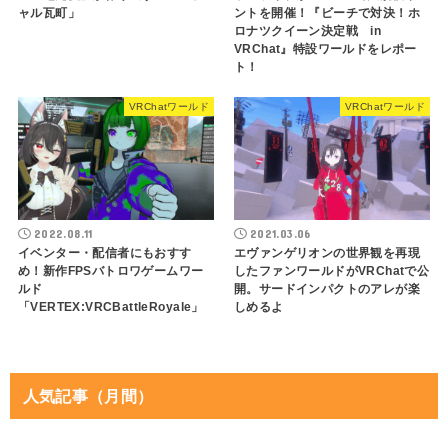
ャル瓦町」
ントを開催！『ビーチで対決！ホ
ロナツクイーン決定戦 in
VRChat』特設ワールドをレポー
ト！
VRChatワールド
VRChatワールド
2022.08.11
2021.03.06
イベンター・配信者にもおすす
エヴァンゲリオンの世界観を再現
め！新作FPSバトロワゲームワー
したファンワールドがVRChatで公
ルド
開。サードインパクトのアレが楽
「VERTEX:VRCBattleRoyale」
しめるよ
人気記事（月間）