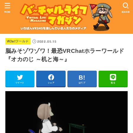
MENU
SEARCH
2022.05.15
VRChatワールド
脳みそゾワゾワ！最恐VRChatホラーワールド
『オカのじ ～机と海～』
ツイート
シェア
はてブ
送る