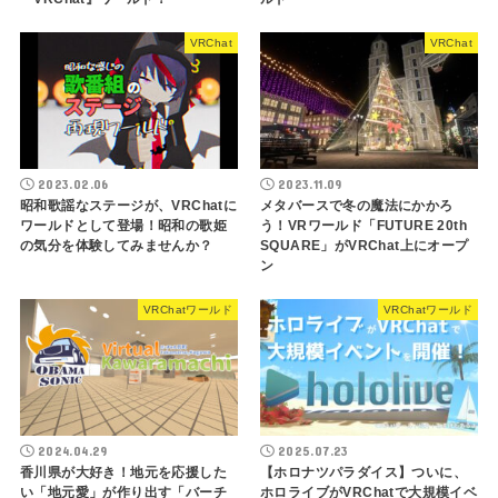
VRChat
VRChat
2023.02.06
2023.11.09
昭和歌謡なステージが、VRChatに
メタバースで冬の魔法にかかろ
ワールドとして登場！昭和の歌姫
う！VRワールド「FUTURE 20th
の気分を体験してみませんか？
SQUARE」がVRChat上にオープ
ン
VRChatワールド
VRChatワールド
2024.04.29
2025.07.23
香川県が大好き！地元を応援した
【ホロナツパラダイス】ついに、
い「地元愛」が作り出す「バーチ
ホロライブがVRChatで大規模イベ