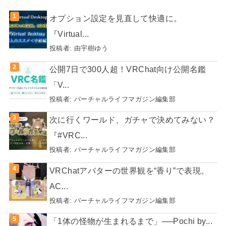
オプション設定を見直して快適に。
『Virtual...
投稿者:
由宇樹ゆう
公開7日で300人超！VRChat向け公開名鑑
「V...
投稿者:
バーチャルライフマガジン編集部
次に行くワールド、ガチャで決めてみない？
『#VRC...
投稿者:
バーチャルライフマガジン編集部
VRChatアバターの世界観を“香り”で表現。
AC...
投稿者:
バーチャルライフマガジン編集部
「1体の怪物が生まれるまで」──Pochi by...