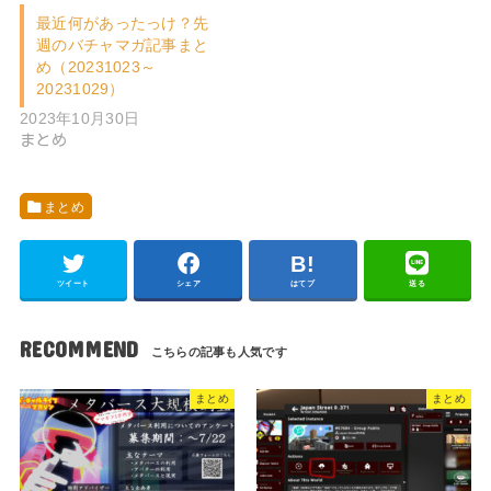
最近何があったっけ？先
週のバチャマガ記事まと
め（20231023～
20231029）
2023年10月30日
まとめ
まとめ
ツイート
シェア
はてブ
送る
RECOMMEND
まとめ
まとめ