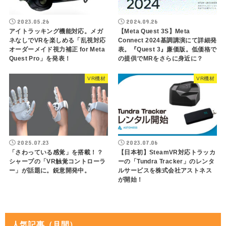
2023.05.26
2024.09.26
アイトラッキング機能対応。メガ
【Meta Quest 3S】Meta
ネなしでVRを楽しめる「乱視対応
Connect 2024基調講演にて詳細発
オーダーメイド視力補正 for Meta
表。『Quest 3』廉価版。低価格で
Quest Pro」を発表！
の提供でMRをさらに身近に？
VR機材
VR機材
2025.07.23
2023.07.06
「さわっている感覚」を搭載！？
【日本初】SteamVR対応トラッカ
シャープの「VR触覚コントローラ
ーの「Tundra Tracker」のレンタ
ー」が話題に。鋭意開発中。
ルサービスを株式会社アストネス
が開始！
人気記事（月間）