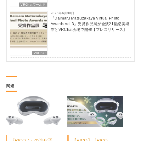
VRChatワールド
2026年6月30日
『Daimaru Matsuzakaya Virtual Photo
Awards vol.3』受賞作品展が金沢21世紀美術
館とVRChat会場で開催【プレスリリース】
VRChat
関連
『PICO 4』の進化形
【PICO】『PICO