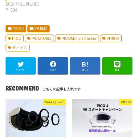
2024年11月10日
PICO4
PICO4
VR機材
PICO
PICO4Ultra
PICOMotionTracker
VR機器
デバイス
ツイート
シェア
はてブ
送る
RECOMMEND
Meta Quest3
PICO4