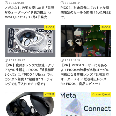
2023.12.05
2023.06.01
メガネなしでVRを楽しめる「乱視
PICO4、対象店舗にておトクな期
対応オーダーメイド視力補正 for
間限定のセールを開催！6月19日ま
Meta Quest 3」12月4日発売
で。
PICO4
PICO4
2025.05.23
2022.12.19
【PR】度付きレンズで快適・クリ
【PR】PICO4ユーザーにもある
アなVR生活を。ROOX『近視補正
よ！PICO4の装着が水泳ゴーグル
レンズ』は『PICO 4 Ultra』でも
同様になる専用レンズ『乱視対応
カンタン着脱！“超耐傷”コーティ
オーダーメイド 近視補正レンズ
ングでお手入れメチャ楽です！
for PICO4』商品レビュー！
VR機材
Oculus Quest