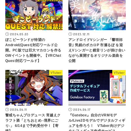
2024.05.03
2023.12.11
ぽこピーランドが待望の
アンドロイドVシンガー 「響咲祢
Android(Quest)対応ワールド公
音｣ 気鋭のボカロP 市瀬るぽ を迎
開。PC版では巨大マカロンを作る
えVシンガーと鏡音リンが掛け合い
GWイベントも開催中。【VRChat
ながら展開するオリジナル楽曲を
Quest対応ワールド】
公開
VTuber
VTuber
2026.06.11
2024.06.17
警戒ちゃんプロデュース 宵越えク
『Gatebox』自分のVRMモデ
ラフト酒「とちおとめ -境界にご
ル/Live2Dモデルでデジタルフィギ
り-」 6/14まで予約受付中！【寄
ュアを作ろう！ VTuber向けデジ