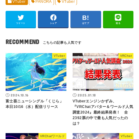
VTuber
PANORA
VTuber
ツイート
シェア
はてブ
送る
RECOMMEND
VTuber
VRChat
2024.10.16
2025.01.18
富士葵ニューシングル「くじら」
VTuberエンジンかずみ、
本日10/16（水）配信リリース
『VRChatアバター＆ワールド人気
調査2024』最終結果発表！ 全
2392票の中で最も人気だったの
は？
VRChatワールド
VTuber