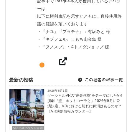
記事中でTrasque本人が使用しているアバタ
ーは
以下に権利表記を示すとともに、直接使用許
諾の確認を頂いております
・『ナユ』『プラチナ』：有坂みと 様
・『キプフェル』：もち山金魚 様
・『ヌノスプ』：©トノダショップ 様
最新の投稿
この著者の記事一覧
2026年8月1日
ソーシャルVRの“喪失体験”をテーマにしたVR
演劇『壁、ホットコーラと』2026年9月に公
演決定。VRにおける別れに解消はあるのか？
【VR演劇情報カウンター】
VRChatイベント告知