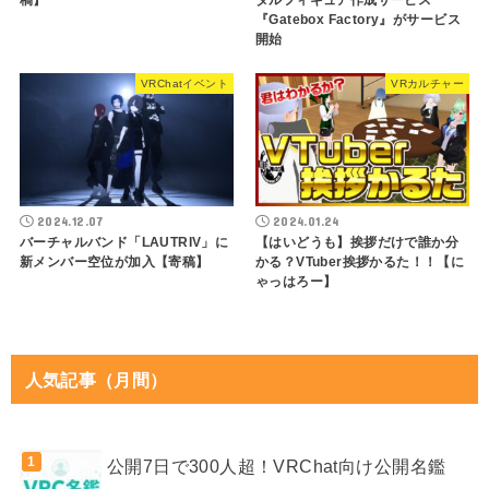
稿】
タルフィギュア作成サービス
『Gatebox Factory』がサービス
開始
VRChatイベント
VRカルチャー
2024.12.07
2024.01.24
バーチャルバンド「LAUTRIV」に
【はいどうも】挨拶だけで誰か分
新メンバー空位が加入【寄稿】
かる？VTuber挨拶かるた！！【に
ゃっはろー】
人気記事（月間）
公開7日で300人超！VRChat向け公開名鑑