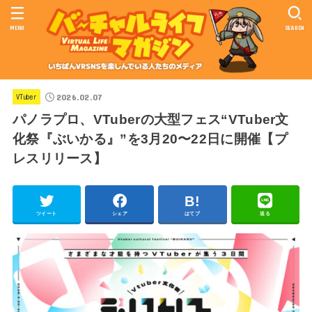
MENU
SEARCH
2026.02.07
VTuber
パノラプロ、VTuberの大型フェス“VTuber文
化祭『ぶいかる』”を3月20〜22日に開催【プ
レスリリース】
ツイート
シェア
はてブ
送る