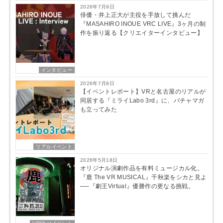
2026年7月9日
俳優・井上正大が主役を手放して挑んだ
『MASAHIRO INOUE VRC LIVE』3ヶ月の制
作を振り返る【クリエイターインタビュー】
インタビュー
2026年7月8日
【イベントレポート】VRと名古屋のリアルが
同居する『ミライLabo 3rd』に、バチャマガ
も立ってみた
リアルイベント
2026年5月18日
オリジナル演劇作品を有料ミュージカル化。
『鹿 The VR MUSICAL』千秋楽をシカと見よ
──『劇王Virtual』優勝作の更なる挑戦。