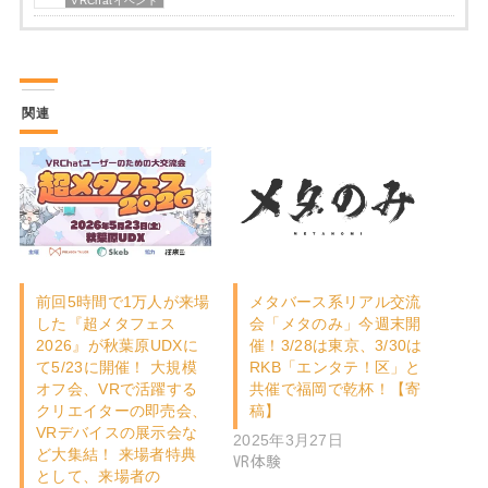
VRChatイベント
関連
前回5時間で1万人が来場
メタバース系リアル交流
した『超メタフェス
会「メタのみ」今週末開
2026』が秋葉原UDXに
催！3/28は東京、3/30は
て5/23に開催！ 大規模
RKB「エンタテ！区」と
オフ会、VRで活躍する
共催で福岡で乾杯！【寄
クリエイターの即売会、
稿】
VRデバイスの展示会な
2025年3月27日
ど大集結！ 来場者特典
VR体験
として、来場者の