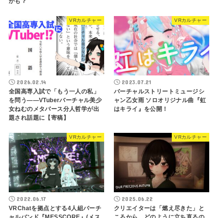
かも？
VRカルチャー
VRカルチャー
2026.02.14
2023.07.21
全国高専入試で「もう一人の私」
バーチャルストリートミュージシ
を問う――VTuberバーチャル美少
ャン乙女雨 ソロオリジナル曲『虹
女ねむのメタバース分人哲学が出
はキライ』を公開！
題され話題に【寄稿】
VRカルチャー
VRカルチャー
2022.06.17
2025.06.22
VRChatを拠点とする4人組バーチ
クリエイターは「燃え尽きた」と
ャルバンド『MESSCORE』(メス
ころから、どのように立ち直るの