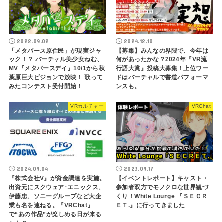
2022.09.02
2024.12.10
「メタバース原住民」が現実ジャ
【募集】みんなの界隈で、今年は
ック！？ バーチャル美少女ねむ、
何があったかな？2024年『VR流
MV『メタバースデイ』10/1から秋
行語大賞』投稿大募集！上位ワー
葉原巨大ビジョンで放映！ 歌って
ドはバーチャルで書道パフォーマ
みたコンテスト受付開始！
ンスも。
VRカルチャー
VRChat
2024.09.04
2023.09.17
『株式会社V』が資金調達を実施。
【イベントレポート】キャスト・
出資元にスクウェア･エニックス、
参加者双方でモノクロな世界観づ
伊藤忠、ソニーグループなど大企
くり！White Lounge 『ＳＥＣＲ
業も名を連ねる。『VRChat』
ＥＴ.』に行ってきました
で“あの作品”が楽しめる日が来る