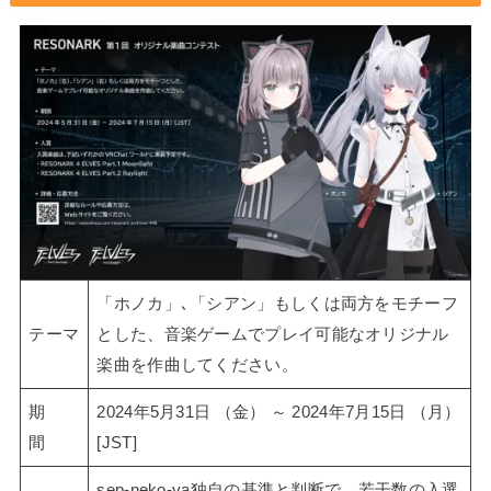
「ホノカ」､「シアン」もしくは両方をモチーフ
テーマ
とした、音楽ゲームでプレイ可能なオリジナル
楽曲を作曲してください。
期
2024年5月31日 （金） ～ 2024年7月15日 （月）
間
[JST]
sep-neko-ya独自の基準と判断で、若干数の入選