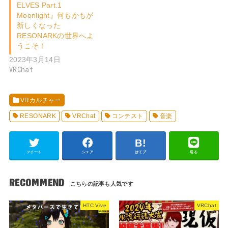
ELVES Part.1
Moonlight』何もかもが
新しくなった
RESONARKの世界へよ
うこそ！
2023年3月14日
VRChat
VRカルチャー
RESONARK
VRChat
コンテスト
音楽
ツイート
シェア
はてブ
送る
RECOMMEND
HTC Vive
VRChat