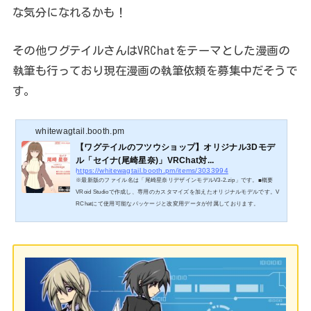
な気分になれるかも！
その他ワグテイルさんはVRChatをテーマとした漫画の
執筆も行っており現在漫画の執筆依頼を募集中だそうで
す。
whitewagtail.booth.pm
【ワグテイルのフツウショップ】オリジナル3Dモデ
ル「セイナ(尾崎星奈)」VRChat対...
https://whitewagtail.booth.pm/items/3033994
※最新版のファイル名は「尾崎星奈リデザインモデルV3-2.zip」です。■概要
VRoid Studioで作成し、専用のカスタマイズを加えたオリジナルモデルです。V
RChatにて使用可能なパッケージと改変用データが付属しております。