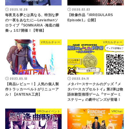
2025.12.28
2020.03.03
毎夜見る夢とは異なる、特別な夢
【映像作品「IRREGULARS
の一夜をあなたに―Leviathanソ
Episode1」公開】
ロライブ『SOMNARIA -海底の睡
奏-』1/17開催！【寄稿】
VRカルチャー
VRカルチャー
2023.05.12
2022.04.11
【商品レビュー！】人気の個人製
メタバースサークルのグッズ『メ
作トラッカーベルトがリニューア
タバースカプセルトイ』第2弾は物
ル！【ANTENA工房】
語体験型推理ゲーム『マーダーミ
ステリー』の劇中ピンズが登場！
VRChatイベント
VRChat