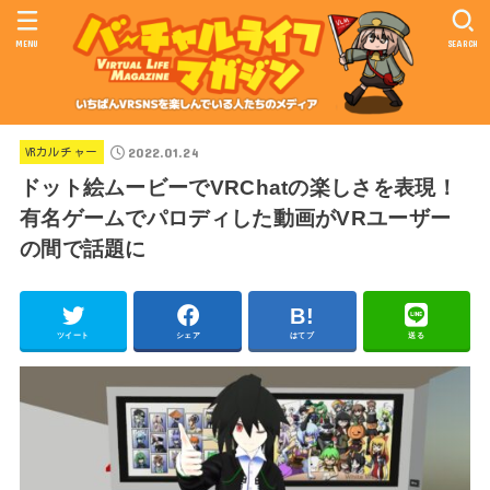
MENU
SEARCH
2022.01.24
VRカルチャー
ドット絵ムービーでVRChatの楽しさを表現！
有名ゲームでパロディした動画がVRユーザー
の間で話題に
ツイート
シェア
はてブ
送る