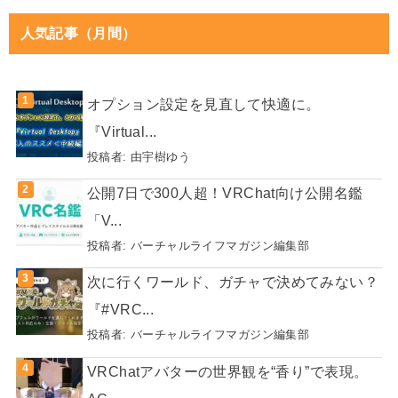
人気記事（月間）
オプション設定を見直して快適に。
『Virtual...
投稿者:
由宇樹ゆう
公開7日で300人超！VRChat向け公開名鑑
「V...
投稿者:
バーチャルライフマガジン編集部
次に行くワールド、ガチャで決めてみない？
『#VRC...
投稿者:
バーチャルライフマガジン編集部
VRChatアバターの世界観を“香り”で表現。