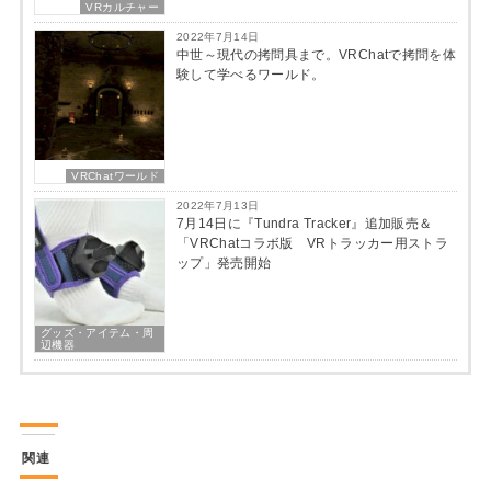
VRカルチャー
2022年7月14日
中世～現代の拷問具まで。VRChatで拷問を体
験して学べるワールド。
VRChatワールド
2022年7月13日
7月14日に『Tundra Tracker』追加販売＆
「VRChatコラボ版 VRトラッカー用ストラ
ップ」発売開始
グッズ・アイテム・周
辺機器
関連