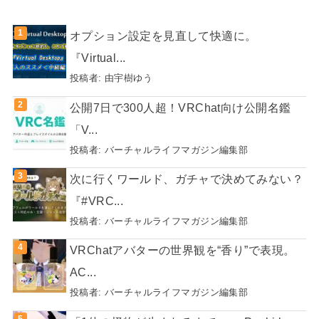
オプション設定を見直して快適に。
『Virtual...
投稿者:
由宇樹ゆう
公開7日で300人超！VRChat向け公開名鑑
「V...
投稿者:
バーチャルライフマガジン編集部
次に行くワールド、ガチャで決めてみない？
『#VRC...
投稿者:
バーチャルライフマガジン編集部
VRChatアバターの世界観を“香り”で表現。
AC...
投稿者:
バーチャルライフマガジン編集部