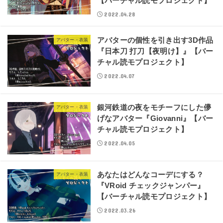
【バーチャル読モプロジェクト】
2022.04.28
アバターの個性を引き出す3D作品
アバター・衣装
『日本刀 打刀【夜明け】』【バー
チャル読モプロジェクト】
2022.04.07
銀河鉄道の夜をモチーフにした儚
アバター・衣装
げなアバター『Giovanni』【バー
チャル読モプロジェクト】
2022.04.05
あなたはどんなコーデにする？
アバター・衣装
『VRoid チェックジャンパー』
【バーチャル読モプロジェクト】
2022.03.26