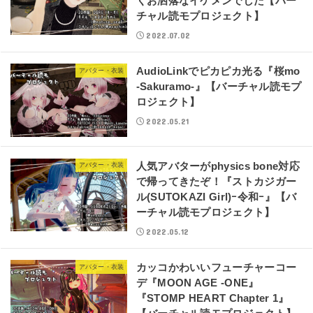
くお洒落なイケメンでした【バー
チャル読モプロジェクト】
2022.07.02
AudioLinkでピカピカ光る『桜mo
アバター・衣装
-Sakuramo-』【バーチャル読モプ
ロジェクト】
2022.05.21
人気アバターがphysics bone対応
アバター・衣装
で帰ってきたぞ！『ストカジガー
ル(SUTOKAZI Girl)ｰ令和ｰ』【バ
ーチャル読モプロジェクト】
2022.05.12
カッコかわいいフューチャーコー
アバター・衣装
デ『MOON AGE -ONE』
『STOMP HEART Chapter 1』