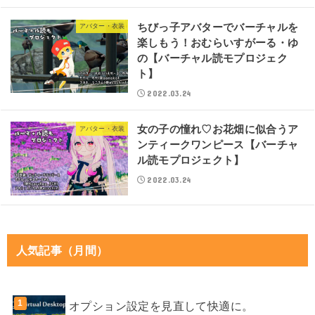
ちびっ子アバターでバーチャルを
アバター・衣装
楽しもう！おむらいすがーる・ゆ
の【バーチャル読モプロジェク
ト】
2022.03.24
女の子の憧れ♡お花畑に似合うア
アバター・衣装
ンティークワンピース【バーチャ
ル読モプロジェクト】
2022.03.24
人気記事（月間）
オプション設定を見直して快適に。