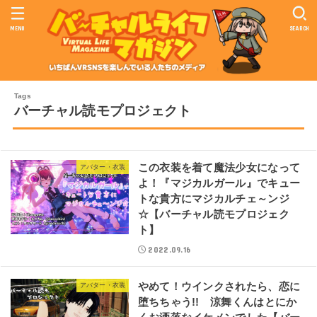
MENU
SEARCH
バーチャル読モプロジェクト
この衣装を着て魔法少女になって
アバター・衣装
よ！『マジカルガール』でキュー
トな貴方にマジカルチェ～ンジ
☆【バーチャル読モプロジェク
ト】
2022.09.16
やめて！ウインクされたら、恋に
アバター・衣装
堕ちちゃう!! 涼舞くんはとにか