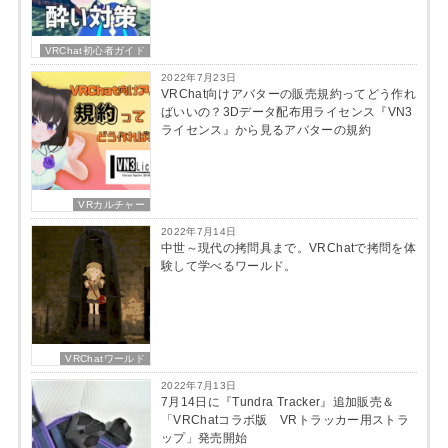
VRChat初心者ガイド
2022年7月23日
VRChat向けアバターの販売規約ってどう作れ
ばいいの？3Dデータ配布用ライセンス『VN3
ライセンス』から見るアバターの規約
VRカルチャー
2022年7月14日
中世～現代の拷問具まで。VRChatで拷問を体
験して学べるワールド。
VRChatワールド
2022年7月13日
7月14日に『Tundra Tracker』追加販売＆
「VRChatコラボ版 VRトラッカー用ストラ
ップ」発売開始