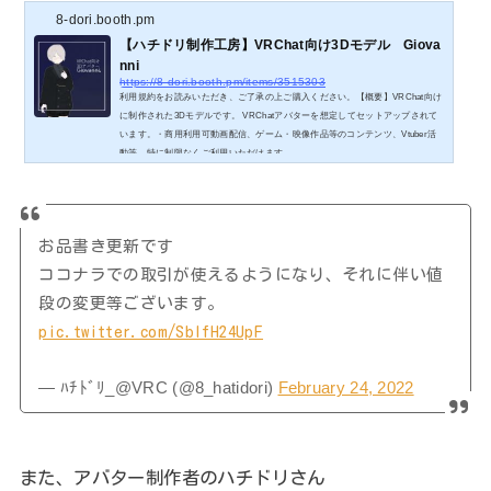
8-dori.booth.pm
【ハチドリ制作工房】VRChat向け3Dモデル Giova
nni
https://8-dori.booth.pm/items/3515303
利用規約をお読みいただき、ご了承の上ご購入ください。【概要】VRChat向け
に制作された3Dモデルです。 VRChatアバターを想定してセットアップされて
います。・商用利用可動画配信、ゲーム・映像作品等のコンテンツ、Vtuber活
動等、特に制限なくご利用いただけます。
お品書き更新です
ココナラでの取引が使えるようになり、それに伴い値
段の変更等ございます。
pic.twitter.com/SblfH24UpF
— ﾊﾁﾄﾞﾘ_@VRC (@8_hatidori)
February 24, 2022
また、アバター制作者のハチドリさん