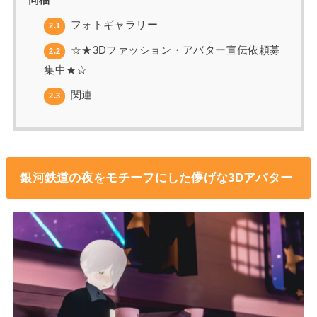
同梱
フォトギャラリー
2.1
☆★3Dファッション・アバター宣伝依頼募
2.2
集中★☆
関連
2.3
銀河鉄道の夜をモチーフにした儚げな3Dアバター