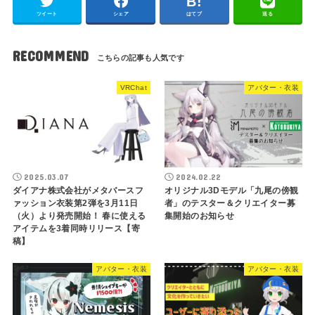
ツイート
シェア
はてブ
送る
RECOMMEND
VRChat
アバター・衣装
2025.03.07
2024.02.22
ダイアナ株式会社がメタバースフ
オリジナル3Dモデル「九尾の傍観
ァッション衣装第2弾を3月11日
者」のテスター＆クリエイター募
（火）より発売開始！ 春に使える
集開始のお知らせ
アイテムを3着同時リリース【寄
稿】
アバター・衣装
アバター・衣装