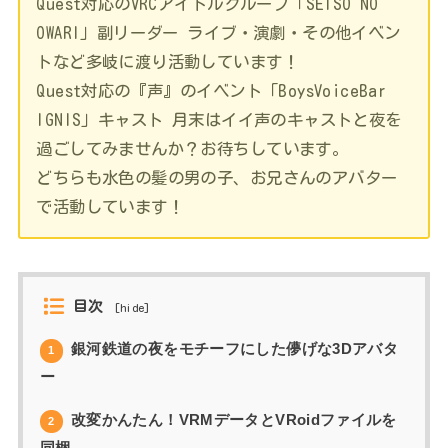
Quest対応のVRCアイドルグループ「SEISO NO
OWARI」副リーダー ライブ・演劇・その他イベン
トなど多岐に渡り活動しています！
Quest対応の『声』のイベント「BoysVoiceBar
IGNIS」キャスト 月末はイイ声のキャストと夜を
過ごしてみませんか？お待ちしています。
どちらも水色の髪の男の子、お兄さんのアバター
で活動しています！
目次
[
hide
]
銀河鉄道の夜をモチーフにした儚げな3Dアバタ
1
ー
改変かんたん！VRMデータとVRoidファイルを
2