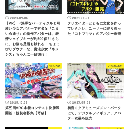
2024.09.06
2021.08.07
【PR】ド派手なパーティクルと可
クリエイターとともに文化を作っ
愛い少女アバターで有名な『こま
ていきたい、ユーザーに寄り添っ
いぬ通り』の新作アバターは、表
た『コトブキヤ』のアバター販売
情シェイプキーが約500個?! さら
に、お腹も足指も触れる！ ちょっ
ぴりダウナーな、魔法少女『ネメ
シス』ちゃんに一目惚れ！
VRChat
VirualCast
2025.10.08
2023.05.02
第五回VRC水着コンテスト決勝戦
初音ミクアミューズメントパーク
開催！観覧者募集【寄稿】
にて、デジタルフィギュア、アバ
ター衣装を販売