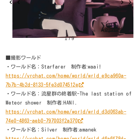
1 / 9
■撮影ワールド
・ワールド名：Starfarer 制作者ːwaai!
https://vrchat.com/home/world/wrld_e9ca960a-
7b7b-4b2d-8133-5fe3d074512e
・ワールド名：流星群の終着駅-The last station of
Meteor shower 制作者ːHANI․
https://vrchat.com/home/world/wrld_d3d063ab-
74e0-4863-aeb0-797003f2a370
・ワールド名：Silver 制作者ːamanek
https://vrchat.com/home/world/wrld_d6a6f78d-