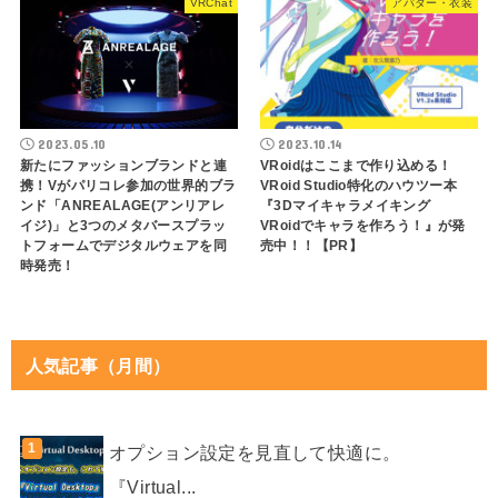
VRChat
アバター・衣装
2023.05.10
2023.10.14
新たにファッションブランドと連
VRoidはここまで作り込める！
携！Vがパリコレ参加の世界的ブラ
VRoid Studio特化のハウツー本
ンド「ANREALAGE(アンリアレ
『3Dマイキャラメイキング
イジ)」と3つのメタバースプラッ
VRoidでキャラを作ろう！』が発
トフォームでデジタルウェアを同
売中！！【PR】
時発売！
人気記事（月間）
オプション設定を見直して快適に。
『Virtual...