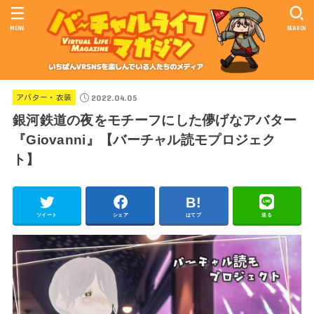
MENU
SEARCH
2022.04.05
アバター・衣装
銀河鉄道の夜をモチーフにした儚げなアバター
『Giovanni』【バーチャル読モプロジェク
ト】
ツイート
シェア
はてブ
送る