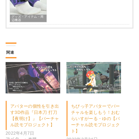
グッズ・アイテム・周
辺機器
関連
アバターの個性を引き出
ちびっ子アバターでバー
す3D作品『日本刀 打刀
チャルを楽しもう！おむ
【夜明け】』【バーチャ
らいすがーる・ゆの【バ
ル読モプロジェクト】
ーチャル読モプロジェク
ト】
2022年4月7日