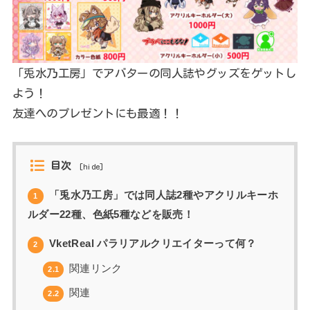
「兎水乃工房」でアバターの同人誌やグッズをゲットし
よう！
友達へのプレゼントにも最適！！
目次
[
hide
]
「兎水乃工房」では同人誌2種やアクリルキーホ
1
ルダー22種、色紙5種などを販売！
VketReal パラリアルクリエイターって何？
2
関連リンク
2.1
関連
2.2