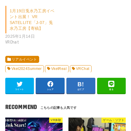
1月19日兎水乃工房イベ
ント出展！ VR
SATELLITE「J-07」兎
水乃工房【寄稿】
2025年1月14日
VRChat
リアルイベント
Vket2024Summer
VketReal
VRChat
ツイート
シェア
はてブ
送る
RECOMMEND
VR体験
ゲーム・ソフト