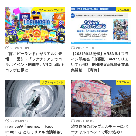
VRChatワールド
VRChat
2025.10.09
2025.11.08
『ぽこピーランド』がリアルに登
【2026/4/12開催】VRSNSオフラ
場！ 愛知・『ラグナシア』でコ
イン即売会「出張版！VRCくりえ
ラボイベント開催中。VRChat版も
いてぃ部2」開催決定&協賛企業募
コラボ仕様に
集開始！【寄稿】
リアルイベント
VRChat
2024.09.18
2023.12.22
memexが「memex – base
渋谷原宿のポップカルチャーにバ
image -」としてリアル出演解禁、
ーチャルイベントで殴り込め！