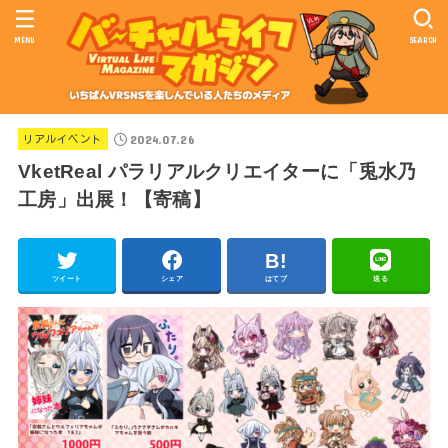
MENU
SEARCH
2024.07.26
リアルイベント
VketReal パラリアルクリエイターに「兎水乃
工房」出展！【寄稿】
ツイート
シェア
はてブ
送る