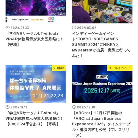
2026.05.13
2024.03.02
『学生VRサークルUT-virtual』
インディーゲームイベン
VR/AR体験展示が東大五月祭に！
ト“TOKYO INDIE GAMES
【寄稿】
SUMMIT 2024”にHIKKYと
MyDearestが出展！実際に行って
みた！
VR体験
リアルイベント
2024.11.19
2025.12.10
『学生VRサークルUT-virtual』
【VRChat】12月17日開催の
VR/AR体験展示が東大駒場祭に！
『VRChat Japan Business
【utvj2024予告あり】【寄稿】
Experience 2025』タイムテーブ
ル・講演内容を公開【プレスリリ
ース】