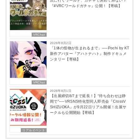
次に行くワールド、ガチャで決めてみない？
『#VRCワールドガチャ』公開！【寄稿】
VRChat
2026年8月2日
「1体の怪物が生まれるまで」──Pochi by KT
新作アバター『アハトナハト』制作ドキュメ
ンタリー【寄稿】
VRChat
2026年8月1日
【出展締切8/7まで延長！】“待ち合わせは静
岡で”──VRSNS特化型同人即売会『CrossV
SHIZUOKA』が9月22日リアル開催！出展サ
ークルも公開開始【寄稿】
リアルイベント