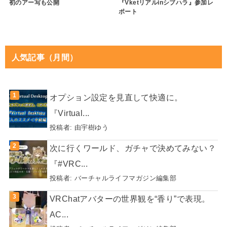
初のアー写も公開
『Vketリアルinシブハラ』参加レ
ポート
人気記事（月間）
オプション設定を見直して快適に。
『Virtual...
投稿者:
由宇樹ゆう
次に行くワールド、ガチャで決めてみない？
『#VRC...
投稿者:
バーチャルライフマガジン編集部
VRChatアバターの世界観を“香り”で表現。
AC...