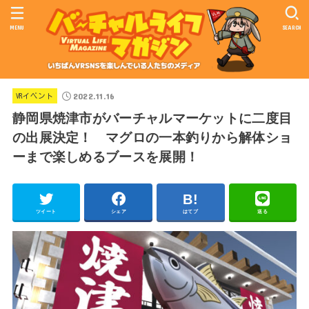
MENU
SEARCH
2022.11.16
VRイベント
静岡県焼津市がバーチャルマーケットに二度目
の出展決定！ マグロの一本釣りから解体ショ
ーまで楽しめるブースを展開！
ツイート
シェア
はてブ
送る