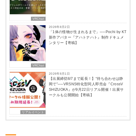
VRChat
2026年8月2日
「1体の怪物が生まれるまで」──Pochi by KT
新作アバター『アハトナハト』制作ドキュメ
ンタリー【寄稿】
VRChat
2026年8月1日
【出展締切8/7まで延長！】“待ち合わせは静
岡で”──VRSNS特化型同人即売会『CrossV
SHIZUOKA』が9月22日リアル開催！出展サ
ークルも公開開始【寄稿】
リアルイベント