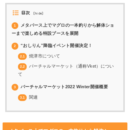
目次
[
hide
]
メタバース上でマグロの一本釣りから解体ショ
1
ーまで楽しめる特設ブースを展開
“おしりん”降臨イベント開催決定！
2
焼津市について
2.1
バーチャルマーケット（通称Vket）につい
2.2
て
バーチャルマーケット2022 Winter開催概要
3
関連
3.1