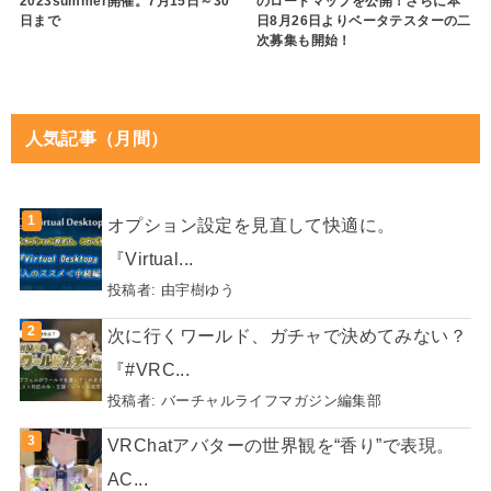
2023summer開催。7月15日～30
のロードマップを公開！さらに本
日まで
日8月26日よりベータテスターの二
次募集も開始！
人気記事（月間）
オプション設定を見直して快適に。
『Virtual...
投稿者:
由宇樹ゆう
次に行くワールド、ガチャで決めてみない？
『#VRC...
投稿者:
バーチャルライフマガジン編集部
VRChatアバターの世界観を“香り”で表現。
AC...