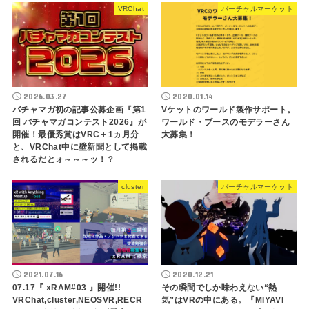
VRChat
バーチャルマーケット
2026.03.27
2020.01.14
バチャマガ初の記事公募企画『第1
Vケットのワールド製作サポート。
回 バチャマガコンテスト2026』が
ワールド・ブースのモデラーさん
開催！最優秀賞はVRC＋1ヵ月分
大募集！
と、VRChat中に壁新聞として掲載
されるだとォ～～～ッ！？
cluster
バーチャルマーケット
2021.07.16
2020.12.21
07.17『 xRAM#03 』開催!!
その瞬間でしか味わえない“熱
VRChat,cluster,NEOSVR,RECR
気”はVRの中にある。『MIYAVI