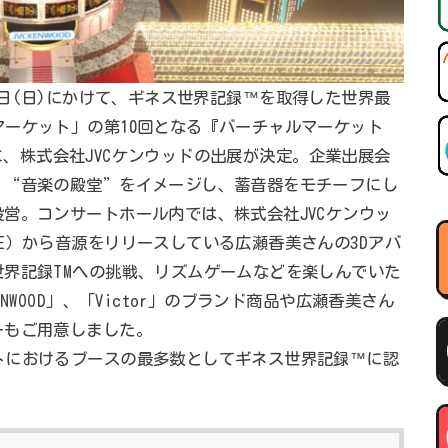
)～30日(日)にかけて、ギネス世界記録™を取得した世界最
ーケット」の第10回となる『バーチャルマーケット
ントに、株式会社JVCケンウッドの出展が決定。企業出展会
、“音楽の殿堂”をイメージし、蓄音器をモチーフにし
営。コンサートホール内では、株式会社JVCケンウッ
E）から音源をリリースしている広瀬香美さんの3Dアバ
界記録TMへの挑戦、リズムゲームなどを楽しんでいた
WOOD」、「Victor」のブランド商品や広瀬香美さん
ーもご用意しました。
トにおけるブースの最多数としてギネス世界記録™に認