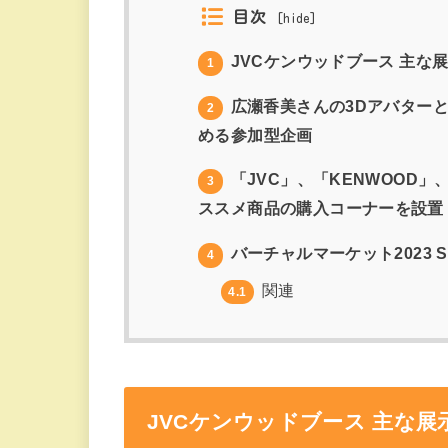
目次
[
hide
]
JVCケンウッドブース 主な
1
広瀬香美さんの3Dアバター
2
める参加型企画
「JVC」、「KENWOOD」
3
ススメ商品の購入コーナーを設置
バーチャルマーケット2023 S
4
関連
4.1
JVCケンウッドブース 主な展