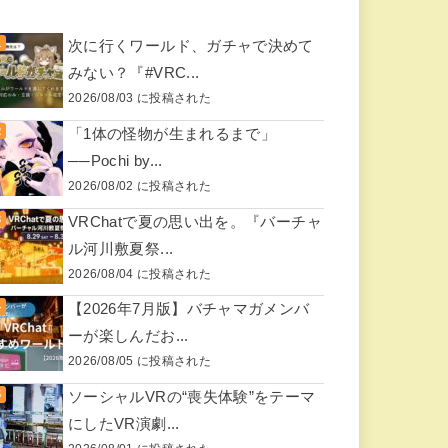
次に行くワールド、ガチャで決めて
みない？『#VRC...
2026/08/03 に投稿された
「1体の怪物が生まれるまで」
──Pochi by...
2026/08/02 に投稿された
VRChatで夏の思い出を。『バーチャ
ル河川敷夏祭...
2026/08/04 に投稿された
【2026年7月版】バチャマガメンバ
ーが楽しんだお...
2026/08/05 に投稿された
ソーシャルVRの“喪失体験”をテーマ
にしたVR演劇...