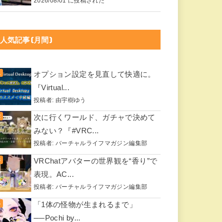
2026/08/01 に投稿された
人気記事(月間)
オプション設定を見直して快適に。
『Virtual...
投稿者:
由宇樹ゆう
次に行くワールド、ガチャで決めて
みない？『#VRC...
投稿者:
バーチャルライフマガジン編集部
VRChatアバターの世界観を“香り”で
表現。AC...
投稿者:
バーチャルライフマガジン編集部
「1体の怪物が生まれるまで」
──Pochi by...