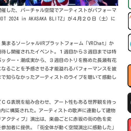
開催した、バーチャル空間でアーティストがパフォーマ
2024 in AKASAKA BLITZ」が４月２０日（土）に
く集まるソーシャルVRプラットフォーム「VRChat」か
期待し開催されたイベント。１週目から３週目までは特
バッター・潮成実から、３週目のトリを務めた長瀬有花
になることを予感させる才能溢れるパフォーマンスを披
まで知らなかったアーティストのライブを聴いて感動し
どＣＧ表現を組み合わせ、アート性もある世界観を持っ
広場内に構築された。アーティストの歌声に連動して建物
リアクティブ」演出は、楽曲ごとに赤坂の街の色を変
を参加者に提供。「街全体が動く空間演出に感動した」