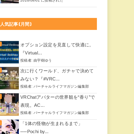
2026/08/01 に投稿された
人気記事(月間)
オプション設定を見直して快適に。
『Virtual...
投稿者:
由宇樹ゆう
次に行くワールド、ガチャで決めて
みない？『#VRC...
投稿者:
バーチャルライフマガジン編集部
VRChatアバターの世界観を“香り”で
表現。AC...
投稿者:
バーチャルライフマガジン編集部
「1体の怪物が生まれるまで」
──Pochi by...