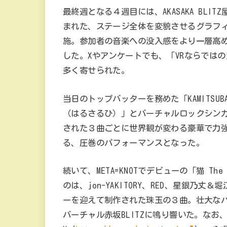
最終週となる４週目には、AKASAKA BL
まれた、ステージ全体を変貌させるグラフ
施。参加者の音楽への没入感をより一層高
した。Xやアンケートでも、「VRならでは
多く寄せられた。
当日のトップバッターを務めた「KAMITSUB
（はるさるひ）」とバーチャルロックシン
された３曲ごとに世界観が変わる豪華で力
る、圧巻のパフォーマンスとなった。
続いて、META=KNOTでデビューの「猫 Th
のは、jon-YAKITORY、RED、星銀乃
ーを迎えて制作された珠玉の３曲。壮大な
バーチャル赤坂BLITZに鳴り響いた。なお、「