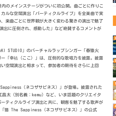
ITZ屋内のメインステージがついに初公開。曲ごとに作りこ
ィカルな空間演出「パーティクルライブ」を全楽曲で実
め、楽曲ごとに世界観が大きく変わる驚きの演出で魅了
の演出に圧倒され、感動した」など絶賛するコメントが
AKI STUDIO」のバーチャルラップシンガー「春猿火
ガー「幸祜（ここ）」は、圧倒的な歌唱力を披露。披露
強い空間演出と相まって、参加者の期待をさらに上回
e Sappiness（ネコザサピネス）」が登場。披露された
丈＆堀江晶太（別名義：kemu）など、いま話題のクリエイタ
パーティクルライブ演出と共に、観客を魅了する歌声が
猫 The Sappiness（ネコザサピネス）」の公式