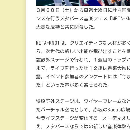
３月３０日（土）から毎週土曜日に計４回
ンスを行うメタバース音楽フェス「META=KNOT 
大きな反響と共に閉幕した。
META=KNOTは、クリエイティブな人材が多
ら、次世代の新しい才能が飛び出すことを
設野外ステージで行われ、１週目のトップ
まで、ライブを行った計１２組は将来大物
露。イベント参加者のアンケートには「今
た」といった声が多く寄せられた。
特設野外ステージは、ワイヤーフレームな
たバーチャル空間として、赤坂のSacas
やライブステージが変化する「オーディオ
え、メタバースならではの新しい音楽体験