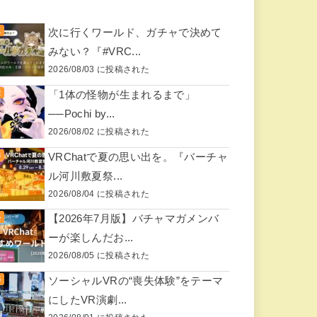
次に行くワールド、ガチャで決めて
みない？『#VRC...
2026/08/03 に投稿された
「1体の怪物が生まれるまで」
──Pochi by...
2026/08/02 に投稿された
VRChatで夏の思い出を。『バーチャ
ル河川敷夏祭...
2026/08/04 に投稿された
【2026年7月版】バチャマガメンバ
ーが楽しんだお...
2026/08/05 に投稿された
ソーシャルVRの“喪失体験”をテーマ
にしたVR演劇...