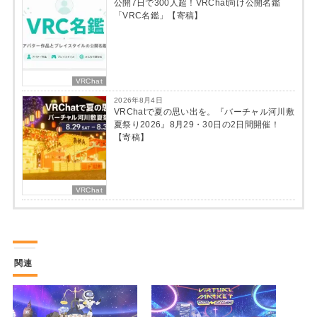
公開7日で300人超！VRChat向け公開名鑑
「VRC名鑑」【寄稿】
VRChat
2026年8月4日
VRChatで夏の思い出を。『バーチャル河川敷
夏祭り2026』8月29・30日の2日間開催！
【寄稿】
VRChat
関連