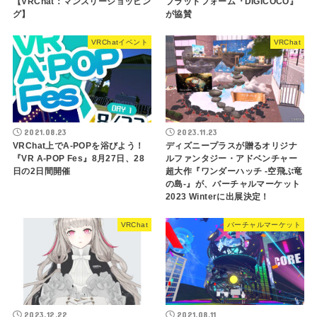
【VRChat：マンスリーショッピン
プラットフォーム『DIGICOCO』
グ】
が協賛
VRChatイベント
VRChat
2021.08.23
2023.11.23
VRChat上でA-POPを浴びよう！
ディズニープラスが贈るオリジナ
『VR A-POP Fes』8月27日、28
ルファンタジー・アドベンチャー
日の2日間開催
超大作『ワンダーハッチ -空飛ぶ竜
の島-』が、バーチャルマーケット
2023 Winterに出展決定！
VRChat
バーチャルマーケット
2023.12.22
2021.08.11