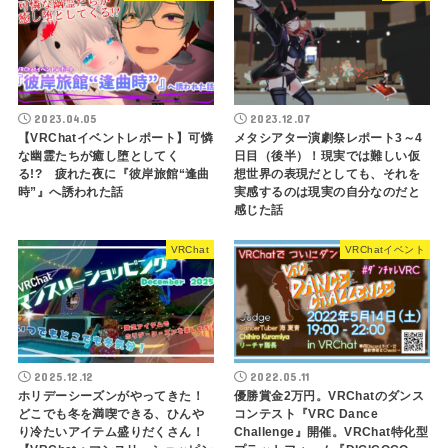
2023.04.05
2023.12.07
【VRChatイベントレポート】可憐
メタシアター演劇祭レポート3～4
な幽霊たちが癒し堕としてく
日目（後半）！現実では難しい仮
る!? 疲れた夜に『彼岸旅館“逢曲
想世界の表現だとしても、それを
時”』へ誘われた話
実感するのは現実の自分なのだと
感じた話
VRChat
VRChatイベント
2025.12.12
2022.05.11
ホリデーシーズンがやってきた！
優勝賞金2万円。VRChatのダンス
どこでも冬を満喫できる、ひんや
コンテスト『VRC Dance
り冷たいアイテム盛りだくさん！
Challenge』開催。VRChat特化型