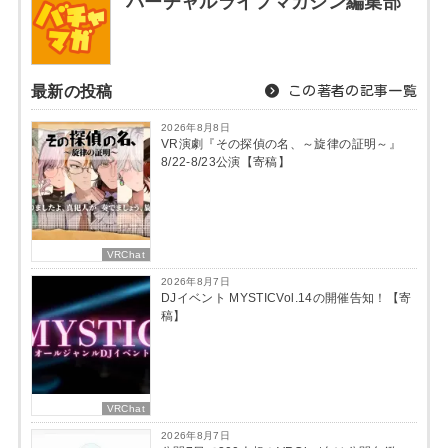
バーチャルライフマガジン編集部
最新の投稿
この著者の記事一覧
2026年8月8日
VR演劇『その探偵の名、～旋律の証明～』
8/22-8/23公演【寄稿】
VRChat
2026年8月7日
DJイベント MYSTICVol.14の開催告知！【寄
稿】
VRChat
2026年8月7日