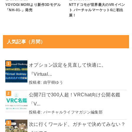
YOYOGI MORIより新作3Dモデル
NTTドコモが世界最大のVRイベン
「NH-01-」発売
ト バーチャルマーケット6に初出
展！
人気記事（月間）
オプション設定を見直して快適に。
『Virtual...
投稿者:
由宇樹ゆう
公開7日で300人超！VRChat向け公開名鑑
「V...
投稿者:
バーチャルライフマガジン編集部
次に行くワールド、ガチャで決めてみない？