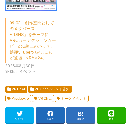
09.02「創作空間として
のメタバース・
VRSNS」をテーマに
VRCカーアクションムー
ビーのG線上のハッチ、
絵師VTuberのみこにゅ
が登壇「xRAM24」
2023年8月30日
VRChatイベント
VRChat
VRChatイベント告知
Misskey.io
VRChat
トークイベント
ツイート
シェア
はてブ
送る