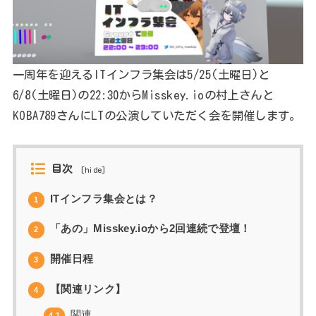
一周年を迎えるITインフラ集会は5/25(土曜日)と
6/8(土曜日)の22:30からMisskey.ioの村上さんと
KOBA789さんにLTの公演していただく会を開催します。
目次
[
hide
]
ITインフラ集会とは？
1
「あの」Misskey.ioから2回連続で登壇！
2
開催日程
3
【関連リンク】
4
関連
4.1