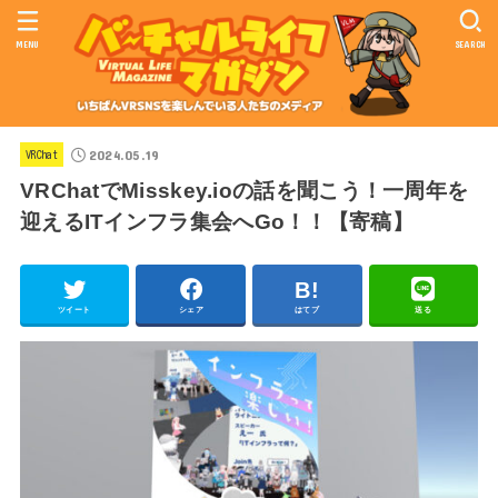
MENU
SEARCH
2024.05.19
VRChat
VRChatでMisskey.ioの話を聞こう！一周年を
迎えるITインフラ集会へGo！！【寄稿】
ツイート
シェア
はてブ
送る