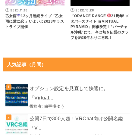
2023.11.30
2022.10.28
乙女雨
12ヶ月連続ライブ「乙女
「ORANGE RANGE
21周年! メ
雨に愛に恋 」いよいよ2023年ラス
タバースナイト in VIRTUAL
トライブ開催
PYRAMID」開催決定！”バーチャ
ル沖縄”にて、今は無き伝説のクラ
ブを約20年ぶりに再現！
人気記事（月間）
オプション設定を見直して快適に。
『Virtual...
投稿者:
由宇樹ゆう
公開7日で300人超！VRChat向け公開名鑑
「V...