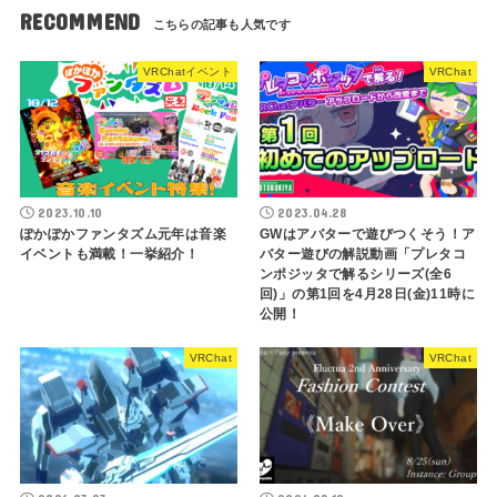
RECOMMEND
VRChatイベント
VRChat
2023.10.10
2023.04.28
ぽかぽかファンタズム元年は音楽
GWはアバターで遊びつくそう！ア
イベントも満載！一挙紹介！
バター遊びの解説動画「プレタコ
ンポジッタで解るシリーズ(全6
回)」の第1回を4月28日(金)11時に
公開！
VRChat
VRChat