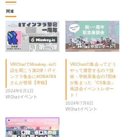
関連
VRChatでMisskey․ioの
VRChatの集会ってどう
話を聞こう第2弾！ITイ
やって運営するの？技
ンフラ集会にKOBA789
術・学術系集会の7団体
さんが登壇【寄稿】
が集まった『CS集会』
座談会イベントレポー
2024年6月1日
ト！
VRChatイベント
2024年7月6日
VRChatイベント