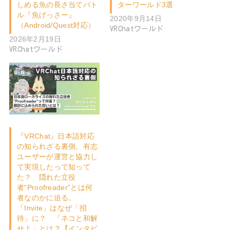
しめる魚の長さ当てバト
ターワールド3選
ル『魚げっさー』
2020年9月14日
（Android/Quest対応）
VRChatワールド
2026年2月19日
VRChatワールド
『VRChat』日本語対応
の知られざる裏側。有志
ユーザーが運営と協力し
て実現したって知って
た？ 隠れた立役
者“Proofreader”とは何
者なのかに迫る。
「Invite」はなぜ「招
待」に？ 「ネコと和解
せよ」とは？【インタビ