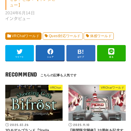
ュー】
2024年6月14日
インタビュー
VRChatワールド
Quest対応ワールド
体感ワールド
ツイート
シェア
はてブ
送る
RECOMMEND
VRChat
VRChatワールド
2025.03.26
2025.11.10
3Dモデルブランド『Stella
【期間限定開催】20周年を記念す