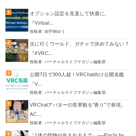
オプション設定を見直して快適に。
『Virtual...
投稿者:
由宇樹ゆう
次に行くワールド、ガチャで決めてみない？
『#VRC...
投稿者:
バーチャルライフマガジン編集部
公開7日で300人超！VRChat向け公開名鑑
「V...
投稿者:
バーチャルライフマガジン編集部
VRChatアバターの世界観を“香り”で表現。
AC...
投稿者:
バーチャルライフマガジン編集部
「1体の怪物が生まれるまで」──Pochi by...