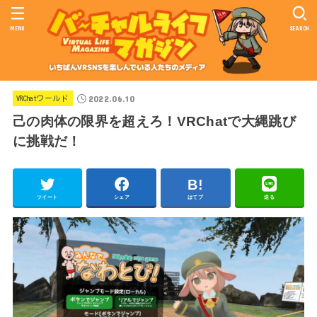
MENU
SEARCH
2022.06.10
VRChatワールド
己の肉体の限界を超えろ！VRChatで大縄跳び
に挑戦だ！
ツイート
シェア
はてブ
送る