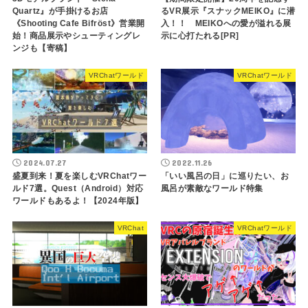
Quartz』が手掛けるお店
るVR展示『スナックMEIKO』に潜
《Shooting Cafe Bifröst》営業開
入！！ MEIKOへの愛が溢れる展
始！商品展示やシューティングレ
示に心打たれる[PR]
ンジも【寄稿】
VRChatワールド
VRChatワールド
2024.07.27
2022.11.26
盛夏到来！夏を楽しむVRChatワー
「いい風呂の日」に巡りたい、お
ルド7選。Quest（Android）対応
風呂が素敵なワールド特集
ワールドもあるよ！【2024年版】
VRChat
VRChatワールド