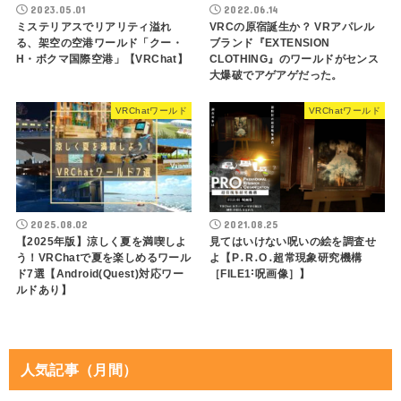
2023.05.01
2022.06.14
ミステリアスでリアリティ溢れ
VRCの原宿誕生か？ VRアパレル
る、架空の空港ワールド「クー・
ブランド『EXTENSION
H・ボクマ国際空港」【VRChat】
CLOTHING』のワールドがセンス
大爆破でアゲアゲだった。
VRChatワールド
VRChatワールド
2025.08.02
2021.08.25
【2025年版】涼しく夏を満喫しよ
見てはいけない呪いの絵を調査せ
う！VRChatで夏を楽しめるワール
よ【P․R․O․超常現象研究機構
ド7選【Android(Quest)対応ワー
［FILE1˸呪画像］】
ルドあり】
人気記事（月間）