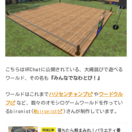
こちらはVRChatに公開されている、大縄跳びで遊べる
ワールド、その名も
『みんなでなわとび！』
ワールドはこれまで
ハリセンチャンプ
や
ワードウル
フ
など、数々のオモシロゲームワールドを作ってい
るbironist(
@bironist
)さんが制作しています。
落ちたら粉まみれ！バラエティ番
関連記事