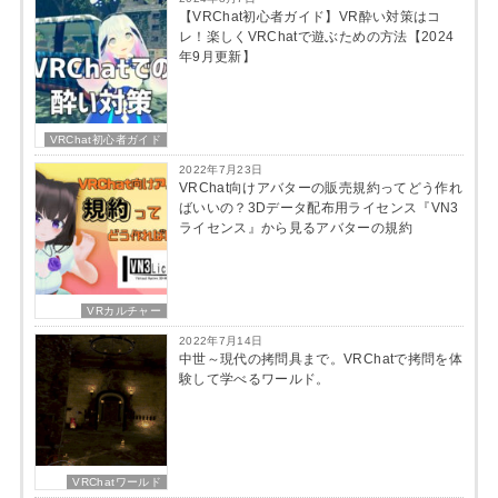
【VRChat初心者ガイド】VR酔い対策はコ
レ！楽しくVRChatで遊ぶための方法【2024
年9月更新】
VRChat初心者ガイド
2022年7月23日
VRChat向けアバターの販売規約ってどう作れ
ばいいの？3Dデータ配布用ライセンス『VN3
ライセンス』から見るアバターの規約
VRカルチャー
2022年7月14日
中世～現代の拷問具まで。VRChatで拷問を体
験して学べるワールド。
VRChatワールド