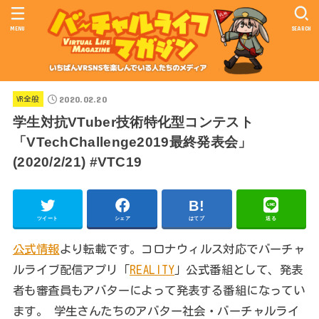
MENU
SEARCH
2020.02.20
VR全般
学生対抗VTuber技術特化型コンテスト
「VTechChallenge2019最終発表会」
(2020/2/21) #VTC19
ツイート
シェア
はてブ
送る
公式情報
より転載です。コロナウィルス対応でバーチャ
ルライブ配信アプリ「
REALITY
」公式番組として、発表
者も審査員もアバターによって発表する番組になってい
ます。 学生さんたちのアバター社会・バーチャルライ