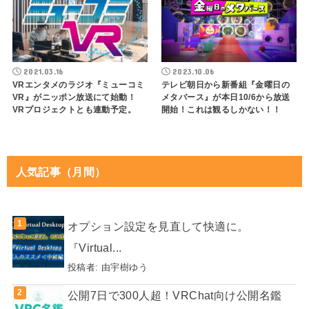
2021.03.16
2023.10.06
VRエンタメのラジオ『ミューコミ
テレビ朝日から新番組『金曜日の
VR』がニッポン放送にて始動！
メタバース』が本日10/6から放送
VRプロジェクトとも連動予定。
開始！これは観るしかない！！
人気記事（月間）
オプション設定を見直して快適に。
『Virtual...
投稿者:
由宇樹ゆう
公開7日で300人超！VRChat向け公開名鑑