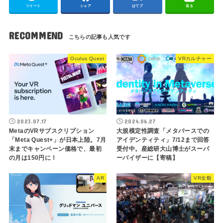
ツイート
シェア
はてブ
送る
RECOMMEND
Oculus Quest
VRカルチャー
2023.07.17
2024.06.27
MetaのVRサブスクリプション
大規模定性調査「メタバースでの
「Meta Quest+」が日本上陸。7月
アイデンティティ」7/12まで回答
末までキャンペーン価格で、最初
受付中。産総研大山博士がスーパ
の月は150円に！
ーバイザーに【寄稿】
AR
VR全般