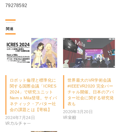
79278592
関連
ロボット倫理と標準化に
世界最大のVR学術会議
関する国際会議「ICRES
#IEEEVR2020 完全バー
2024」で研究ユニット
チャル開催。日本のアバ
Nem x Mila登壇。サイバ
ター社会に関する研究発
ネティック・アバター社
表も
会の課題とは【寄稿】
2020年3月20日
2024年7月24日
VR全般
VRカルチャー