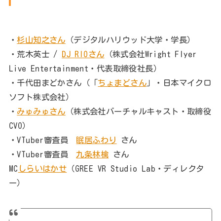
・
杉山知之さん
（デジタルハリウッド大学・学長）
・荒木英士 /
DJ RIOさん
（株式会社Wright Flyer
Live Entertainment・代表取締役社長）
・千代田まどかさん（「
ちょまどさん
」・日本マイクロ
ソフト株式会社）
・
みゅみゅさん
（株式会社バーチャルキャスト・取締役
CVO）
・VTuber審査員
眠居ふわり
さん
・VTuber審査員
九条林檎
さん
MC
しらいはかせ
（GREE VR Studio Lab・ディレクタ
ー）