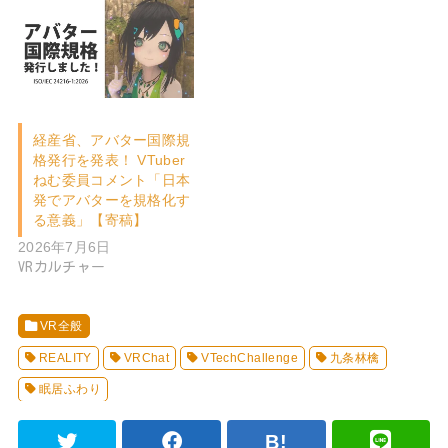
経産省、アバター国際規
格発行を発表！ VTuber
ねむ委員コメント「日本
発でアバターを規格化す
る意義」【寄稿】
2026年7月6日
VRカルチャー
VR全般
REALITY
VRChat
VTechChallenge
九条林檎
眠居ふわり