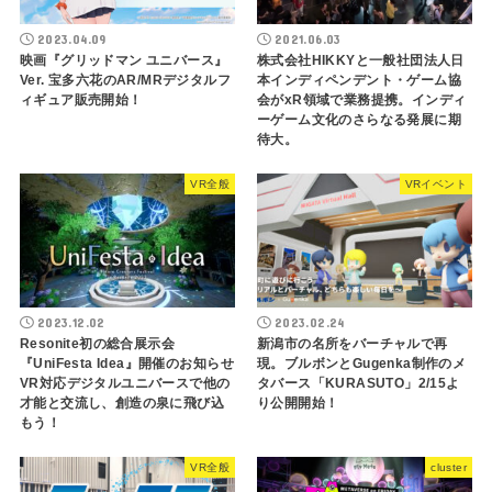
2023.04.09
2021.06.03
映画『グリッドマン ユニバース』
株式会社HIKKYと一般社団法人日
Ver. 宝多六花のAR/MRデジタルフ
本インディペンデント・ゲーム協
ィギュア販売開始！
会がxR領域で業務提携。インディ
ーゲーム文化のさらなる発展に期
待大。
VR全般
VRイベント
2023.12.02
2023.02.24
Resonite初の総合展示会
新潟市の名所をバーチャルで再
『UniFesta Idea』開催のお知らせ
現。ブルボンとGugenka制作のメ
VR対応デジタルユニバースで他の
タバース「KURASUTO」2/15よ
才能と交流し、創造の泉に飛び込
り公開開始！
もう！
VR全般
cluster