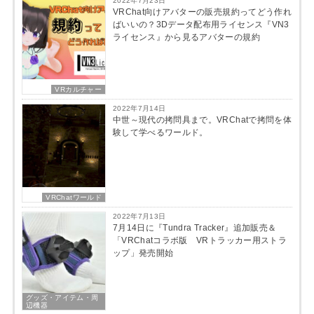
2022年7月23日
VRChat向けアバターの販売規約ってどう作れ
ばいいの？3Dデータ配布用ライセンス『VN3
ライセンス』から見るアバターの規約
VRカルチャー
2022年7月14日
中世～現代の拷問具まで。VRChatで拷問を体
験して学べるワールド。
VRChatワールド
2022年7月13日
7月14日に『Tundra Tracker』追加販売＆
「VRChatコラボ版 VRトラッカー用ストラ
ップ」発売開始
グッズ・アイテム・周
辺機器