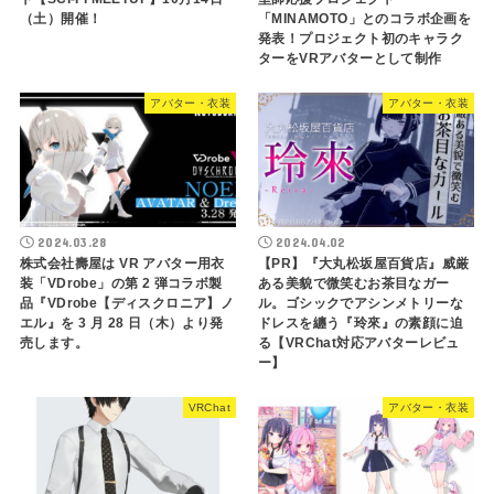
（土）開催！
「MINAMOTO」とのコラボ企画を
発表！プロジェクト初のキャラク
ターをVRアバターとして制作
アバター・衣装
アバター・衣装
2024.03.28
2024.04.02
株式会社壽屋は VR アバター用衣
【PR】『大丸松坂屋百貨店』威厳
装「VDrobe」の第 2 弾コラボ製
ある美貌で微笑むお茶目なガー
品『VDrobe【ディスクロニア】ノ
ル。ゴシックでアシンメトリーな
エル』を 3 月 28 日（木）より発
ドレスを纏う『玲來』の素顔に迫
売します。
る【VRChat対応アバターレビュ
ー】
VRChat
アバター・衣装