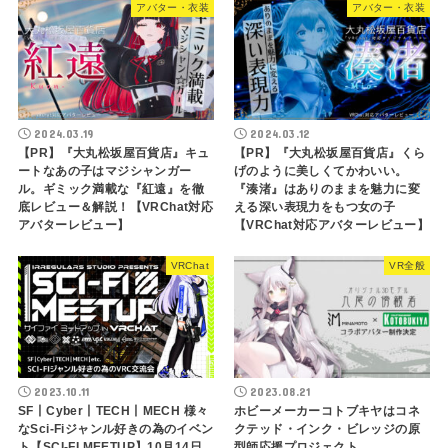
アバター・衣装
アバター・衣装
2024.03.19
2024.03.12
【PR】『大丸松坂屋百貨店』キュ
【PR】『大丸松坂屋百貨店』くら
ートなあの子はマジシャンガー
げのように美しくてかわいい。
ル。ギミック満載な『紅遠』を徹
『湊渚』はありのままを魅力に変
底レビュー＆解説！【VRChat対応
える深い表現力をもつ女の子
アバターレビュー】
【VRChat対応アバターレビュー】
VRChat
VR全般
2023.10.11
2023.08.21
SF丨Cyber丨TECH丨MECH 様々
ホビーメーカーコトブキヤはコネ
なSci-Fiジャンル好きの為のイベン
クテッド・インク・ビレッジ​の原
ト【SCI-FI MEETUP】10月14日
型師応援プロジェクト