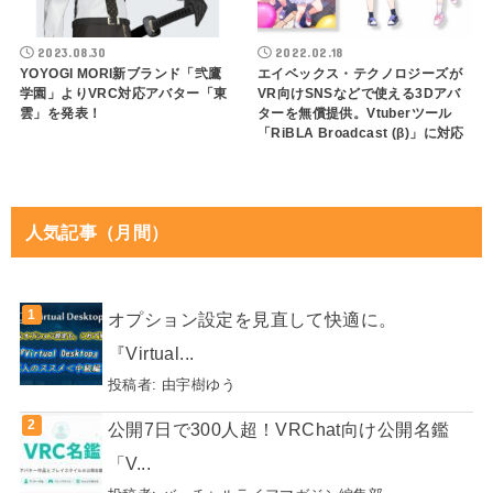
2023.08.30
2022.02.18
YOYOGI MORI新ブランド「弐鷹
エイベックス・テクノロジーズが
学園」よりVRC対応アバター「東
VR向けSNSなどで使える3Dアバ
雲」を発表！
ターを無償提供。Vtuberツール
「RiBLA Broadcast (β)」に対応
人気記事（月間）
オプション設定を見直して快適に。
『Virtual...
投稿者:
由宇樹ゆう
公開7日で300人超！VRChat向け公開名鑑
「V...