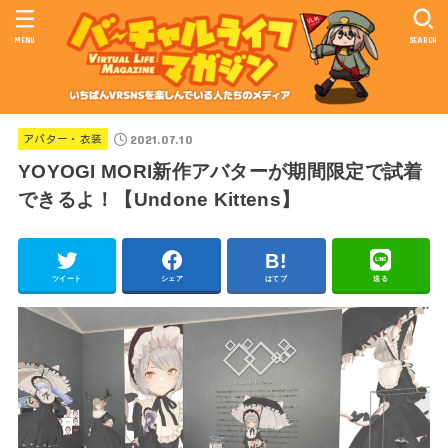
MENU
SEARCH
2021.07.10
アバター・衣装
YOYOGI MORI新作アバターが期間限定で試着
できるよ！【Undone Kittens】
ツイート
シェア
はてブ
送る