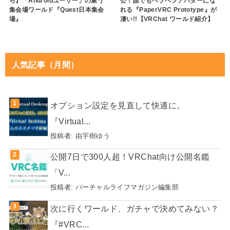
ら】「Androidユーザー」の集う
公！誰でもペラペラアバターにな
集会場ワールド『Quest日本集会
れる『PaperVRC Prototype』が
場』
凄い!!【VRChat ワールド紹介】
人気記事（月間）
オプション設定を見直して快適に。
『Virtual...
投稿者:
由宇樹ゆう
公開7日で300人超！VRChat向け公開名鑑
「V...
投稿者:
バーチャルライフマガジン編集部
次に行くワールド、ガチャで決めてみない？
『#VRC...