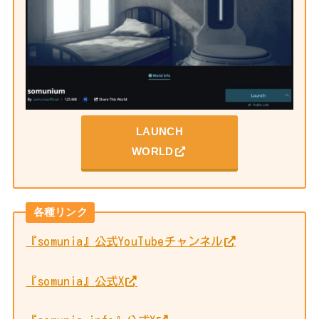
LAUNCH
WORLD
各種リンク
『somunia』公式YouTubeチャンネル
『somunia』公式X