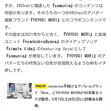
すが、VRChatに関連した
『somunia』
のコンテンツは
何個かあります。そのうちの一つがVRChatのアバター
服飾ブランド
『YOYOGI MORI』
とのコラボコンテンツで
す。
その歴史は2021年からと古く、
『YOYOGI MORI』
と音楽
ユニット
『nyankobrq&yaca』
のタイアップソング
『simple tide』
のfeaturing Vocalとして
『somunia』
が参加しています。
『YOYOGI MORI』
のア
バターたちの何気ない日常が垣間見えるようなMVもイチ
押しです。
somunia手掛けるアパレルブラン
関連記事
ド「Niar」とYOYOGI MORIが3D衣装をコ
ラボ販売。5月7日(土)8日(日)に試着会を開
催。