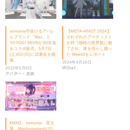
somunia手掛けるアパレ
【META=KNOT 2024】
ルブランド「Niar」と
それぞれのアーティスト
YOYOGI MORIが3D衣装
が持つ独特の世界観に魅
をコラボ販売。5月7日
了され、体を揺らし踊っ
(土)8日(日)に試着会を開
た Week3をレポート
催。
2024年4月16日
2022年5月6日
VRChat
アバター・衣装
KMNZ、somunia、富士
葵、Mashumairesh!!の