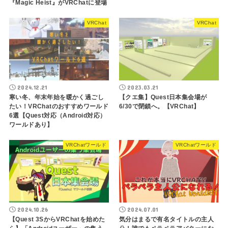
『Magic Heist』がVRChatに登場
VRChat
VRChat
2024.12.21
2023.03.21
寒い冬、年末年始を暖かく過ごし
【クエ集】Quest日本集会場が
たい！VRChatのおすすめワールド
6/30で閉鎖へ。【VRChat】
6選【Quest対応（Android対応）
ワールドあり】
VRChatワールド
VRChatワールド
2024.10.26
2024.07.01
【Quest 3SからVRChatを始めた
気分はまるで有名タイトルの主人