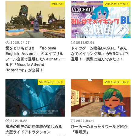
VRChat
VRChatワールド
2025.04.07
2021.03.06
愛をとりもどせ!! 『hololive
ドイツゲーム喫茶B-CAFE『みん
English -Advent-』 のエイプリル
なでメイキングBL』がVRChatで
フール企画で登場したVRChatワー
登場！→実際に遊んでみたよ！
ルド『Muscle Advent
Bootcamp』が公開！
VRChatワールド
VRChatワールド
2021.11.22
2020.04.11
魔法の世界の幻想体験が楽しめる
ひーろーのまったりワールド紹介
大型ライドアトラクション
『喫煙所』