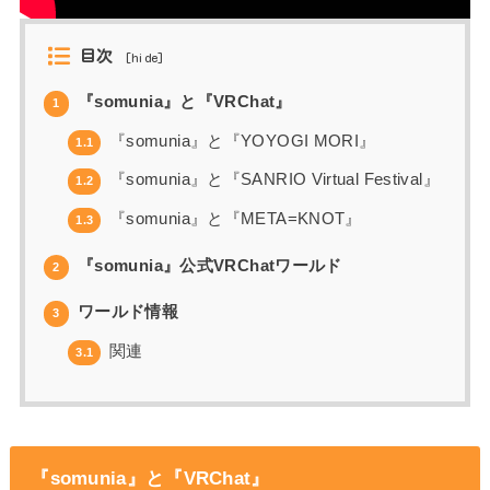
目次
[
hide
]
『somunia』と『VRChat』
1
『somunia』と『YOYOGI MORI』
1.1
『somunia』と『SANRIO Virtual Festival』
1.2
『somunia』と『META=KNOT』
1.3
『somunia』公式VRChatワールド
2
ワールド情報
3
関連
3.1
『somunia』と『VRChat』