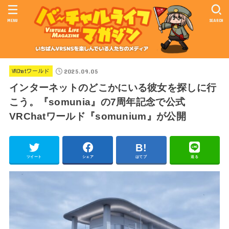
MENU
SEARCH
2025.09.05
VRChatワールド
インターネットのどこかにいる彼女を探しに行
こう。『somunia』の7周年記念で公式
VRChatワールド『somunium』が公開
ツイート
シェア
はてブ
送る