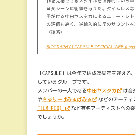
作を完結させるスタイルを世界的にいち早
音楽シーンに衝撃を与えた。タイムレスな
手がける中田ヤスタカによるニュー・レト
の評価も高く、逆輸入的にそのサウンドを
（後略）
BIOGRAPHY | CAPSULE OFFICIAL WEB (capsule
「CAPSULE」は今年で結成25周年を迎
しているグループです。
メンバーの一人である
中田ヤスタカ
は音
や
きゃりーぱみゅぱみゅ
などのアーティ
FILM RED)
など有名アーティストへの
でしょうか。