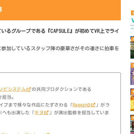
陣
るグループである『CAPSULE』が初めてVR上でライ
に参加しているスタッフ陣の豪華さがその凄さに拍車を
ソビシステム
の共同プロダクションである
を担当。
XRライブまで様々な作品にたずさわる「
ReeeznD
」がラ
ivalへも出演した「
キヌ
」が演出監修を担当していま