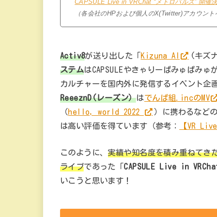
CAPSULE Live in VRChat “メトロパルス” 開催決定 (
（各会社のHPおよび個人のX(Twitter)アカ
Activ8
が送り出した「
Kizuna AI
(キズ
ステム
はCAPSULEやきゃりーぱみゅぱ
カルチャーを国内外に発信するイベント企
ReeeznD(レーズン）
は
でんぱ組.incのMV
（
hello, world 2022
）に携わるなど
は高い評価を得ています（参考：
【VR Li
このように、
実績や知名度を積み重ねてきた
ライブ
であった「
CAPSULE Live in V
いこうと思います！