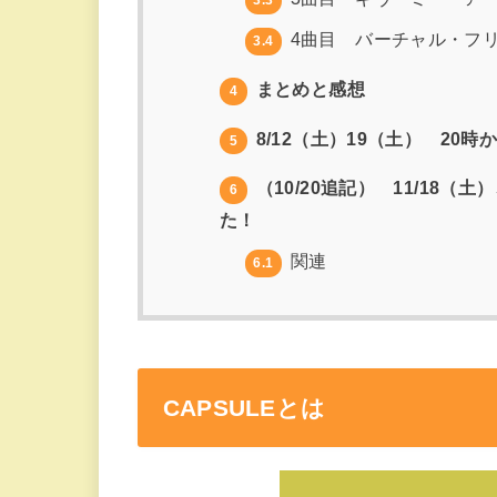
4曲目 バーチャル・フ
3.4
まとめと感想
4
8/12（土）19（土） 20
5
（10/20追記） 11/18
6
た！
関連
6.1
CAPSULEとは