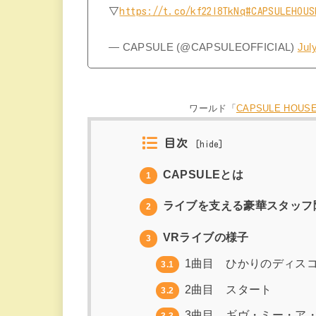
▽
https://t.co/kf22l8TkNq
#CAPSULEHOUS
— CAPSULE (@CAPSULEOFFICIAL)
Jul
ワールド「
CAPSULE HOUS
目次
[
hide
]
CAPSULEとは
1
ライブを支える豪華スタッフ
2
VRライブの様子
3
1曲目 ひかりのディス
3.1
2曲目 スタート
3.2
3曲目 ギヴ・ミー・ア
3.3