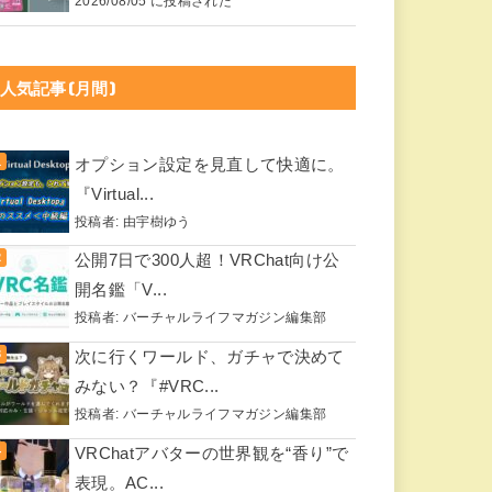
2026/08/05 に投稿された
人気記事(月間)
オプション設定を見直して快適に。
『Virtual...
投稿者:
由宇樹ゆう
公開7日で300人超！VRChat向け公
開名鑑「V...
投稿者:
バーチャルライフマガジン編集部
次に行くワールド、ガチャで決めて
みない？『#VRC...
投稿者:
バーチャルライフマガジン編集部
VRChatアバターの世界観を“香り”で
表現。AC...