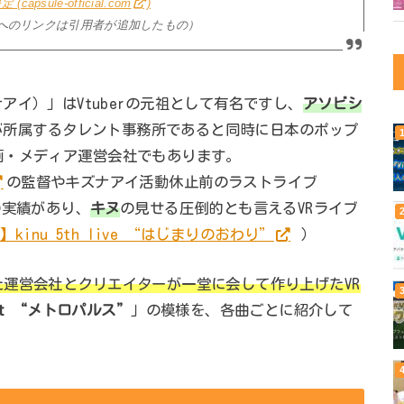
capsule-official.com
)
ウントへのリンクは引用者が追加したもの）
ナアイ）」はVtuberの元祖として有名ですし、
アソビシ
みゅが所属するタレント事務所であると同時に日本のポップ
画・メディア運営会社でもあります。
の監督やキズナアイ活動休止前のラストライブ
の実績があり、
キヌ
の見せる圧倒的とも言えるVRライブ
ve】kinu 5th live “はじまりのおわり”
）
運営会社とクリエイターが一堂に会して作り上げたVR
RChat “メトロパルス”
」の模様を、各曲ごとに紹介して