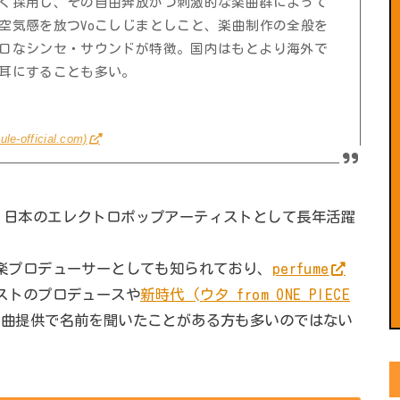
く採用し、その自由奔放かつ刺激的な楽曲群によって
空気感を放つVoこしじまとしこと、楽曲制作の全般を
ロなシンセ・サウンドが特徴。国内はもとより海外で
耳にすることも多い。
-official.com)
える、日本のエレクトロポップアーティストとして長年活躍
楽プロデューサーとしても知られており、
perfume
ストのプロデュースや
新時代 (ウタ from ONE PIECE
楽曲提供で名前を聞いたことがある方も多いのではない