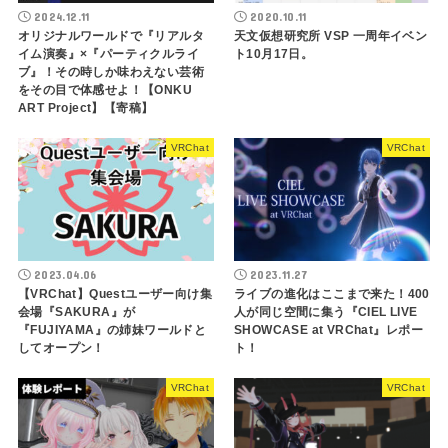
2024.12.11
2020.10.11
オリジナルワールドで『リアルタ
天文仮想研究所 VSP 一周年イベン
イム演奏』×『パーティクルライ
ト10月17日。
ブ』！その時しか味わえない芸術
をその目で体感せよ！【ONKU
ART Project】【寄稿】
VRChat
VRChat
2023.04.06
2023.11.27
【VRChat】Questユーザー向け集
ライブの進化はここまで来た！400
会場『SAKURA』が
人が同じ空間に集う『CIEL LIVE
『FUJIYAMA』の姉妹ワールドと
SHOWCASE at VRChat』レポー
してオープン！
ト！
VRChat
VRChat