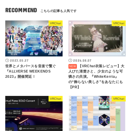
RECOMMEND
VRChat
VRChat
2023.05.27
2026.08.07
世界とメタバースを音楽で繋ぐ
【VRChat衣装レビュー】大
『ALLVERSE WEEKENDS
人びた清楚さと、少女のような可
2023』開催間近！
憐さの共演。『WhiteKerria』
の“飾らない美しさ”をあなたにも
【PR】
VRChat
VRChat