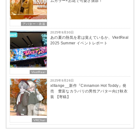
ムカラー×お花で可愛さ抜群！
アバター・衣装
2025年9月30日
あの夏の熱気を君は覚えているか、VketReal
2025 Summer イベントレポート
VketReal
2025年9月26日
xIIIange__新作『Cinnamon Hot Toddy』発
売 豊富なカラバリの男性アバター向け秋衣
装 【寄稿】
VRChat