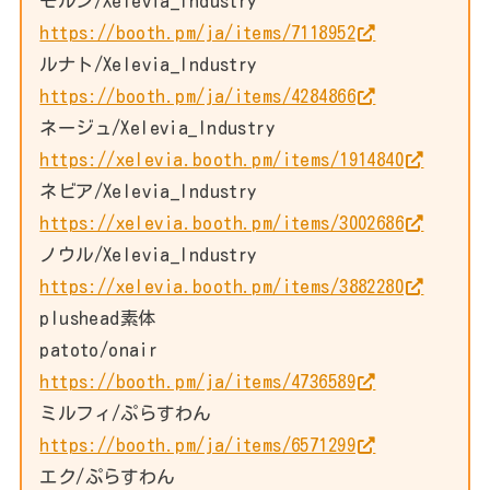
モルン/Xelevia_Industry
https://booth.pm/ja/items/7118952
ルナト/Xelevia_Industry
https://booth.pm/ja/items/4284866
ネージュ/Xelevia_Industry
https://xelevia.booth.pm/items/1914840
ネビア/Xelevia_Industry
https://xelevia.booth.pm/items/3002686
ノウル/Xelevia_Industry
https://xelevia.booth.pm/items/3882280
plushead素体
patoto/onair
https://booth.pm/ja/items/4736589
ミルフィ/ぷらすわん
https://booth.pm/ja/items/6571299
エク/ぷらすわん