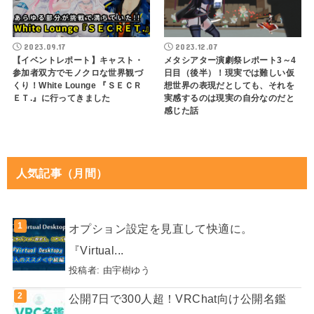
2023.09.17
2023.12.07
【イベントレポート】キャスト・
メタシアター演劇祭レポート3～4
参加者双方でモノクロな世界観づ
日目（後半）！現実では難しい仮
くり！White Lounge 『ＳＥＣＲ
想世界の表現だとしても、それを
ＥＴ.』に行ってきました
実感するのは現実の自分なのだと
感じた話
人気記事（月間）
オプション設定を見直して快適に。
『Virtual...
投稿者:
由宇樹ゆう
公開7日で300人超！VRChat向け公開名鑑