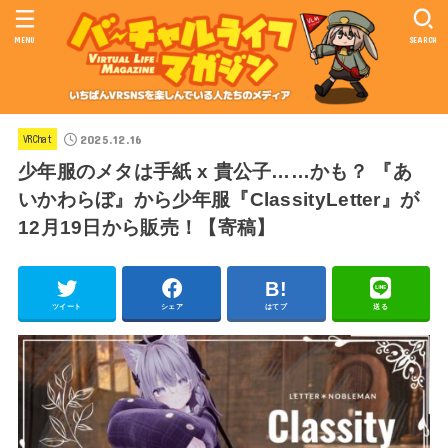
MENU
SEARCH
2025.12.16
VRChat
少年服のメタは手紙 x 貴公子……かも？ 『あ
いかわらぼ』から少年服『ClassityLetter』が
12月19日から販売！【寄稿】
ツイート
シェア
はてブ
送る