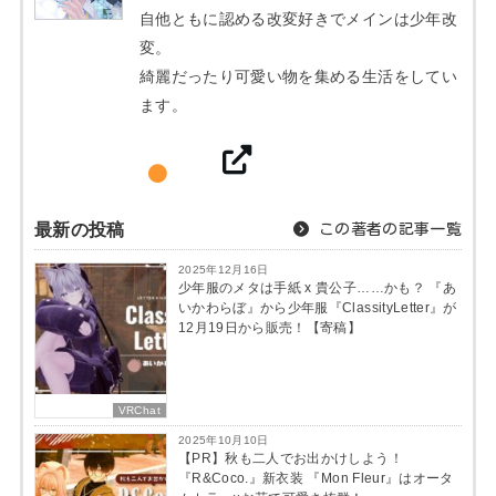
自他ともに認める改変好きでメインは少年改
変。
綺麗だったり可愛い物を集める生活をしてい
ます。
最新の投稿
この著者の記事一覧
2025年12月16日
少年服のメタは手紙 x 貴公子……かも？ 『あ
いかわらぼ』から少年服『ClassityLetter』が
12月19日から販売！【寄稿】
VRChat
2025年10月10日
【PR】秋も二人でお出かけしよう！
『R&Coco.』新衣装 『Mon Fleur』はオータ