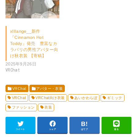
xIIIange__新作
『Cinnamon Hot
Toddy』発売 豊富なカ
ラバリの男性アバター向
け秋衣装 【寄稿】
2025年9月26日
VRChat
VRChat
アバター・衣装
VRChat
VRChat向け衣装
あいかわらぼ
ギミック
ファッション
衣装
ツイート
シェア
はてブ
送る