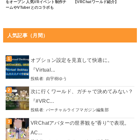
をオープン 人気VRイベント制作チ
【VRChatワールド紹介】
ームやVTuberとのコラボも
人気記事（月間）
オプション設定を見直して快適に。
『Virtual...
投稿者:
由宇樹ゆう
次に行くワールド、ガチャで決めてみない？
『#VRC...
投稿者:
バーチャルライフマガジン編集部
VRChatアバターの世界観を“香り”で表現。
AC...