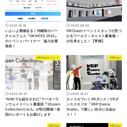
2023.12.10
2025.08.20
いよいよ開催迫る！沖縄発のバー
VRChatのイベントスタッフが見つ
チャルフェス『OKIVFES 2023』
かるワールド～キャスト募集場～
のイベントパートナー・協力企業
が出来ました！【寄稿】
発表！
VRChatイベント
VRChat
2025.03.27
2022.10.21
“NHKでも紹介された”アバターラ
カッコカワいくVRダンス！VRダ
ンウェイイベント最新回『1Dozen
ンススタジオ「VRP Dance
Collection Col.3』が明日開催！前
Studio」で新しい自分に出会お
回のレポートもお届けします
う！！
VRChat
VRChat