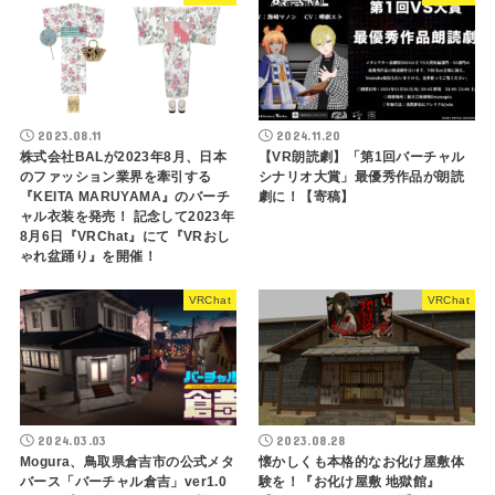
2023.08.11
2024.11.20
株式会社BALが2023年8月、日本
【VR朗読劇】「第1回バーチャル
のファッション業界を牽引する
シナリオ大賞」最優秀作品が朗読
『KEITA MARUYAMA』のバーチ
劇に！【寄稿】
ャル衣装を発売！ 記念して2023年
8月6日『VRChat』にて『VRおし
ゃれ盆踊り』を開催！
VRChat
VRChat
2024.03.03
2023.08.28
Mogura、鳥取県倉吉市の公式メタ
懐かしくも本格的なお化け屋敷体
バース「バーチャル倉吉」ver1.0
験を！『お化け屋敷 地獄館』