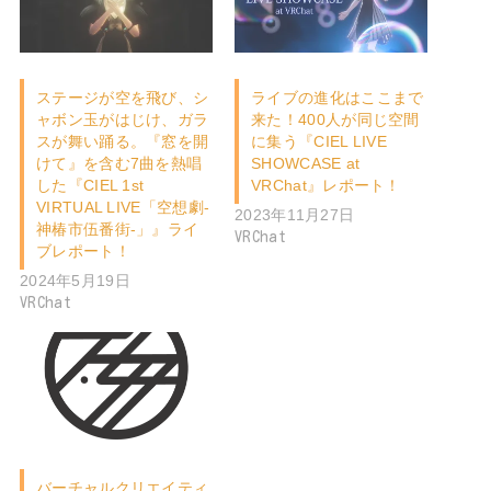
ステージが空を飛び、シ
ライブの進化はここまで
ャボン玉がはじけ、ガラ
来た！400人が同じ空間
スが舞い踊る。『窓を開
に集う『CIEL LIVE
けて』を含む7曲を熱唱
SHOWCASE at
した『CIEL 1st
VRChat』レポート！
VIRTUAL LIVE「空想劇-
2023年11月27日
神椿市伍番街-」』ライ
VRChat
ブレポート！
2024年5月19日
VRChat
バーチャルクリエイティ