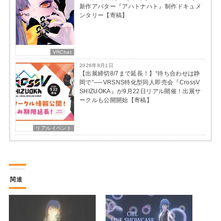
新作アバター『アハトナハト』制作ドキュメ
ンタリー【寄稿】
VRChat
2026年8月1日
【出展締切8/7まで延長！】“待ち合わせは静
岡で”──VRSNS特化型同人即売会『CrossV
SHIZUOKA』が9月22日リアル開催！出展サ
ークルも公開開始【寄稿】
リアルイベント
関連