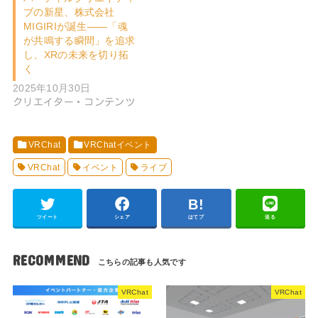
ブの新星、株式会社
MIGIRIが誕生――「魂
が共鳴する瞬間」を追求
し、XRの未来を切り拓
く
2025年10月30日
クリエイター・コンテンツ
VRChat
VRChatイベント
VRChat
イベント
ライブ
ツイート
シェア
はてブ
送る
RECOMMEND
VRChat
VRChat