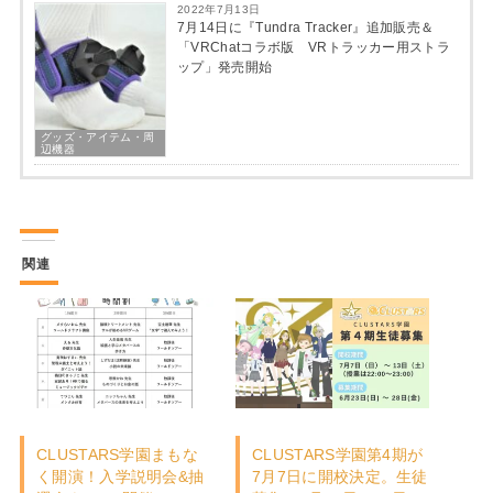
2022年7月13日
7月14日に『Tundra Tracker』追加販売＆
「VRChatコラボ版 VRトラッカー用ストラ
ップ」発売開始
グッズ・アイテム・周
辺機器
関連
CLUSTARS学園まもな
CLUSTARS学園第4期が
く開演！入学説明会&抽
7月7日に開校決定。生徒