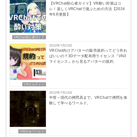
【VRChat初心者ガイド】VR酔い対策はコ
レ！楽しくVRChatで遊ぶための方法【2024
年9月更新】
VRChat初心者ガイド
2022年7月23日
VRChat向けアバターの販売規約ってどう作れ
ばいいの？3Dデータ配布用ライセンス『VN3
ライセンス』から見るアバターの規約
VRカルチャー
2022年7月14日
中世～現代の拷問具まで。VRChatで拷問を体
験して学べるワールド。
VRChatワールド