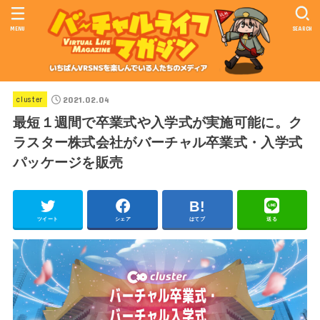
MENU
SEARCH
2021.02.04
cluster
最短１週間で卒業式や入学式が実施可能に。ク
ラスター株式会社がバーチャル卒業式・入学式
パッケージを販売
ツイート
シェア
はてブ
送る