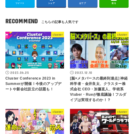
ツイート
シェア
はてブ
送る
RECOMMEND
cluster
cluster
2023.06.25
2023.12.10
Cluster Conference 2023 in
[脳×メタバースの最終到達点] 神経
Summerが開催！今後のアップデ
科学者・金井良太、クラスター株
ートや新会社設立の話題も！
式会社 CEO・加藤直人、学術系
Vtuber・Rueが徹底議論！フルダ
イブは実現するのか！？
cluster
cluster