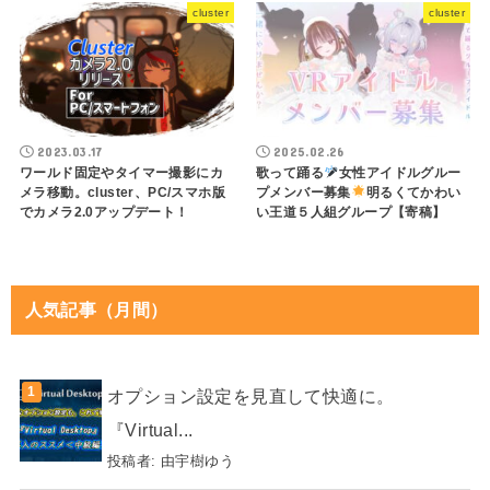
cluster
cluster
2023.03.17
2025.02.26
ワールド固定やタイマー撮影にカ
歌って踊る
女性アイドルグルー
メラ移動。cluster、PC/スマホ版
プメンバー募集
明るくてかわい
でカメラ2.0アップデート！
い王道５人組グループ【寄稿】
人気記事（月間）
オプション設定を見直して快適に。
『Virtual...
投稿者:
由宇樹ゆう