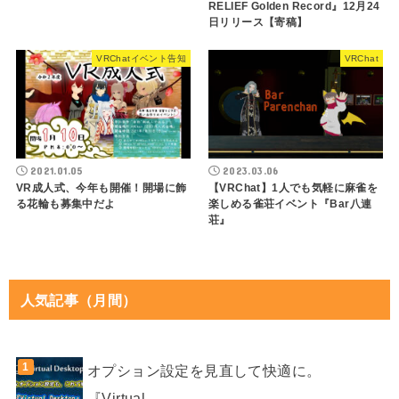
RELIEF Golden Record』12月24
日リリース【寄稿】
VRChatイベント告知
VRChat
2021.01.05
2023.03.06
VR成人式、今年も開催！開場に飾
【VRChat】1人でも気軽に麻雀を
る花輪も募集中だよ
楽しめる雀荘イベント『Bar八連
荘』
人気記事（月間）
オプション設定を見直して快適に。
『Virtual...