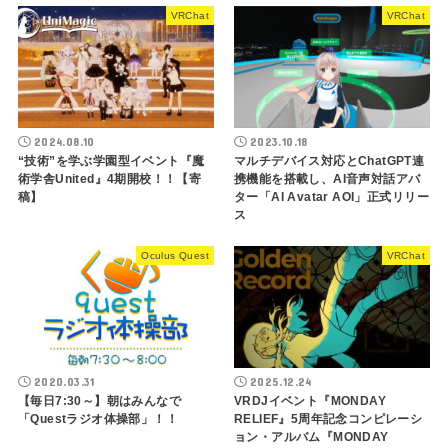
VRChat
VRChat
2024.08.10
2023.10.18
“技術”を学ぶ学園型イベント『魔
マルチデバイス対応とChatGPT連
術学舎United』4期開校！！【寄
携機能を搭載し、AI音声対話アバ
稿】
ター「AI Avatar AOI」正式リリー
ス
Oculus Quest
VRChat
2020.03.31
2025.12.24
【毎日7:30～】朝はみんなで
VRDJイベント『MONDAY
「Questラジオ体操部」！！
RELIEF』5周年記念コンピレーシ
ョン・アルバム『MONDAY