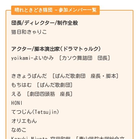
晴れときどき猫団 －参加メンバー一覧
団長/ディレクター/制作全般
猫日和きゃりこ
アクター/脚本演出家(ドラマトゥルク)
yoikami-よいかみ [カソウ舞踏団 団長]
ききょうぱんだ [ぱんだ歌劇団 座長・脚本]
もちはむ [ぱんだ歌劇団]
える [劇団四頭筋 座長]
HONI
てつじん(Tetsujin)
オリエもん
なめこ
Kazuki Miyata 宮田和樹 [青山学院大学総合文