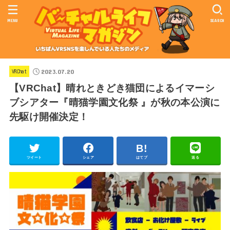
MENU
SEARCH
2023.07.20
VRChat
【VRChat】晴れときどき猫団によるイマーシ
ブシアター『晴猫学園文化祭 』が秋の本公演に
先駆け開催決定！
ツイート
シェア
はてブ
送る