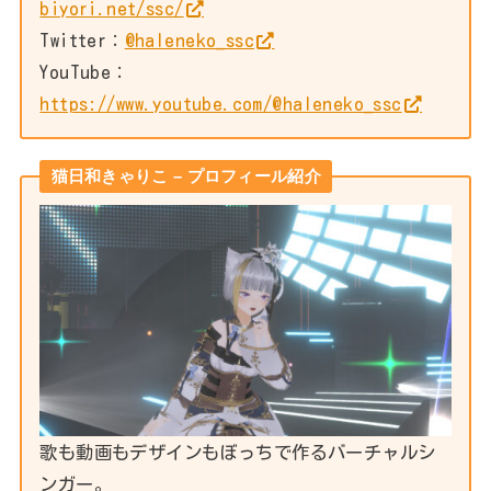
biyori.net/ssc/
Twitter：
@haleneko_ssc
YouTube：
h
ttps://www.youtube.com/@haleneko_ssc
猫日和きゃりこ – プロフィール紹介
歌も動画もデザインもぼっちで作るバーチャルシ
ンガー。