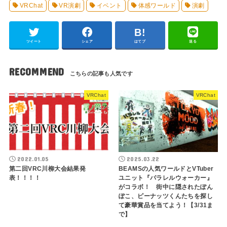
VRChat
VR演劇
イベント
体感ワールド
演劇
ツイート
シェア
はてブ
送る
RECOMMEND
VRChat
VRChat
2022.01.05
2025.03.22
第二回VRC川柳大会結果発
BEAMSの人気ワールドとVTuber
表！！！！
ユニット『パラレルウォーカー』
がコラボ！ 街中に隠されたぽん
ぽこ、ピーナッツくんたちを探し
て豪華賞品を当てよう！【3/31ま
で】