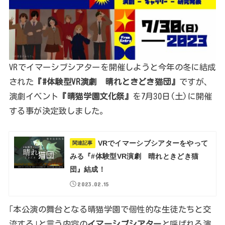
VRでイマーシブシアターを開催しようと今年の冬に結成
された
『#体験型VR演劇 晴れときどき猫団』
ですが、
演劇イベント
『晴猫学園文化祭』
を7月30日(土)に開催
する事が決定致しました。
VRでイマーシブシアターをやって
関連記事
みる『#体験型VR演劇 晴れときどき猫
団』結成！
2023.02.15
｢本公演の舞台となる晴猫学園で個性的な生徒たちと交
流する｣と言う内容の
イマーシブシアター
と呼ばれる演