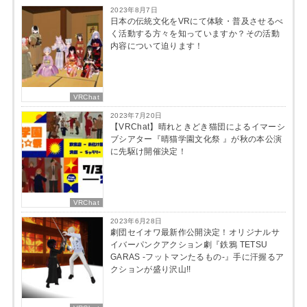
2023年8月7日
日本の伝統文化をVRにて体験・普及させるべ
く活動する方々を知っていますか？その活動
内容について迫ります！
VRChat
2023年7月20日
【VRChat】晴れときどき猫団によるイマーシ
ブシアター『晴猫学園文化祭 』が秋の本公演
に先駆け開催決定！
VRChat
2023年6月28日
劇団セイオワ最新作公開決定！オリジナルサ
イバーパンクアクション劇『鉄鴉 TETSU
GARAS -フットマンたるもの-』手に汗握るア
クションが盛り沢山!!