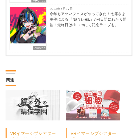
VRChat
2023年6月27日
今年もアツいフェスがやってきた！七篠さよ
主催による『NaNaFes.』が4日間にわたり開
催！最終日はclusterにて記念ライブも。
cluster
関連
VRイマーシブシアター
VRイマーシブシアター