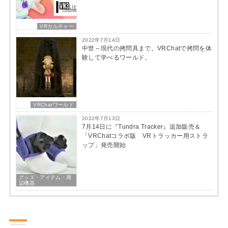
VRカルチャー
2022年7月14日
中世～現代の拷問具まで。VRChatで拷問を体
験して学べるワールド。
VRChatワールド
2022年7月13日
7月14日に『Tundra Tracker』追加販売＆
「VRChatコラボ版 VRトラッカー用ストラ
ップ」発売開始
グッズ・アイテム・周
辺機器