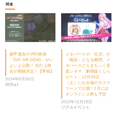
関連
被甲連合のVRC映画
メタバースの「生活」が
「EAT OR DEAD」がい
「物語」となる瞬間。メ
よいよ公開！ 先行上映
タバースどらまちっく音
会が開催決定！【寄稿】
楽シネマ「劇場版くじら
ビート」12月30日
2024年8月30日
（土）にお台場の大スク
VRChat
リーンで公開！2月には
オンライン上映も予定
2023年12月29日
リアルイベント