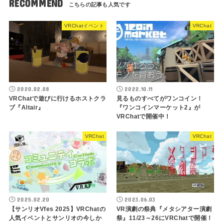
RECOMMEND
VRChatイベント
VRChat
2020.02.08
2022.10.11
VRChatで遊びに行けるホストクラ
見るものすべてがワンコイン！
ブ『Altair』
『ワンコインマーケット2』が
VRChatで開催中！
VRChat
VRChat
2025.02.20
2023.06.03
【サンリオVfes 2025】VRChatの
VR演劇の祭典『メタシアター演劇
人気イベントとサンリオの今しか
祭』11/23～26にVRChatで開催！