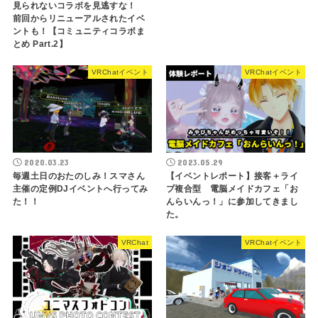
見られないコラボを見逃すな！
前回からリニューアルされたイベ
ントも！【コミュニティコラボま
とめ Part.2】
VRChatイベント
VRChatイベント
2020.03.23
2023.05.29
毎週土日のおたのしみ！スマさん
【イベントレポート】接客＋ライ
主催の定例DJイベントへ行ってみ
ブ複合型 電脳メイドカフェ「お
た！！
んらいんっ！」に参加してきまし
た。
VRChat
VRChatイベント