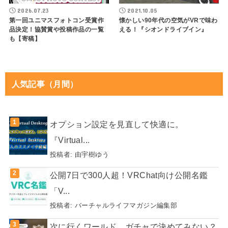
2026.07.23
2021.10.05
第一回ユニマスフォトコン受賞作
懐かしい90年代の空気がVRで味わ
品決定！協賛賞や投稿作品の一覧
える！『シオンドライブイン』
も【寄稿】
人気記事（月間）
オプション設定を見直して快適に。
『Virtual...
投稿者:
由宇樹ゆう
公開7日で300人超！VRChat向け公開名鑑
「V...
投稿者:
バーチャルライフマガジン編集部
次に行くワールド、ガチャで決めてみない？