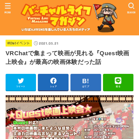
MENU
SEARCH
2021.05.21
VRChatイベント
VRChatで集まって映画が見れる『Quest映画
上映会』が最高の映画体験だった話
ツイート
シェア
はてブ
送る