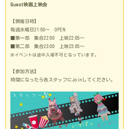
Quest映画上映会
【開催日時】
毎週水曜日21ː50～ OPEN
■第一部 集合22ː00 上映22ː05～
■第二部 集合23ː00 上映23ː05～
※イベントは途中入場不可となっています。
【参加方法】
時間になったら各スタッフにJoinしてください。