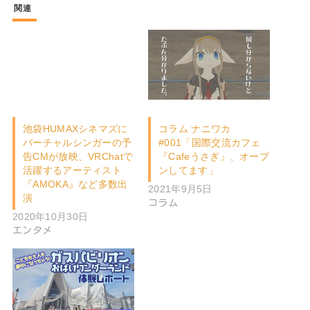
関連
池袋HUMAXシネマズに
コラム ナニワカ
バーチャルシンガーの予
#001「国際交流カフェ
告CMが放映、VRChatで
『Cafeうさぎ』、オープ
活躍するアーティスト
ンしてます」
『AMOKA』など多数出
2021年9月5日
演
コラム
2020年10月30日
エンタメ