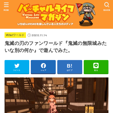
MENU
SEARCH
2020.11.14
VRChatワールド
鬼滅の刃のファンワールド『鬼滅の無限城みた
いな別の何か』で遊んでみた。
ツイート
シェア
はてブ
送る