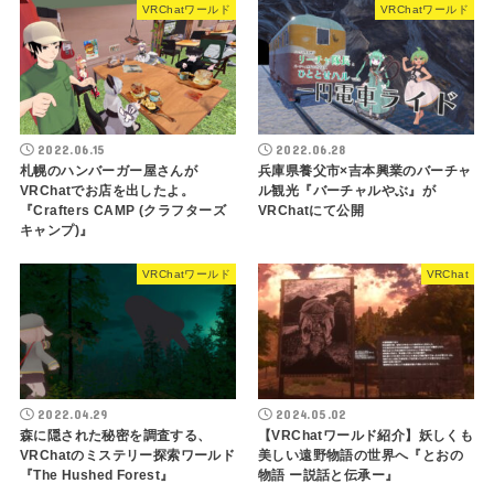
VRChatワールド
VRChatワールド
2022.06.15
2022.06.28
札幌のハンバーガー屋さんが
兵庫県養父市×吉本興業のバーチャ
VRChatでお店を出したよ。
ル観光『バーチャルやぶ』が
『Crafters CAMP (クラフターズ
VRChatにて公開
キャンプ)』
VRChatワールド
VRChat
2022.04.29
2024.05.02
森に隠された秘密を調査する、
【VRChatワールド紹介】妖しくも
VRChatのミステリー探索ワールド
美しい遠野物語の世界へ『とおの
『The Hushed Forest』
物語 ー説話と伝承ー』