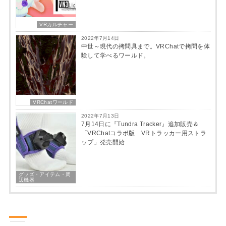
VRカルチャー
2022年7月14日
中世～現代の拷問具まで。VRChatで拷問を体
験して学べるワールド。
VRChatワールド
2022年7月13日
7月14日に『Tundra Tracker』追加販売＆
「VRChatコラボ版 VRトラッカー用ストラ
ップ」発売開始
グッズ・アイテム・周
辺機器