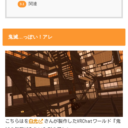
関連
3.1
鬼滅…っぽい！アレ
こちらはを
白光
さんが製作したVRChatワールド『鬼