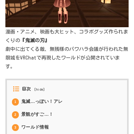
漫画・アニメ、映画も大ヒット、コラボグッズ作られま
くりの
『鬼滅の刃』
劇中に出てくる敵、無残様のパワハラ会議が行われた無
限城をVRChatで再現したワールドが公開されていま
す。
目次
[
hide
]
鬼滅…っぽい！アレ
1
景観がすご…！
2
ワールド情報
3