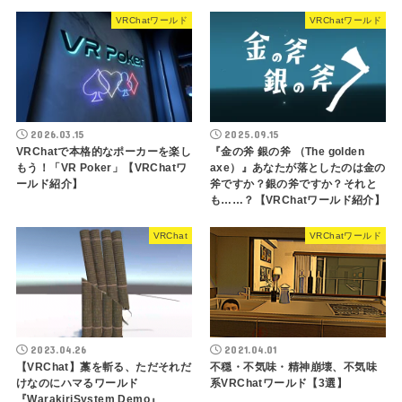
VRChatワールド
VRChatワールド
2026.03.15
2025.09.15
VRChatで本格的なポーカーを楽し
『金の斧 銀の斧 （The golden
もう！「VR Poker」【VRChatワ
axe）』あなたが落としたのは金の
ールド紹介】
斧ですか？銀の斧ですか？それと
も……？【VRChatワールド紹介】
VRChat
VRChatワールド
2023.04.26
2021.04.01
【VRChat】藁を斬る、ただそれだ
不穏・不気味・精神崩壊、不気味
けなのにハマるワールド
系VRChatワールド【3選】
『WarakiriSystem Demo』