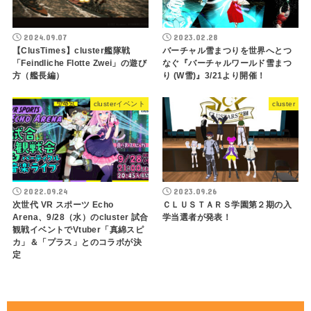
2024.09.07
2023.02.28
【ClusTimes】cluster艦隊戦
バーチャル雪まつりを世界へとつ
「Feindliche Flotte Zwei」の遊び
なぐ『バーチャルワールド雪まつ
方（艦長編）
り (W雪)』3/21より開催！
clusterイベント
cluster
2022.09.24
2023.09.26
次世代 VR スポーツ Echo
ＣＬＵＳＴＡＲＳ学園第２期の入
Arena、9/28（水）のcluster 試合
学当選者が発表！
観戦イベントでVtuber「真綿スピ
カ」＆「プラス」とのコラボが決
定