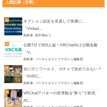
人気記事（月間）
オプション設定を見直して快適に。
『Virtual...
投稿者:
由宇樹ゆう
公開7日で300人超！VRChat向け公開名鑑
「V...
投稿者:
バーチャルライフマガジン編集部
次に行くワールド、ガチャで決めてみない？
『#VRC...
投稿者:
バーチャルライフマガジン編集部
VRChatアバターの世界観を“香り”で表現。
AC...