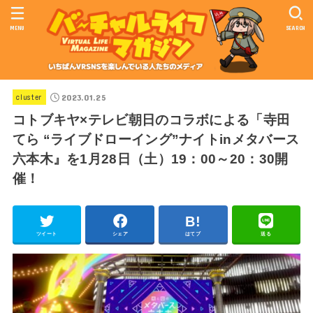
MENU
SEARCH
2023.01.25
cluster
コトブキヤ×テレビ朝日のコラボによる「寺田
てら “ライブドローイング”ナイトinメタバース
六本木』を1月28日（土）19：00～20：30開
催！
ツイート
シェア
はてブ
送る