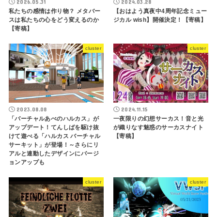
2026.05.31
2024.03.28
私たちの感情は作り物？ メタバー
【おはよう真夜中4周年記念ミュー
スは私たちの心をどう変えるのか
ジカル wish】開催決定！【寄稿】
【寄稿】
cluster
cluster
2023.08.08
2024.11.15
「バーチャルあべのハルカス」が
一夜限りの幻想サーカス！音と光
アップデート！てんしばを駆け抜
が織りなす魅惑のサーカスナイト
けて遊べる「ハルカス バーチャル
【寄稿】
サーキット」が登場！～さらにリ
アルと連動したデザインにバージ
ョンアップも
cluster
cluster