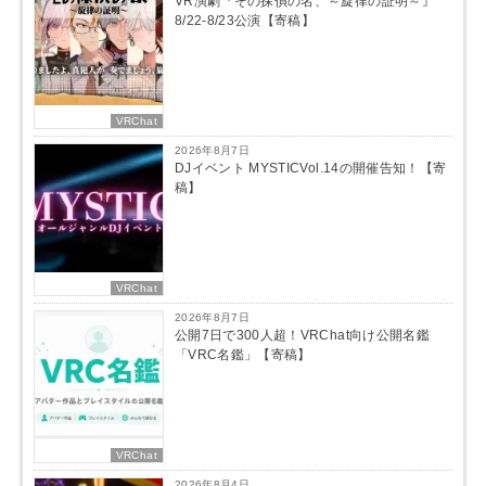
VR演劇『その探偵の名、～旋律の証明～』
8/22-8/23公演【寄稿】
VRChat
2026年8月7日
DJイベント MYSTICVol.14の開催告知！【寄
稿】
VRChat
2026年8月7日
公開7日で300人超！VRChat向け公開名鑑
「VRC名鑑」【寄稿】
VRChat
2026年8月4日