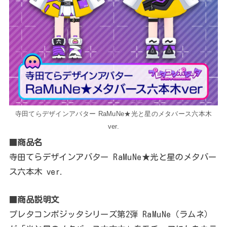
寺田てらデザインアバター RaMuNe★光と星のメタバース六本木
ver.
■
商品名
寺田てらデザインアバター RaMuNe★光と星のメタバー
ス六本木 ver.
■
商品説明文
プレタコンポジッタシリーズ第2弾 RaMuNe（ラムネ）