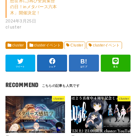
想世界に)再び全員集合
の日！inメタバース六本
木」開催決定！
2024年3月25日
cluster
cluster
clusterイベント
Cluster
clusterイベント
ツイート
シェア
はてブ
送る
RECOMMEND
cluster
cluster