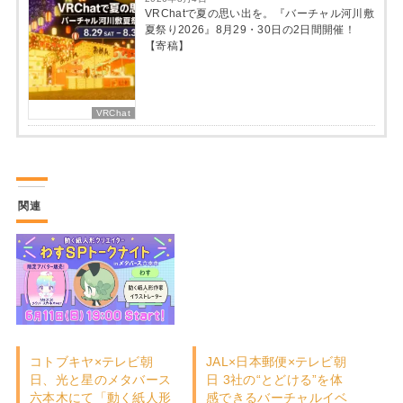
VRChatで夏の思い出を。『バーチャル河川敷
夏祭り2026』8月29・30日の2日間開催！
【寄稿】
VRChat
関連
コトブキヤ×テレビ朝
JAL×日本郵便×テレビ朝
日、光と星のメタバース
日 3社の“とどける”を体
六本木にて「動く紙人形
感できるバーチャルイベ