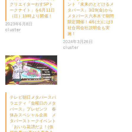
クリエイターわすSPト
ント『未来のとどけるメ
ークナイト」を6月11日
タバース』3/29(金)から
（日）19時より開催！
メタバース六本木で期間
限定開催！4/6(土)には3
2023年6月8日
社合同会社説明会も実
cluster
施！
2024年3月26日
cluster
テレビ朝日メタバースバ
ラエティ『金曜日のメタ
バース』プレゼンツ 春
休みスペシャル企画 メ
タバーストークイベント
「おいら花譜だよ！(仮