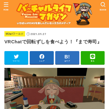
MENU
SEARCH
2021.09.27
VRChatワールド
VRChatで回転ずしを食べよう！『まで寿司』
ツイート
シェア
はてブ
送る