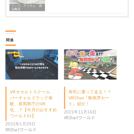
グッズ・アイテム・周
辺機器
関連
VRオカルトスクール、
寿司に乗って走る！？
バーチャルドラッグ体
VRChat『無秩序カー
験、群馬県庁のVR
ト』紹介！
化…？【今月のおすすめ
2021年11月16日
ワールド♯1】
VRChatワールド
2021年1月29日
VRChatワールド