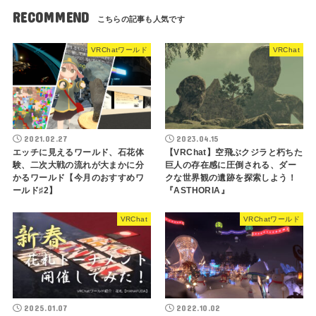
RECOMMEND
VRChatワールド
VRChat
2021.02.27
2023.04.15
エッチに見えるワールド、石花体
【VRChat】空飛ぶクジラと朽ちた
験、二次大戦の流れが大まかに分
巨人の存在感に圧倒される、ダー
かるワールド【今月のおすすめワ
クな世界観の遺跡を探索しよう！
ールド♯2】
『ASTHORIA』
VRChat
VRChatワールド
2025.01.07
2022.10.02