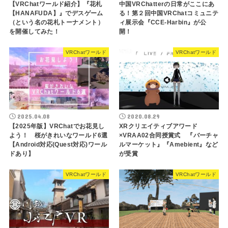
【VRChatワールド紹介】『花札
中国VRChatterの日常がここにあ
【HANAFUDA】』でデスゲーム
る！第２回中国VRChatコミュニテ
（という名の花札トーナメント）
ィ展示会『CCE-Harbin』が公
を開催してみた！
開！
VRChatワールド
VRChatワールド
2025.04.08
2020.08.29
【2025年版】VRChatでお花見し
XRクリエイティブアワード
よう！ 桜がきれいなワールド6選
×VRAA02合同授賞式 『バーチャ
【Android対応(Quest対応)ワール
ルマーケット』『Amebient』など
ドあり】
が受賞
VRChatワールド
VRChatワールド