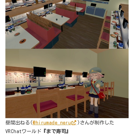
昼間出ねる(
@hirumade_neru
)さんが制作した
VRChatワールド
『まで寿司』