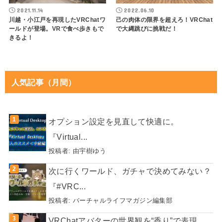
2021.11.14
2022.06.10
川越・小江戸を再現したVRChatワ
己の肉体の限界を超えろ！VRChat
ールドが登場。VRで食べ歩きもで
で大縄跳びに挑戦だ！
きるよ！
人気記事（月間）
オプション設定を見直して快適に。
『Virtual...
投稿者:
由宇樹ゆう
次に行くワールド、ガチャで決めてみない？
『#VRC...
投稿者:
バーチャルライフマガジン編集部
VRChatアバターの世界観を“香り”で表現。