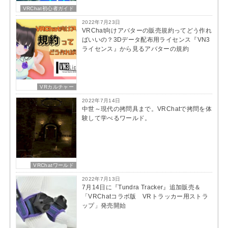
VRChat初心者ガイド
2022年7月23日
VRChat向けアバターの販売規約ってどう作れ
ばいいの？3Dデータ配布用ライセンス『VN3
ライセンス』から見るアバターの規約
VRカルチャー
2022年7月14日
中世～現代の拷問具まで。VRChatで拷問を体
験して学べるワールド。
VRChatワールド
2022年7月13日
7月14日に『Tundra Tracker』追加販売＆
「VRChatコラボ版 VRトラッカー用ストラ
ップ」発売開始