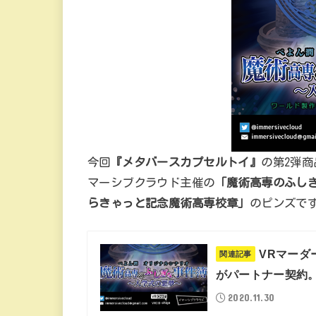
今回
『メタバースカプセルトイ』
の第2弾
マーシブクラウド主催の
「魔術高専のふし
らきゃっと記念魔術高専校章」
のピンズで
VRマーダ
関連記事
がパートナー契約
2020.11.30