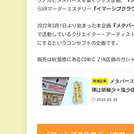
リアルとメタバースを繋ぐグッズ企画、
『
らVRマーダーミステリー
『イマーシブクラ
2022年3月1日より始まった本企画
『メタバ
で活動しているクリエイター・アーティス
にするというコンセプトの企画です。
販売は秋葉原にあるCOMIC ZIN店頭のガ
メタバース
関連記事
弾は胡椒少々塩少
2022.02.28