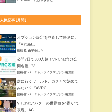
2026/08/05 に投稿された
人気記事(月間)
オプション設定を見直して快適に。
『Virtual...
投稿者:
由宇樹ゆう
公開7日で300人超！VRChat向け公
開名鑑「V...
投稿者:
バーチャルライフマガジン編集部
次に行くワールド、ガチャで決めて
みない？『#VRC...
投稿者:
バーチャルライフマガジン編集部
VRChatアバターの世界観を“香り”で
表現。AC...