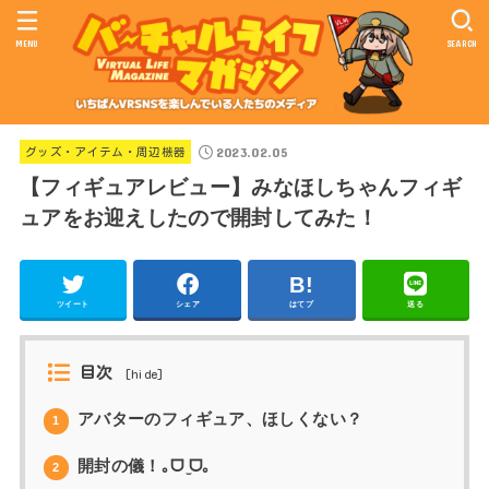
MENU
SEARCH
2023.02.05
グッズ・アイテム・周辺機器
【フィギュアレビュー】みなほしちゃんフィギ
ュアをお迎えしたので開封してみた！
ツイート
シェア
はてブ
送る
目次
[
hide
]
アバターのフィギュア、ほしくない？
1
開封の儀！｡ᗜ ̫ᗜ｡
2