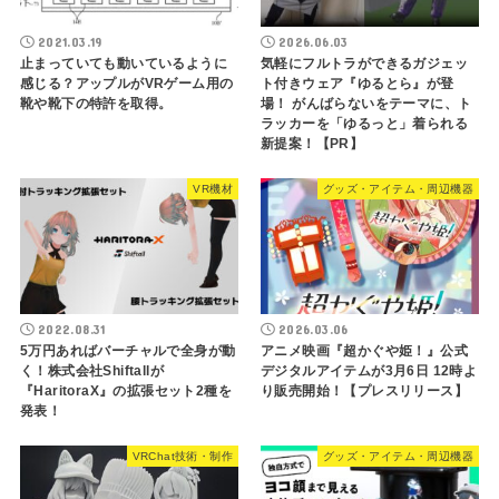
2021.03.19
2026.06.03
止まっていても動いているように
気軽にフルトラができるガジェッ
感じる？アップルがVRゲーム用の
ト付きウェア『ゆるとら』が登
靴や靴下の特許を取得。
場！ がんばらないをテーマに、ト
ラッカーを「ゆるっと」着られる
新提案！【PR】
VR機材
グッズ・アイテム・周辺機器
2022.08.31
2026.03.06
5万円あればバーチャルで全身が動
アニメ映画『超かぐや姫！』公式
く！株式会社Shiftallが
デジタルアイテムが3月6日 12時よ
『HaritoraX』の拡張セット2種を
り販売開始！【プレスリリース】
発表！
VRChat技術・制作
グッズ・アイテム・周辺機器