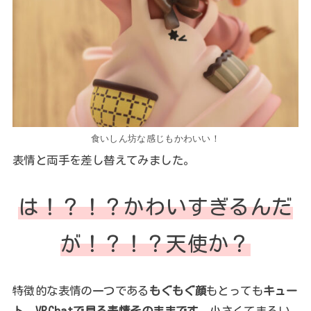
食いしん坊な感じもかわいい！
表情と両手を差し替えてみました。
は！？！？かわいすぎるんだ
が！？！？天使か？
特徴的な表情の一つである
もぐもぐ顔
もとっても
キュー
ト
。
VRChatで見る表情そのままです。
小さくてまるい