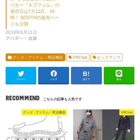
バター『キプフェル』の
発売日は7月12日、19
時！ BOOTHの販売ペー
ジも公開
2024年6月11日
アバター・衣装
グッズ・アイテム・周辺機器
VRChat
ピックアップ
ツイート
シェア
はてブ
送る
RECOMMEND
グッズ・アイテム・周辺機器
VRChat