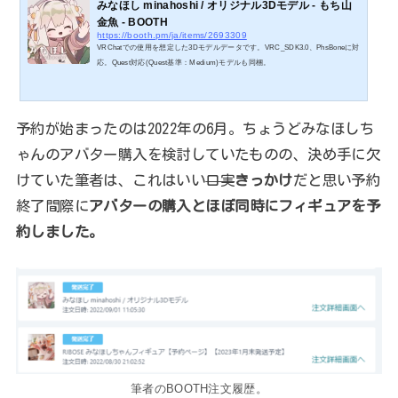
みなほし minahoshi / オリジナル3Dモデル - もち山
金魚 - BOOTH
https://booth.pm/ja/items/2693309
VRChatでの使用を想定した3Dモデルデータです。VRC_SDK3.0、PhsBoneに対
応。Quest対応(Quest基準：Medium)モデルも同梱。
予約が始まったのは2022年の6月。ちょうどみなほしち
ゃんのアバター購入を検討していたものの、決め手に欠
けていた筆者は、これはいい
口実
きっかけ
だと思い予約
終了間際に
アバターの購入とほぼ同時にフィギュアを予
約しました。
筆者のBOOTH注文履歴。