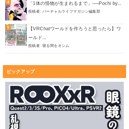
「1体の怪物が生まれるまで」──Pochi by...
投稿者:
バーチャルライフマガジン編集部
【VRChatワールドを作ろうと思ったら】ワ
ールド...
投稿者:
寝る間をオシム
ピックアップ