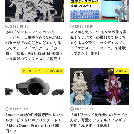
2023.01.20
2025.08.18
あの「グッドスマイルカンパニ
スマホを使ってSF的立体映像を実
ー」から一日版権を得てVRChatア
現！？アバターの横顔まで見えち
バターが『ねんどろいど』になる
ゃうホログラフィックディスプレ
ってマジ！？「マルクト」「沙
イ『エポメトロープミニ』を体験
猫」「京狐」を2月12日(日)幕張メ
してみた！【PR】
ッセ開催のワンフェスにて販売！
グッズ・アイテム・周辺機器
VRChat
2022.11.09
2026.06.23
SmartmartがVR機器専門のレンタ
『週1ワールド制作者』のケセドさ
ルサービスを11/9よりスタート！
んが、可愛くデフォルメフィギュ
「Meta Quest Pro」が1万5880
ア化されます！【寄稿】
円！？