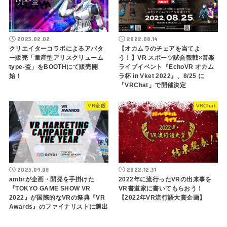
2023.02.02
2022.08.14
クリエイターコラボによるアバタ
【オカムラのチェアを当てよ
ー販売「量産型アリスクリューム
う！】VR スポーツ試合観戦×音楽
type-盃」をBOOTHにて販売開
ライブイベント『EchoVR オカム
始！
ラ杯 in Vket 2022』、8/25 に
「VRChat」で開催決定
VR全般
VRChat
2023.09.08
2022.12.31
ambrが企画・開発を手掛けた
2022年に流行ったVRの出来事を
『TOKYO GAME SHOW VR
VR書道家に書いてもらおう！
2022』が国際的なVRの祭典『VR
【2022年VR流行語大賞企画】
Awards』のファイナリストに選出