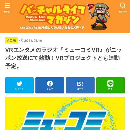
MENU
SEARCH
2021.03.16
VR全般
VRエンタメのラジオ『ミューコミVR』がニッ
ポン放送にて始動！VRプロジェクトとも連動
予定。
ツイート
シェア
はてブ
送る