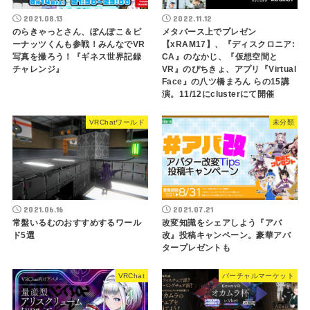
2021.08.13
2022.11.12
のらきゃっとさん、ぽんぽこ＆ピ
メタバース上でプレゼン
ーナッツくんも参戦！みんなでVR
【xRAM17】、『ディスクロニア:
写真を撮ろう！『ギネス世界記録
CA』のなかじ、『仮想空間と
チャレンジ』
VR』のぴちきょ、アプリ『Virtual
Face』の八ツ橋まろん らの15講
演。11/12にclusterにて開催
VRChatワールド
未分類
2021.06.16
2021.07.21
常盤いるむのおすすめするワール
改変知識をシェアしよう『アバ
ド5選
改』投稿キャンペーン。豪華アバ
タープレゼントも
VRChat
バーチャルマーケット