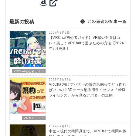
最新の投稿
この著者の記事一覧
2024年8月7日
【VRChat初心者ガイド】VR酔い対策はコ
レ！楽しくVRChatで遊ぶための方法【2024
年9月更新】
VRChat初心者ガイド
2022年7月23日
VRChat向けアバターの販売規約ってどう作れ
ばいいの？3Dデータ配布用ライセンス『VN3
ライセンス』から見るアバターの規約
VRカルチャー
2022年7月14日
中世～現代の拷問具まで。VRChatで拷問を体