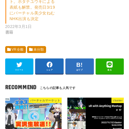
ト。ホタテユウキによる
表紙も解禁。発売日3/19
にバーチャル美少女ねむ
NHK出演も決定
2022年3月1日
書籍
VR全般
未分類
ツイート
シェア
はてブ
送る
RECOMMEND
バーチャルマーケット
cluster