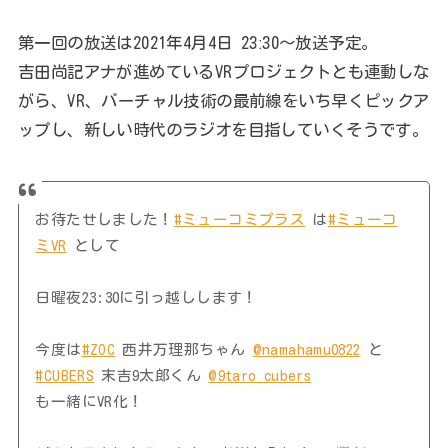
第一回の放送は2021年4月4日 23ː30～放送予定。
吉田尚記アナが進めているVRプロジェクトとも連動しな
がら、VR、バーチャル技術の最前線をいち早くピックア
ップし、新しい時代のラジオを目指していくそうです。
お待たせしました！
#ミューコミプラス
は
#ミューコ
ミVR
として
日曜夜23:30に引っ越しします！
今度は
#ZOC
西井万理那ちゃん
@namahamu0822
と
#CUBERS
末吉9太郎くん
@9taro_cubers
も一緒にVR化！