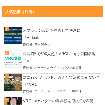
人気記事（月間）
オプション設定を見直して快適に。
『Virtual...
投稿者:
由宇樹ゆう
公開7日で300人超！VRChat向け公開名鑑
「V...
投稿者:
バーチャルライフマガジン編集部
次に行くワールド、ガチャで決めてみない？
『#VRC...
投稿者:
バーチャルライフマガジン編集部
VRChatアバターの世界観を“香り”で表現。