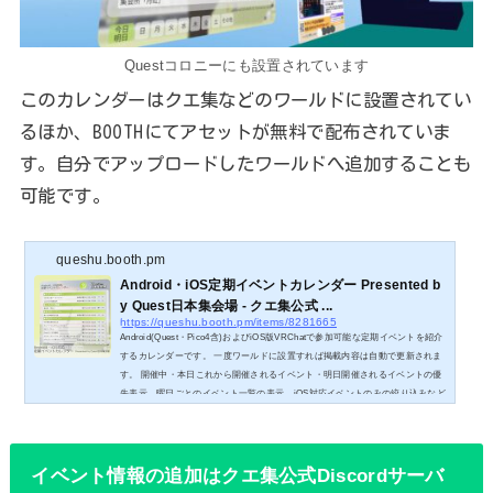
Questコロニーにも設置されています
このカレンダーはクエ集などのワールドに設置されてい
るほか、BOOTHにてアセットが無料で配布されていま
す。自分でアップロードしたワールドへ追加することも
可能です。
queshu.booth.pm
Android・iOS定期イベントカレンダー Presented b
y Quest日本集会場 - クエ集公式 ...
https://queshu.booth.pm/items/8281665
Android(Quest・Pico4含)およびiOS版VRChatで参加可能な定期イベントを紹介
するカレンダーです。 一度ワールドに設置すれば掲載内容は自動で更新されま
す。 開催中・本日これから開催されるイベント・明日開催されるイベントの優
先表示、曜日ごとのイベント一覧の表示、iOS対応イベントのみの絞り込みなど
が可能です。 当カレンダーに掲載している情報は、ワールド「Quest日本集会
場」(クエ集) 運営チームにより募集・審査を行っています。 VRChat上での動
作は下記ワールドをご確認ください。 Quest日本集会場 ⁄ クエ集 ［JP］
イベント情報の追加はクエ集公式Discordサーバ