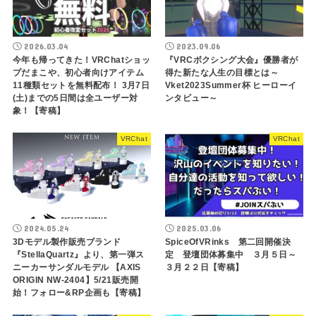
2026.03.04
2023.09.06
今年も帰ってきた！VRChatショッ
『VRCボクシング大会』優勝者が
プだまこや、初心者向けアイテム
得た新たな人生の目標とは～
11種類セットを無料配布！ 3月7日
Vket2023Summer杯 ヒーローイ
(土)までの5日間は全ユーザー対
ンタビュー～
象！【寄稿】
VRChat
VRChat
2024.05.24
2025.03.06
3Dモデル製作販売ブランド
SpiceOfVRinks 第二回開催決
『StellaQuartz』より、第一弾ス
定 登壇団体募集中 ３月５日～
ニーカーサンダルモデル 【AXIS
３月２２日【寄稿】
ORIGIN NW-2404】5/21販売開
始！フォロー&RP企画も【寄稿】