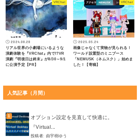
VRChat
VRChat
2024.08.28
2025.05.24
リアル世界の小劇場にいるような
画像じゃなくて実物が見られる！
演劇体験を『VRChat』内で!?VR
ワールド設置型のミニブース
演劇『明後日は終末』が8/30～9/1
「NEMUSK（ネムスク）」始めま
に公演予定【PR】
した！【寄稿】
人気記事（月間）
オプション設定を見直して快適に。
『Virtual...
投稿者:
由宇樹ゆう