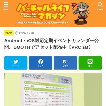
MENU
SEARCH
2026.06.06
VRChat
Android・iOS対応定期イベントカレンダー公
開。BOOTHでアセット配布中【VRChat】
ツイート
シェア
はてブ
送る