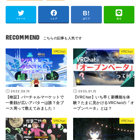
ツイート
シェア
はてブ
送る
RECOMMEND
VRChat
VRChat
2022.08.19
2026.01.15
【検証】バーチャルマーケットで
【VRChat】いち早く新機能を体
一番顔が広いアバターは誰？全ブ
験？たまに見かけるVRChatの「オ
ース周って数えてみました！
ープンベータ」とは？
VRChat
VRChat