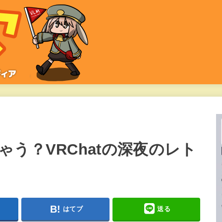
う？VRChatの深夜のレト
はてブ
送る