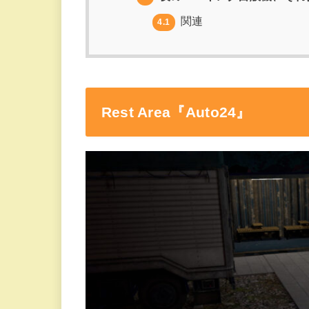
関連
4.1
Rest Area『Auto24』