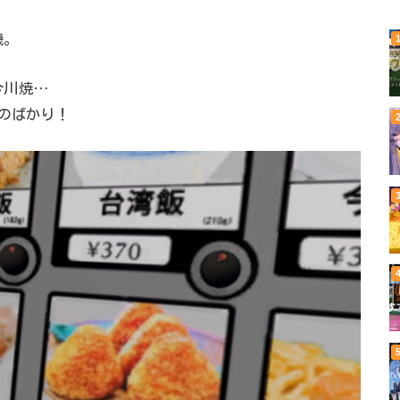
機。
今川焼…
のばかり！