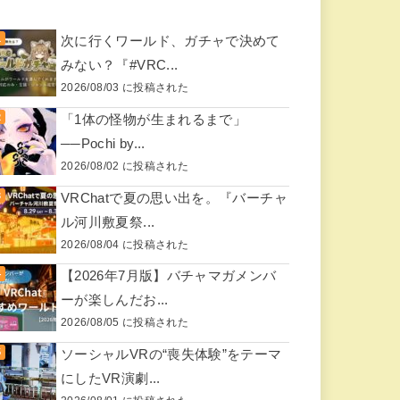
次に行くワールド、ガチャで決めて
みない？『#VRC...
2026/08/03 に投稿された
「1体の怪物が生まれるまで」
──Pochi by...
2026/08/02 に投稿された
VRChatで夏の思い出を。『バーチャ
ル河川敷夏祭...
2026/08/04 に投稿された
【2026年7月版】バチャマガメンバ
ーが楽しんだお...
2026/08/05 に投稿された
ソーシャルVRの“喪失体験”をテーマ
にしたVR演劇...