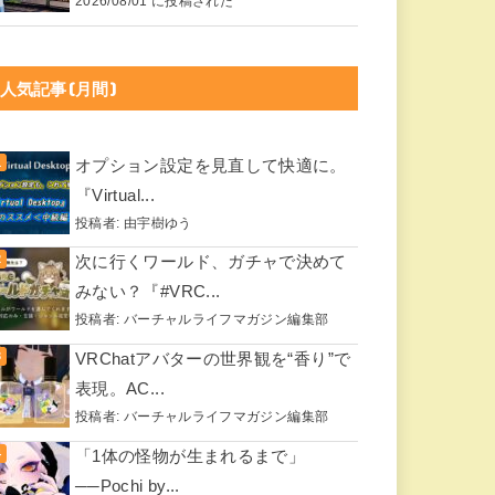
2026/08/01 に投稿された
人気記事(月間)
オプション設定を見直して快適に。
『Virtual...
投稿者:
由宇樹ゆう
次に行くワールド、ガチャで決めて
みない？『#VRC...
投稿者:
バーチャルライフマガジン編集部
VRChatアバターの世界観を“香り”で
表現。AC...
投稿者:
バーチャルライフマガジン編集部
「1体の怪物が生まれるまで」
──Pochi by...