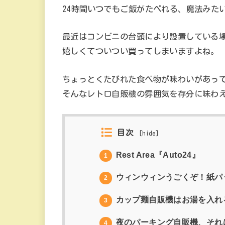
24時間いつでもご飯がたべれる、魔法みた
最近はコンビニの台頭により設置している
嬉しくてついつい買ってしまいますよね。
ちょっとくたびれた食べ物が味わいがあっ
そんなレトロ自販機の雰囲気を存分に味わえる
目次
[
hide
]
Rest Area『Auto24』
1
ウィンウィンうごくぞ！紙パ
2
カップ麺自販機はお湯を入れ
3
夜のパーキング自販機、それ
4