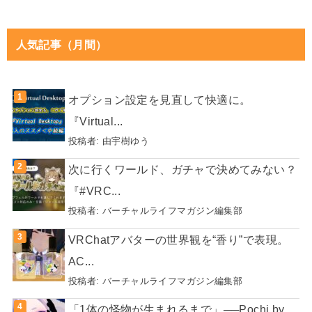
人気記事（月間）
オプション設定を見直して快適に。
『Virtual...
投稿者:
由宇樹ゆう
次に行くワールド、ガチャで決めてみない？
『#VRC...
投稿者:
バーチャルライフマガジン編集部
VRChatアバターの世界観を“香り”で表現。
AC...
投稿者:
バーチャルライフマガジン編集部
「1体の怪物が生まれるまで」──Pochi by...