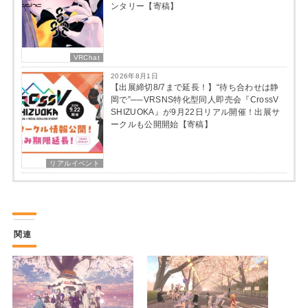
ンタリー【寄稿】
VRChat
2026年8月1日
【出展締切8/7まで延長！】“待ち合わせは静
岡で”──VRSNS特化型同人即売会『CrossV
SHIZUOKA』が9月22日リアル開催！出展サ
ークルも公開開始【寄稿】
リアルイベント
関連