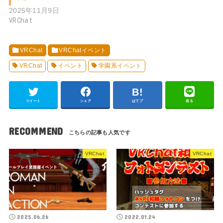
2025年11月9日
VRChat
VRChat
VRChatイベント
VRChat
イベント
学園系イベント
ツイート
シェア
はてブ
送る
RECOMMEND
VRChat
VRChat
2025.06.26
2022.01.24