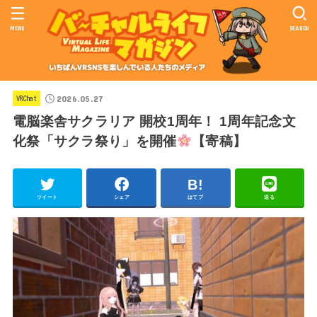
MENU
SEARCH
2026.05.27
VRChat
電脳楽舎サクラリア 開校1周年！ 1周年記念文
化祭「サクラ祭り」を開催
【寄稿】
ツイート
シェア
はてブ
送る