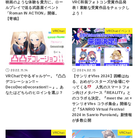
映画のような体験を貴方に。ロー
VRC和装フォトコン受賞作品発
ルプレイで送る武器屋イベント
表！素敵な受賞作品をチェックし
「Roman IN ACTION」開催。
よう！
【寄稿】
VRChat
VRChatイベント
2022.11.14
2024.02.15
VRChatでやるギャルゲー。『凸凸
【サンリオVfes 2024】因幡はね
デコレーションǃǃ～
る、おめがシスターズが会場にや
DecoDecoDecorationǃǃ～』。あ
ってくる
人気のスマートフォ
なたはどちらのヒロインを選ぶ？
ン向けメタバース『REALITY』と
のコラボも決定。『meet the .st ×
サンリオVfes コラボ集会』開催な
ど『SANRIO Virtual Festival
2024 in Sanrio Puroland』新情報
が多数公開
VRChat
VRChat