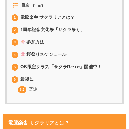
目次
[
hide
]
電脳楽舎 サクラリアとは？
1
1周年記念文化祭「サクラ祭り」
2
参加方法
3
桜祭りスケジュール
4
OB限定クラス「サクラRe:+α」開催中！
5
最後に
6
関連
6.1
電脳楽舎 サクラリアとは？