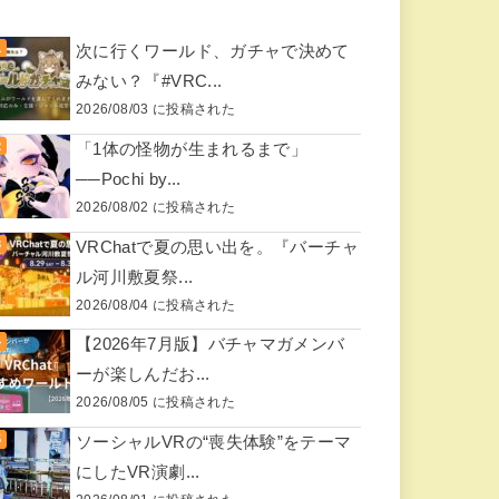
次に行くワールド、ガチャで決めて
みない？『#VRC...
2026/08/03 に投稿された
「1体の怪物が生まれるまで」
──Pochi by...
2026/08/02 に投稿された
VRChatで夏の思い出を。『バーチャ
ル河川敷夏祭...
2026/08/04 に投稿された
【2026年7月版】バチャマガメンバ
ーが楽しんだお...
2026/08/05 に投稿された
ソーシャルVRの“喪失体験”をテーマ
にしたVR演劇...