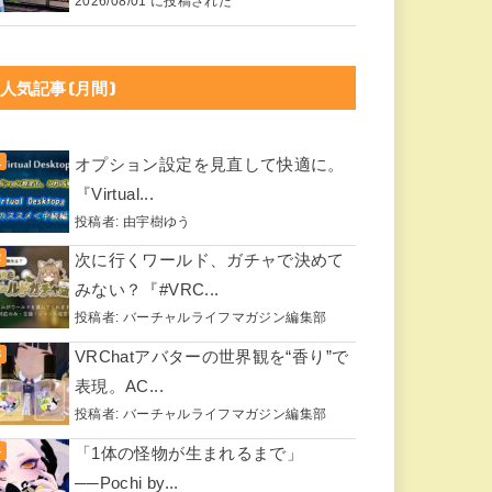
2026/08/01 に投稿された
人気記事(月間)
オプション設定を見直して快適に。
『Virtual...
投稿者:
由宇樹ゆう
次に行くワールド、ガチャで決めて
みない？『#VRC...
投稿者:
バーチャルライフマガジン編集部
VRChatアバターの世界観を“香り”で
表現。AC...
投稿者:
バーチャルライフマガジン編集部
「1体の怪物が生まれるまで」
──Pochi by...