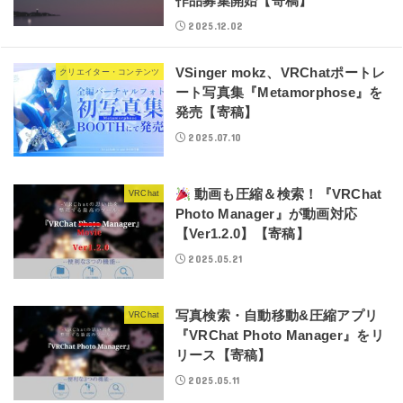
作品募集開始【寄稿】
2025.12.02
VSinger mokz、VRChatポートレ
クリエイター・コンテンツ
ート写真集『Metamorphose』を
発売【寄稿】
2025.07.10
動画も圧縮＆検索！『VRChat
VRChat
Photo Manager』が動画対応
【Ver1.2.0】【寄稿】
2025.05.21
写真検索・自動移動&圧縮アプリ
VRChat
『VRChat Photo Manager』をリ
リース【寄稿】
2025.05.11