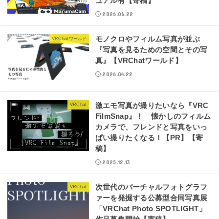
ュアル有【寄稿】
2026.06.22
モノクロやフィルム写真が並ぶ
VRChatワールド
『写真を見るための空間とその写
真』【VRChatワールド】
2026.04.22
激エモ写真が撮りたいなら『VRC
VRChat
FilmSnap』！ 懐かしのフィルム
カメラで、フレンドと写真をいっ
ぱい撮りたくなる！【PR】【寄
稿】
2025.12.13
次世代のバーチャルフォトグラフ
VRChat
ァーを発掘する公募型合同写真展
「VRChat Photo SPOTLIGHT」