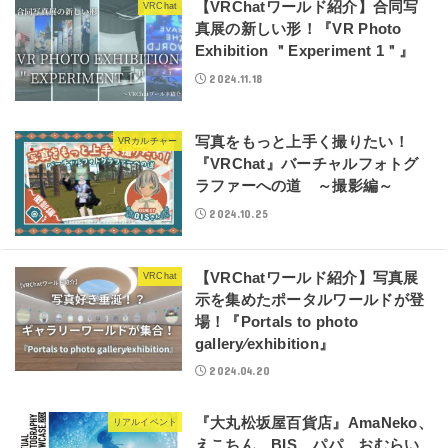
【VRChatワールド紹介】合同写
VRChat
真展の新しい形！『VR Photo
Exhibition ＂Experiment 1＂』
2024.11.18
写真をもっと上手く撮りたい！
VRカルチャー
『VRChat』バーチャルフォトグ
ラファーへの道 ～撮影編～
2024.10.25
【VRChatワールド紹介】写真展
VRChat
示を集めたポータルワールドが登
場！『Portals to photo
gallery⁄exhibition』
2024.04.20
『大丸松坂屋百貨店』AmaNeko、
リアルイベント
えこちん、BIS、パパ、おむらい