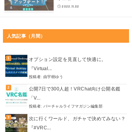
2022.11.02
人気記事（月間）
オプション設定を見直して快適に。
『Virtual...
投稿者:
由宇樹ゆう
公開7日で300人超！VRChat向け公開名鑑
「V...
投稿者:
バーチャルライフマガジン編集部
次に行くワールド、ガチャで決めてみない？
『#VRC...