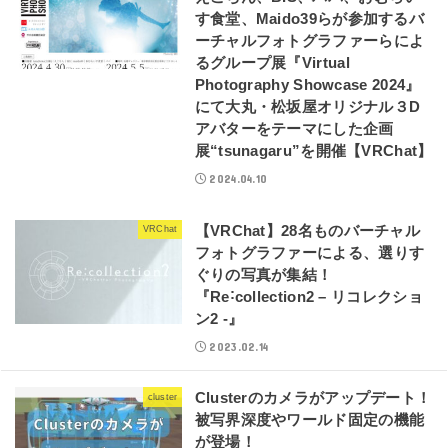
す食堂、Maido39らが参加するバ
ーチャルフォトグラファーらによ
るグループ展『Virtual
Photography Showcase 2024』
にて大丸・松坂屋オリジナル３D
アバターをテーマにした企画
展“tsunagaru”を開催【VRChat】
2024.04.10
【VRChat】28名ものバーチャル
VRChat
フォトグラファーによる、選りす
ぐりの写真が集結！
『Re˸collection2 – リコレクショ
ン2 -』
2023.02.14
Clusterのカメラがアップデート！
cluster
被写界深度やワールド固定の機能
が登場！