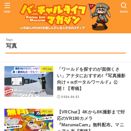
MENU
SEARCH
写真
「ワールドを探すのが面倒くさ
VRChat
い」アナタにおすすめ!『写真撮影
向け＋αポータルワールド』公
開！【寄稿】
2026.06.23
【VRChat】4Kから8K撮影まで対
VRChat
応のVR180カメラ
『MarumaCam』無料配布。マニ