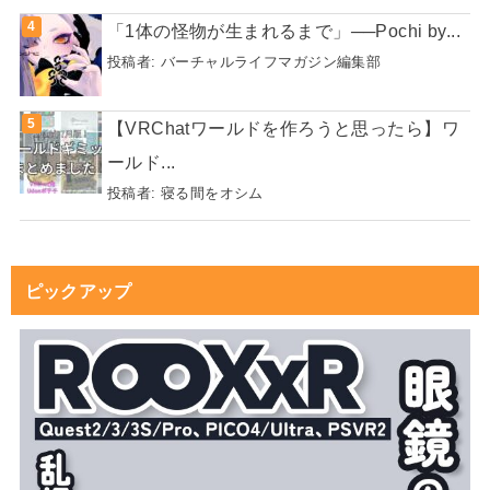
「1体の怪物が生まれるまで」──Pochi by...
投稿者:
バーチャルライフマガジン編集部
【VRChatワールドを作ろうと思ったら】ワ
ールド...
投稿者:
寝る間をオシム
ピックアップ