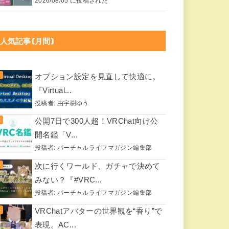
2026/08/05 に投稿された
人気記事(月間)
オプション設定を見直して快適に。
『Virtual...
投稿者:
由宇樹ゆう
公開7日で300人超！VRChat向け公
開名鑑「V...
投稿者:
バーチャルライフマガジン編集部
次に行くワールド、ガチャで決めて
みない？『#VRC...
投稿者:
バーチャルライフマガジン編集部
VRChatアバターの世界観を“香り”で
表現。AC...