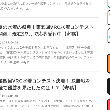
品のまとめ及びスポンサー紹介記事になります！皆様様々な個性あふ
れる作品ですので、コ...
夏の水着の祭典！第五回VRC水着コンテスト
開催！現在9/7まで応募受付中【寄稿】
2025.09.02
やってきましたこの季節！そう、水着だぁぁ！！ 水着アバターの祭
典、『第五回VRC水着コンテスト』が今年もやってまいりました！募集
期間は9月7日23:59まで。その間に集まった投稿作品の中から、ファイ
ナリストを選出し9月に...
第四回VRC水着コンテスト決着！ 決勝戦を
経て優勝を果たしたのは！？【寄稿】
2024.09.30
8月15日より募集が開始され、つい先日、9月28日（土）に決勝が行わ
れた、VRC水着コンテスト！ついに決勝戦の末、優勝者が決定！今回コ