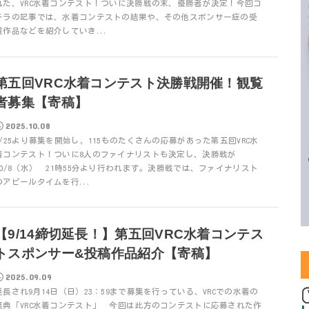
れた、VRC水着コンテスト！ついに決勝戦の末、優勝者が決定！今回コ
チラの記事では、水着コンテストの結果や、その他スポンサー症の受
賞作品などを紹介していき...
第五回VRC水着コンテスト決勝戦開催！観覧
者募集【寄稿】
2025.10.08
8/25より募集を開始し、115ものたくさんの応募があった第五回VRC水
着コンテスト！ついに8人のファイナリストも決定し、決勝戦が
10/8（水） 21時55分より行われます。決勝戦では、ファイナリスト
のアピールタイムを行...
【9/14締切延長！】第五回VRC水着コンテス
トスポンサー&投稿作品紹介【寄稿】
2025.09.09
延長され9月14日（日）23：59まで募集を行っている、VRCでの水着の
祭典「VRC水着コンテスト」 今回は此方のコンテストに応募された作