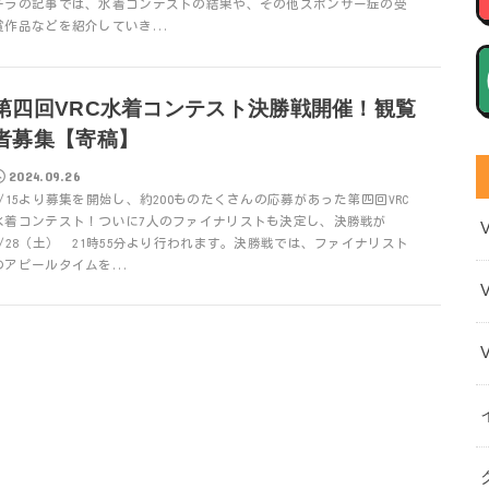
チラの記事では、水着コンテストの結果や、その他スポンサー症の受
賞作品などを紹介していき...
第四回VRC水着コンテスト決勝戦開催！観覧
者募集【寄稿】
2024.09.26
8/15より募集を開始し、約200ものたくさんの応募があった第四回VRC
水着コンテスト！ついに7人のファイナリストも決定し、決勝戦が
9/28（土） 21時55分より行われます。決勝戦では、ファイナリスト
のアピールタイムを...