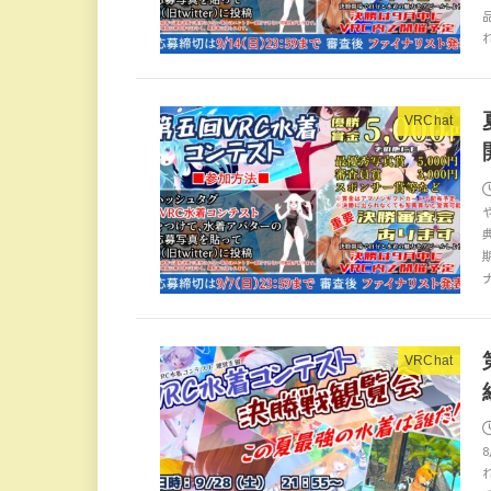
VRChat
VRChat