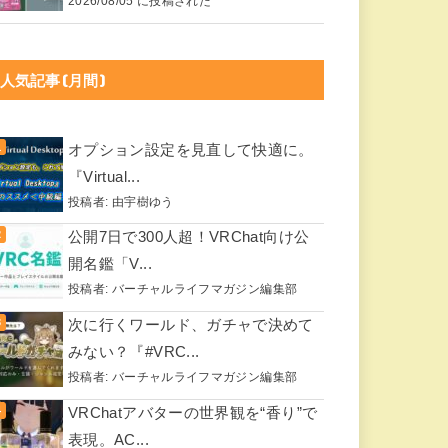
2026/08/05 に投稿された
人気記事(月間)
オプション設定を見直して快適に。
『Virtual...
投稿者:
由宇樹ゆう
公開7日で300人超！VRChat向け公
開名鑑「V...
投稿者:
バーチャルライフマガジン編集部
次に行くワールド、ガチャで決めて
みない？『#VRC...
投稿者:
バーチャルライフマガジン編集部
VRChatアバターの世界観を“香り”で
表現。AC...