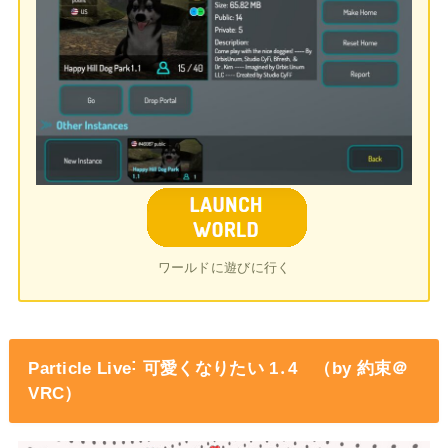
ワールドに遊びに行く
Particle Live˸ 可愛くなりたい 1․4 （by 約束＠
VRC）