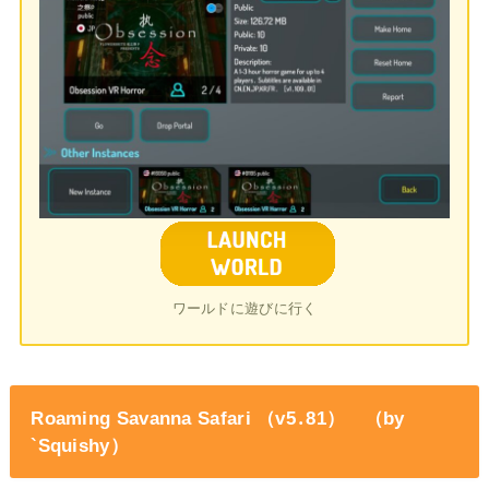
ワールドに遊びに行く
Roaming Savanna Safari （v5․81） （by
`Squishy）