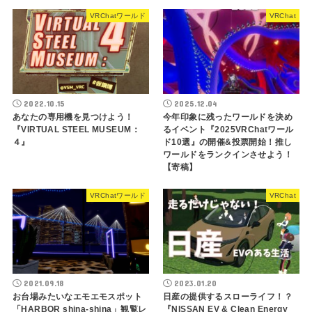
VRChatワールド
VRChat
2022.10.15
2025.12.04
あなたの専用機を見つけよう！
今年印象に残ったワールドを決め
『VIRTUAL STEEL MUSEUM：
るイベント『2025VRChatワール
４』
ド10選』の開催&投票開始！推し
ワールドをランクインさせよう！
【寄稿】
VRChatワールド
VRChat
2021.09.18
2023.01.20
お台場みたいなエモエモスポット
日産の提供するスローライフ！？
「HARBOR shina-shina」観覧レ
『NISSAN EV & Clean Energy