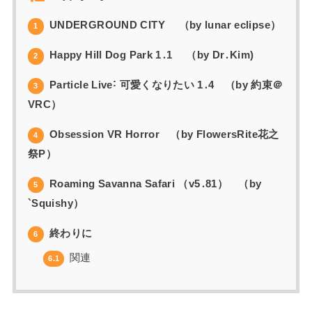
UNDERGROUND CITY （by lunar eclipse）
1
Happy Hill Dog Park 1․1 （by Dr․Kim)
2
Particle Live˸ 可愛くなりたい 1․4 （by 約束＠
3
VRC）
Obsession VR Horror （by FlowersRite花之
4
祭P）
Roaming Savanna Safari （v5․81） （by
5
`Squishy）
終わりに
6
関連
6.1