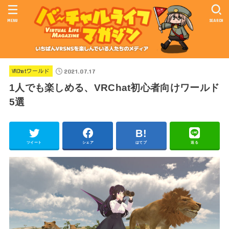
MENU
SEARCH
2021.07.17
VRChatワールド
1人でも楽しめる、VRChat初心者向けワールド
5選
ツイート
シェア
はてブ
送る