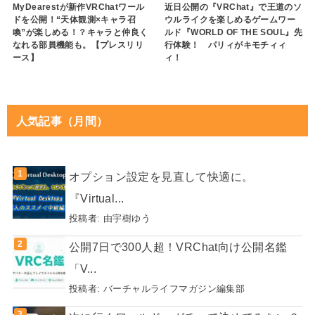
MyDearestが新作VRChatワール
近日公開の『VRChat』で王道のソ
ドを公開！“天体観測×キャラ召
ウルライクを楽しめるゲームワー
喚”が楽しめる！？キャラと仲良く
ルド『WORLD OF THE SOUL』先
なれる部員機能も。【プレスリリ
行体験！ パリィがキモチィィ
ース】
ィ！
人気記事（月間）
オプション設定を見直して快適に。
『Virtual...
投稿者:
由宇樹ゆう
公開7日で300人超！VRChat向け公開名鑑
「V...
投稿者:
バーチャルライフマガジン編集部