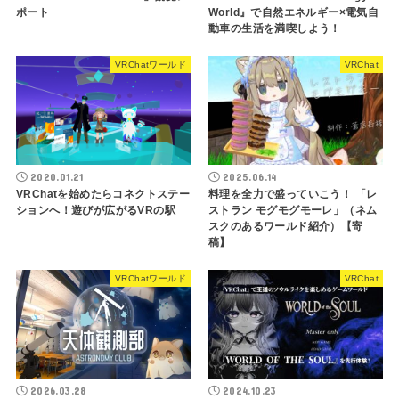
ポート
World』で自然エネルギー×電気自
動車の生活を満喫しよう！
VRChatワールド
VRChat
2020.01.21
2025.06.14
VRChatを始めたらコネクトステー
料理を全力で盛っていこう！ 「レ
ションへ！遊びが広がるVRの駅
ストラン モグモグモーレ」（ネム
スクのあるワールド紹介）【寄
稿】
VRChatワールド
VRChat
2026.03.28
2024.10.23