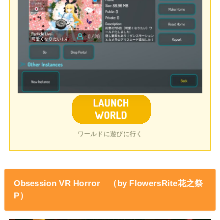
ワールドに遊びに行く
Obsession VR Horror （by FlowersRite花之祭
P）