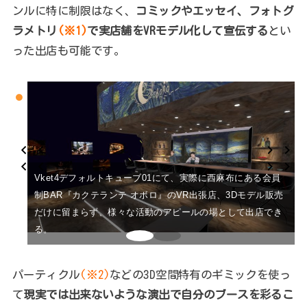
ンルに特に制限はなく、
コミックやエッセイ、フォトグ
ラメトリ
(※1)
で実店舗をVRモデル化して宣伝する
とい
った出店も可能です。
Vket4デフォルトキューブ01にて、実際に西麻布にある会員
制BAR『カクテランテ オボロ』のVR出張店、3Dモデル販売
だけに留まらず、様々な活動のアピールの場として出店でき
る。
パーティクル
(※2)
などの3D空間特有のギミックを使っ
て
現実では出来ないような演出で自分のブースを彩るこ