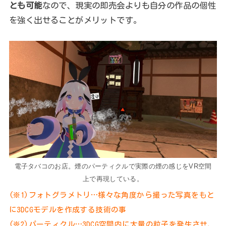
とも可能
なので、現実の即売会よりも自分の作品の個性
を強く出せることがメリットです。
電子タバコのお店。煙のパーティクルで実際の煙の感じをVR空間
上で再現している。
(※1)フォトグラメトリ…様々な角度から撮った写真をもと
に3DCGモデルを作成する技術の事
(※2)パーティクル…3DCG空間内に大量の粒子を発生させ、