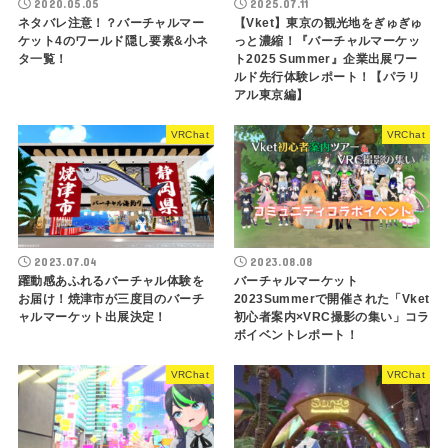
2020.05.05
2025.07.11
ネタバレ注意！？バーチャルマー
【Vket】東京の観光地をぎゅぎゅ
ケット4のワールド隠し要素&小ネ
っと濃縮！『バーチャルマーケッ
タ一覧！
ト2025 Summer』企業出展ワー
ルド先行体験レポート！【パラリ
アル東京編】
VRChat
VRChat
2023.07.04
2023.08.08
躍動感あふれるバーチャル体験を
バーチャルマーケット
お届け！焼津市が三度目のバーチ
2023Summerで開催された「Vket
ャルマーケット出展決定！
初心者案内×VRC撮影の集い」コラ
ボイベントレポート！
VRChat
VRChat