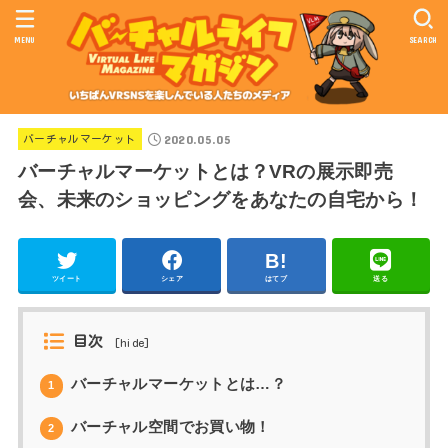
MENU
SEARCH
2020.05.05
バーチャルマーケット
バーチャルマーケットとは？VRの展示即売
会、未来のショッピングをあなたの自宅から！
ツイート
シェア
はてブ
送る
目次
[
hide
]
バーチャルマーケットとは…？
1
バーチャル空間でお買い物！
2