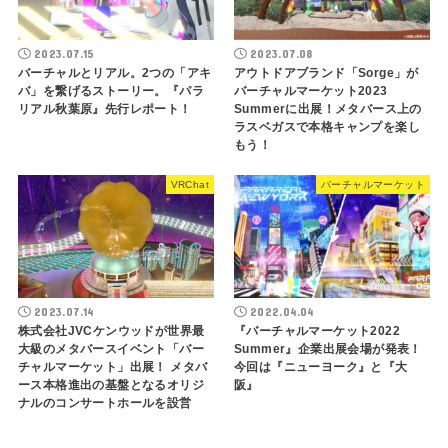
2023.07.15
2023.07.08
バーチャルとリアル。2つの「アキ
アウトドアブランド「Sorge」が
バ」を繋げるストーリー。『パラ
バーチャルマーケット2023
リアル秋葉原』先行レポート！
Summerに出展！メタバース上の
ラスベガスで本格キャンプを楽し
もう！
VRChat
バーチャルマーケット
2023.07.14
2022.04.04
株式会社JVCケンウッドが世界最
『バーチャルマーケット2022
大級のメタバースイベント「バー
Summer』企業出展会場が発表！
チャルマーケット」出展！ メタバ
今回は『ニューヨーク』と『大
ース本格進出の基盤となるオリジ
阪』
ナルのコンサートホールを設営