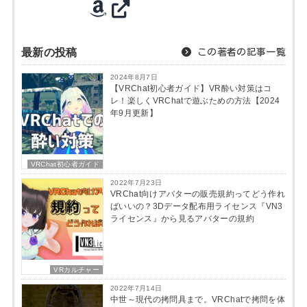
最新の投稿
この著者の記事一覧
2024年8月7日
【VRChat初心者ガイド】VR酔い対策はコ
レ！楽しくVRChatで遊ぶための方法【2024
年9月更新】
VRChat初心者ガイド
2022年7月23日
VRChat向けアバターの販売規約ってどう作れ
ばいいの？3Dデータ配布用ライセンス『VN3
ライセンス』から見るアバターの規約
VRカルチャー
2022年7月14日
中世～現代の拷問具まで。VRChatで拷問を体